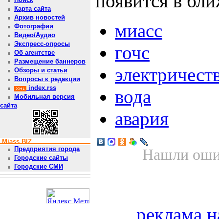
появится в бл
Карта сайта
Архив новостей
миасс
Фотографии
Видео/Аудио
Экспресс-опросы
гочс
Об агентстве
Размещение баннеров
электричест
Обзоры и статьи
Вопросы к редакции
index.rss
вода
Мобильная версия
сайта
авария
Miass.BIZ
Предприятия города
Нашли ошиб
Городские сайты
Городские СМИ
реклама н