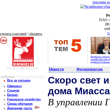
реклама н
Р
ПАО «
ИН
er
С
|
сделать стартовой
обновить
Вопросы городс
хозяйства обсуд
администрации
На сайте
381
читатель
Новости
Фоторепортаж
рубрики
Скоро свет и
Все за сегодня
Официоз
дома Миасса
Социум
Бизнес
В управлении 
Городское хозяйство
Среда обитания
16+
Дежурная часть