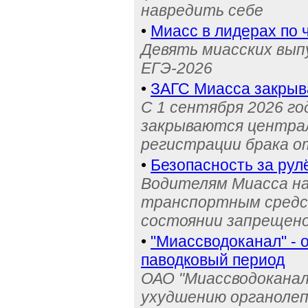
навредить себе
•
Миасс в лидерах по 
Девять миасских выпу
ЕГЭ-2026
•
ЗАГС Миасса закрыв
С 1 сентября 2026 го
закрываются централ
регистрации брака о
•
Безопасность за рул
Водителям Миасса н
транспортным средс
состоянии запрещен
•
"Миассводоканал" - 
паводковый период
ОАО "Миассводоканал
ухудшению органолеп