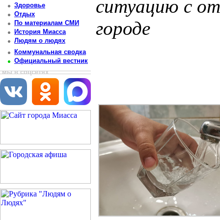
ситуацию с от
Здоровье
Отдых
городе
По материалам СМИ
История Миасса
Людям о людях
Постоянный адрес статьи: http://newsmiass.ru/index.php?news=83897
Коммунальная сводка
Официальный вестник
мы в соцсетях