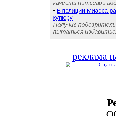
качеств питьевой во
•
В полиции Миасса ра
купюру
Получив подозрительн
пытаться избавиться
реклама н
Р
О