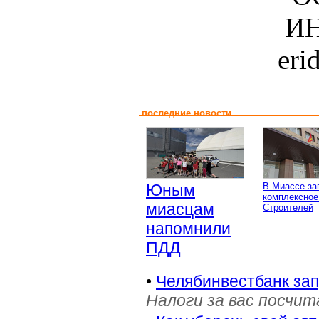
ИН
eri
последние новости
Юным
В Миассе за
комплексное
миасцам
Строителей
напомнили
ПДД
•
Челябинвестбанк за
Налоги за вас посчи