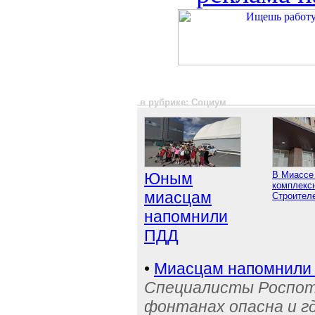
в рубрике: Социум
Юным
В Миассе
комплексн
миасцам
Строител
напомнили
ПДД
•
Миасцам напомнили 
Специалисты Роспотр
фонтанах опасна и г