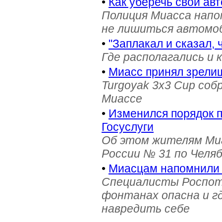
•
Как уберечь свой ав
Полиция Миасса напо
не лишиться автомоб
•
"Заплакал и сказал, 
Где располагались и 
•
Миасс принял зрели
Turgoyak 3x3 Cup соб
Миассе
•
Изменился порядок 
Госуслуги
Об этом жителям Ми
России № 31 по Челя
•
Миасцам напомнили 
Специалисты Роспотр
фонтанах опасна и г
навредить себе