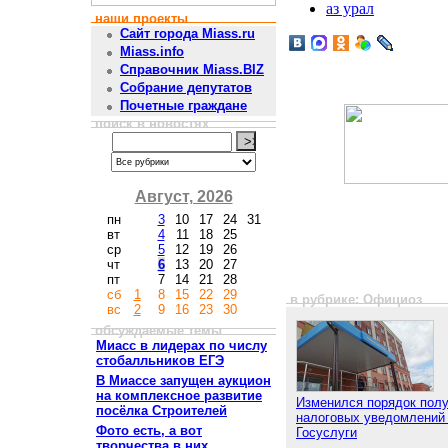
аз урал
наши проекты
Сайт города Miass.ru
Miass.info
Справочник Miass.BIZ
Собрание депутатов
Почетные граждане
поиск в новостях
Август, 2026
пн
3
10
17
24
31
вт
4
11
18
25
ср
5
12
19
26
чт
6
13
20
27
пт
7
14
21
28
сб
1
8
15
22
29
в рубрике: Официоз
вс
2
9
16
23
30
обсуждаемые темы
Миасс в лидерах по числу
стобалльников ЕГЭ
В Миассе запущен аукцион
на комплексное развитие
Изменился порядок пол
посёлка Строителей
налоговых уведомлений
Фото есть, а вот
Госуслуги
творчества в них