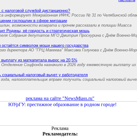
 с налоговой службой дистанционно?
са информирует Межрайонная ИФНС России № 31 по Челябинской обл
ышении госпошлин в сфере миграции
шлин, возможности возврата и прочем рассказали в полиции Миасса
ит Родины, её гордость и стратегическая мощь
теля Собрания депутатов МГО Дмитрия Проскурина с Днём Военно-Мо
и остаётся символом мощи нашего государства
ного директора АО "ГРЦ Макеева" Максима Голунова с Днём Военно-Мо
 выплату из маткапитала вырос на 20,5%
й Отделение Соцфонда назначило в 2026 году ежемесячную выплату из
ь социальный налоговый вычет у работодателя
 года, налогоплательщик вправе получить социальный налоговый выч
реклама на сайте "NewsMiass.ru"
Реклама
Рекламодатель: