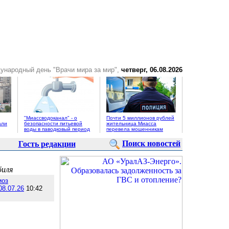
ународный день "Врачи мира за мир",
четверг, 06.08.2026
"Миассводоканал" - о
Почти 5 миллионов рублей
али
безопасности питьевой
жительница Миасса
воды в паводковый период
перевела мошенникам
Поиск новостей
Гость редакции
биля
иоз
08.07.26
10:42