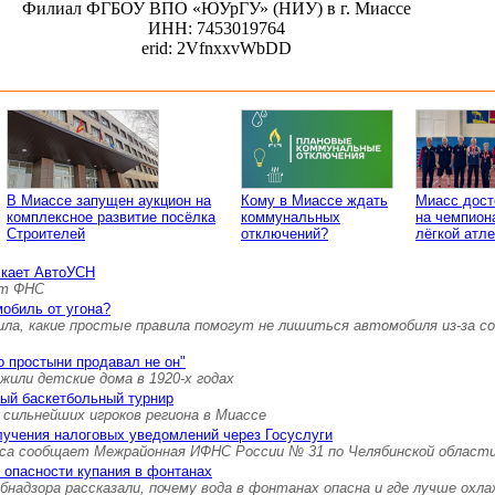
Филиал ФГБОУ ВПО «ЮУрГУ» (НИУ) в г. Миассе
ИНН: 7453019764
erid: 2VfnxxvWbDD
В Миассе запущен аукцион на
Кому в Миассе ждать
Миасс дост
комплексное развитие посёлка
коммунальных
на чемпион
Строителей
отключений?
лёгкой атле
скает АвтоУСН
ет ФНС
мобиль от угона?
ила, какие простые правила помогут не лишиться автомобиля из-за с
о простыни продавал не он"
 жили детские дома в 1920-х годах
ый баскетбольный турнир
л сильнейших игроков региона в Миассе
лучения налоговых уведомлений через Госуслуги
са сообщает Межрайонная ИФНС России № 31 по Челябинской област
 опасности купания в фонтанах
адзора рассказали, почему вода в фонтанах опасна и где лучше охл