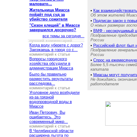
маловато...
Жительница Миасса
•
Как взаимодействовать
пойдёт под суд за
Об этом жителей Миас
убийство сожителя
•
Подписан закон о пов
"Сезон клещей" в Миассе
О новых размерах госпо
завершился досрочно?
•
ВМФ - несокрушимый щ
Поздравление председа
все темы за сегодня...
России
лучший комментарий
Когда воду уберете с дорог?
•
Российский флот был 
Заезжаешь в город со с...
Поздравление генераль
комментарий к статье
России
Вопросы городского
•
Спрос на ежемесячную
хозяйства обсудили в
Более 5,5 тысячи семе
администрации Миасса
капитала
Было бы правильно
•
Миасцы могут получит
разместить результаты
Не дожидаясь окончания
расследова...
работодателя
комментарий к статье
Уголовное дело возбудили
из-за грязной
водопроводной воды в
Миассе
Иван Петрович, Вы
ошибаетесь. Это
современный микр...
комментарий к статье
В Челябинской области
расширена льгота по