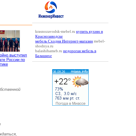
krasnozavodsk-mebel.ru
купить кухню в
Краснозаводске
мебель Сходня Интернет-магазин
mebel-
shodnya.ru
balashihameb.ru
недорогая мебель в
ойно выступил
Балашихе
ате России по
тике
обственной
и
аждаться,