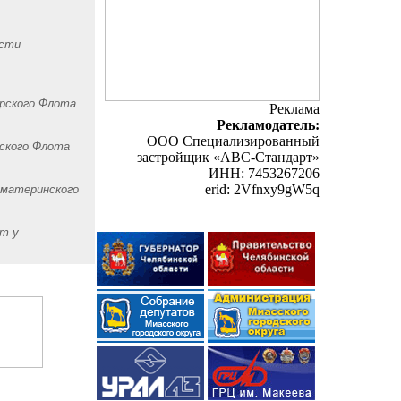
асти
рского Флота
Реклама
Рекламодатель:
ООО Специализированный
рского Флота
застройщик «АВС-Стандарт»
ИНН: 7453267206
erid: 2Vfnxy9gW5q
 материнского
ет у