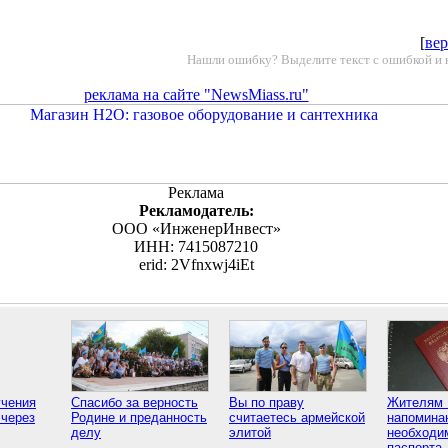
[
вер
Нашли ошибку? Выделите текст с ошибкой и 
реклама на сайте "NewsMiass.ru"
Реклама
Рекламодатель:
ООО «ИнженерИнвест»
ИНН: 7415087210
erid: 2Vfnxwj4iEt
учения
Спасибо за верность
Вы по праву
Жителям 
 через
Родине и преданность
считаетесь армейской
напомина
делу
элитой
необходи
паспорта