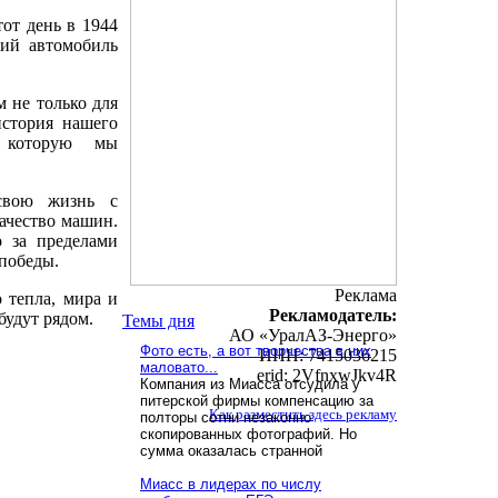
от день в 1944
кий автомобиль
 не только для
история нашего
, которую мы
свою жизнь с
ачество машин.
 за пределами
 победы.
Реклама
 тепла, мира и
Рекламодатель:
будут рядом.
Темы дня
АО «УралАЗ-Энерго»
Фото есть, а вот творчества в них
ИНН: 7415036215
маловато...
erid: 2VfnxwJkv4R
Компания из Миасса отсудила у
питерской фирмы компенсацию за
Как разместить здесь рекламу
полторы сотни незаконно
скопированных фотографий. Но
сумма оказалась странной
Миасс в лидерах по числу