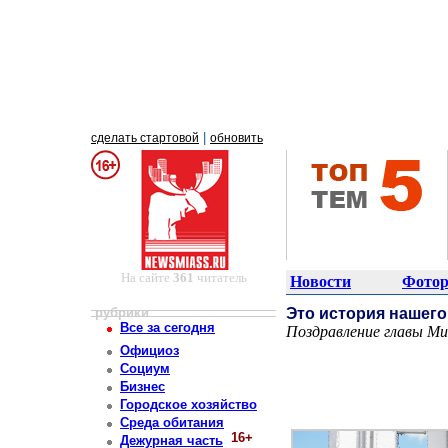
|
сделать стартовой
обновить
На сайте
361
читатель
Новости
Фотор
рубрики
Это история нашего
Все за сегодня
Поздравление главы Ми
Постоянный адрес статьи: http://newsmiass.ru/index.php?news=83895
Официоз
Социум
Бизнес
Городское хозяйство
Среда обитания
16+
Дежурная часть