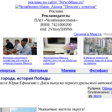
реклама на сайте "NewsMiass.ru"
Реклама
Рекламодатель:
ПАО «Челябинвестбанк»
ИНН: 7421000200
erid: 2Vfnxy5H9Nb
Сегодня в Миассе
, Межд
Вопросы городского
Жительница Миасса
В Миассе подростки
хозяйства обсудили в
пойдёт под суд за убийство
сломали лавочку и поп
администрации Миасса
сожителя
на камеры
епортаж
Интервью
Мнения
Фотофакт
 города, история Победы
асса Юрия Ефименко с Днём выпуска первого уральского автомо
Агентство новостей "NewsMiass.ru"
Рубрика:
Офиц
Опубликовано:
фото
Уважаемые жители округа!