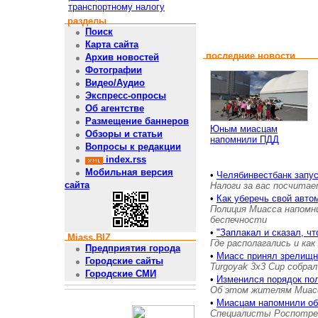
транспортному налогу
разделы
Поиск
Карта сайта
последние новости
Архив новостей
Фотографии
Видео/Аудио
Экспресс-опросы
Об агентстве
Размещение баннеров
Юным миасцам
Обзоры и статьи
напомнили ПДД
Вопросы к редакции
index.rss
Мобильная версия
•
Челябинвестбанк запу
сайта
Налоги за вас посчита
•
Как уберечь свой авто
Полиция Миасса напомн
беспечности
•
"Заплакал и сказал, чт
Miass.BIZ
Где располагались и как
Предприятия города
•
Миасс принял зрелищн
Городские сайты
Turgoyak 3x3 Cup собра
Городские СМИ
•
Изменился порядок по
Об этом жителям Миас
•
Миасцам напомнили об
Специалисты Роспотребн