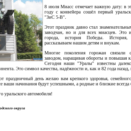
8 июля Миасс отмечает важную дату: в эт
году с конвейера сошёл первый уральс
"ЗиС 5-В".
Этот праздник давно стал знаменательным
заводчан, но и для всех миасцев. Это 
города, история Победы. История
рассказываем нашим детям и внукам.
Многие поколения горожан связали 
заводом, наращивая обороты и повышая к
Сегодня наши "Уралы" известны далеко
инента. Это символ качества, надёжности и, как и 82 года назад,
от праздничный день желаю вам крепкого здоровья, семейного
се ваши начинания будут успешными, а родные и близкие всегда 
о уральского автомобиля!
одского округа