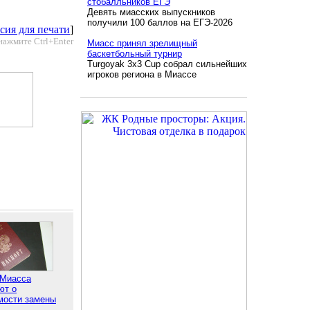
стобалльников ЕГЭ
Девять миасских выпускников
получили 100 баллов на ЕГЭ-2026
сия для печати
]
нажмите Ctrl+Enter
Миасс принял зрелищный
баскетбольный турнир
Turgoyak 3x3 Cup собрал сильнейших
игроков региона в Миассе
Миасса
ют о
мости замены