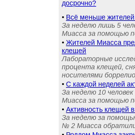
досрочно?
•
Всё меньше жителей
За неделю лишь 5 че
Миасса за помощью п
•
Жителей Миасса пре
клещей
Лабораторные исслед
процента клещей, сн
носителями боррели
•
С каждой неделей ак
За неделю 10 челове
Миасса за помощью п
•
Активность клещей в
За неделю за помощь
№ 2 Миасса обратили
•
Роддом Миасса закр