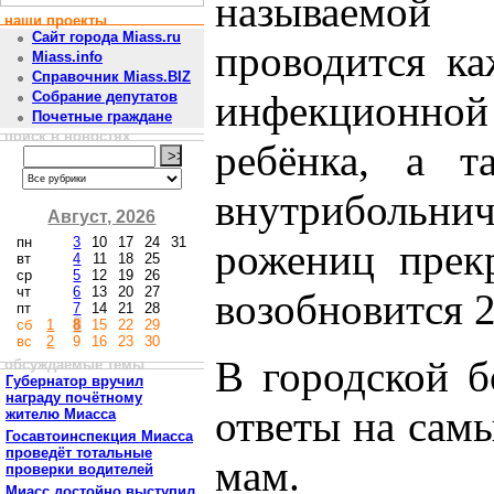
называемо
наши проекты
Сайт города Miass.ru
проводится ка
Miass.info
Справочник Miass.BIZ
инфекционной
Собрание депутатов
Почетные граждане
поиск в новостях
ребёнка, а т
внутрибольн
Август, 2026
пн
3
10
17
24
31
рожениц прек
вт
4
11
18
25
ср
5
12
19
26
чт
6
13
20
27
возобновится 2
пт
7
14
21
28
сб
1
8
15
22
29
вс
2
9
16
23
30
В городской 
обсуждаемые темы
Губернатор вручил
награду почётному
ответы на сам
жителю Миасса
Госавтоинспекция Миасса
проведёт тотальные
мам.
проверки водителей
Миасс достойно выступил