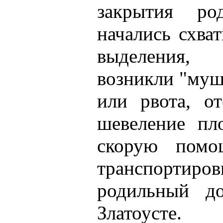
закрытия р
начались схва
выделения,
возникли "муш
или рвота, от
шевеление пл
скорую пом
транспорт
родильный до
Златоусте.