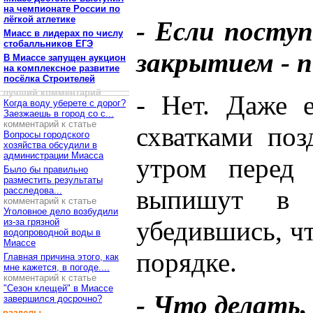
на чемпионате России по
лёгкой атлетике
- Если посту
Миасс в лидерах по числу
стобалльников ЕГЭ
закрытием - п
В Миассе запущен аукцион
на комплексное развитие
посёлка Строителей
лучший комментарий
- Нет. Даже 
Когда воду уберете с дорог?
Заезжаешь в город со с...
комментарий к статье
схватками по
Вопросы городского
хозяйства обсудили в
администрации Миасса
утром перед 
Было бы правильно
разместить результаты
выпишут в р
расследова...
комментарий к статье
Уголовное дело возбудили
убедившись, ч
из-за грязной
водопроводной воды в
Миассе
порядке.
Главная причина этого, как
мне кажется, в погоде....
комментарий к статье
"Сезон клещей" в Миассе
- Что делать,
завершился досрочно?
разделы