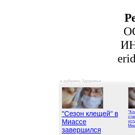
Р
О
ИН
eri
в рубрике: Здоровье
"Сезон клещей" в
"Кл
ста
Миассе
уст
Миа
завершился