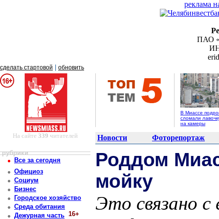
реклама н
Р
ПАО «
ИН
er
|
сделать стартовой
обновить
В Миассе подро
сломали лавочк
на камеры
На сайте
339
читателей
Новости
Фоторепортаж
рубрики
Роддом Миас
Все за сегодня
Официоз
мойку
Социум
Бизнес
Это связано с
Городское хозяйство
Среда обитания
16+
Дежурная часть