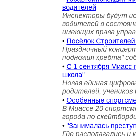
водителей
Инспекторы будут и
водителей в состояни
имеющих права управ
•
Посёлок Строителей
Праздничный концерт
подножия хребта" со
•
С 1 сентября Миасс 
школа"
Новая единая цифров
родителей, учеников 
•
Особенные спортсме
В Миассе 20 спортс
города по скейтборди
•
"Занималась престу
Где располагались и 