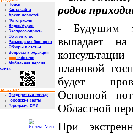
Поиск
родов приходи
Карта сайта
Архив новостей
Фотографии
- Будущим 
Видео/Аудио
Экспресс-опросы
Об агентстве
выпадает на
Размещение баннеров
Обзоры и статьи
консультации
Вопросы к редакции
index.rss
Мобильная версия
плановой госп
сайта
будет пров
Miass.BIZ
Основной пот
Предприятия города
Городские сайты
Областной пер
Городские СМИ
При экстрен