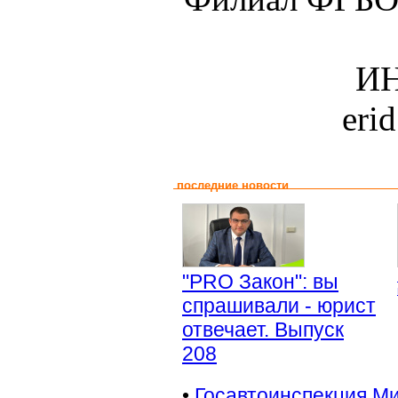
ИН
eri
последние новости
"PRO Закон": вы
спрашивали - юрист
отвечает. Выпуск
208
•
Госавтоинспекция Ми