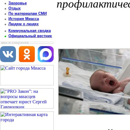
профилактиче
Здоровье
Отдых
Постоянный адрес статьи: http://newsmiass.ru/index.php?news=83894
По материалам СМИ
История Миасса
Людям о людях
Коммунальная сводка
Официальный вестник
мы в соцсетях