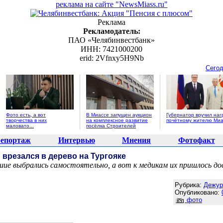
реклама на сайте "NewsMiass.ru"
Реклама
Рекламодатель:
ПАО «Челябинвестбанк»
ИНН: 7421000200
erid: 2Vfnxy5H9Nb
Сегод
Фото есть, а вот
В Миассе запущен аукцион
Губернатор вручил наг
творчества в них
на комплексное развитие
почётному жителю Миа
маловато...
посёлка Строителей
епортаж
Интервью
Мнения
Фотофакт
 врезался в дерево на Тургояке
ие выбрались самостоятельно, а вот к медикам их пришлось д
Агентство новостей "NewsMiass.ru"
Рубрика:
Дежур
Опубликовано:
фото