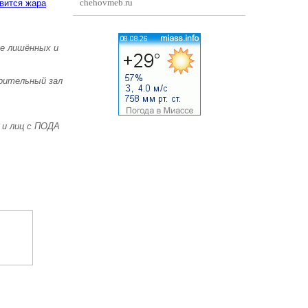
chehovmeb.ru
вится жара
же лишённых и
зрительный зал
 и лиц с ПОДА