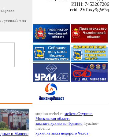
ИНН: 7453267206
erid: 2Vfnxy9gW5q
 дороге
т проведёт за
stupino-mebel.ru
мебель Ступино
Московская область
заказать кухню во Фрязино
fryazino-
mebel.ru
кухня на заказ недорого Чехов
одные в Миассе