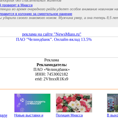
сапбордах без спасательных жилетов
 проверят в Миассе
екции во время очередного рейда уделят особое внимание новичкам на
правится в колонию за смертельное ранение
 ударила своего знакомого ножом. Мужчина умер, а она теперь 8,5 ле
реклама на сайте "NewsMiass.ru"
Реклама
Рекламодатель:
ПАО «Челиндбанк»
ИНН: 7453002182
erid: 2VfnxxR1Ks9
вали
Новые выставки и
Полиция Миасса
В вых