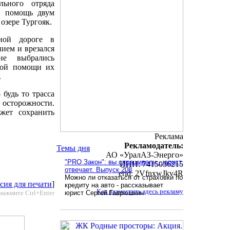
льного отряда
ю помощь двум
озере Тургояк.
ной дороге в
ием и врезался
ие выбрались
орой помощи их
.
будь то трасса
осторожности.
жет сохранить
Реклама
Рекламодатель:
Темы дня
АО «УралАЗ-Энерго»
"PRO Закон": вы спрашивали - юрист
ИНН: 7415036215
отвечает. Выпуск 208
erid: 2VfnxwJkv4R
Можно ли отказаться от страховки по
сия для печати
]
кредиту на авто - рассказывает
Как разместить здесь рекламу
нажмите Ctrl+Enter
юрист Сергей Гаврюшкин