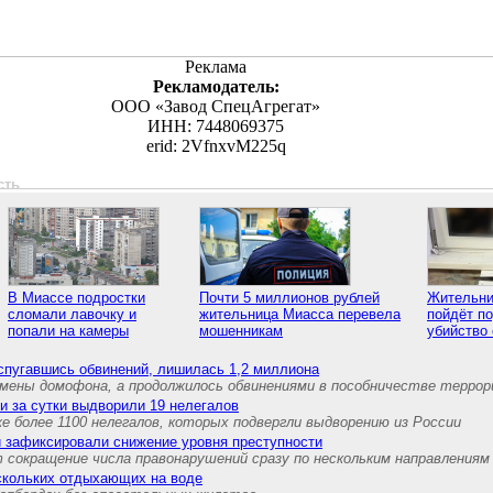
Реклама
Рекламодатель:
ООО «Завод СпецАгрегат»
ИНН: 7448069375
erid: 2VfnxvM225q
сть
В Миассе подростки
Почти 5 миллионов рублей
Жительни
сломали лавочку и
жительница Миасса перевела
пойдёт по
попали на камеры
мошенникам
убийство
спугавшись обвинений, лишилась 1,2 миллиона
амены домофона, а продолжилось обвинениями в пособничестве террор
и за сутки выдворили 19 нелегалов
е более 1100 нелегалов, которых подвергли выдворению из России
и зафиксировали снижение уровня преступности
 сокращение числа правонарушений сразу по нескольким направлениям
ескольких отдыхающих на воде