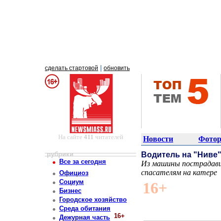
|
сделать стартовой
обновить
На сайте
411
читателей
Новости
Фотор
рубрики
Водитель на "Ниве"
Все за сегодня
Из машины пострадавш
спасателям на катере
Официоз
Постоянный адрес статьи: http://newsmiass.ru/index.php?news=83888
Социум
16+
Бизнес
Городское хозяйство
Среда обитания
16+
Дежурная часть