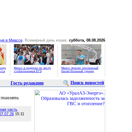
ня в Миассе
, Всемирный день кошек,
суббота, 08.08.2026
раду
Миасс в лидерах по числу
Миасс принял зрелищный
сса
стобалльников ЕГЭ
баскетбольный турнир
Поиск новостей
Гость редакции
оставлять
ная часть
07.07.26
15:11