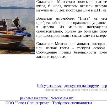
Спасатели Миасского поисково-спасате
вчера, 6 июля, вечером оказали перву
мужчинам 35 лет, пострадавшим в ДТП на 
Водитель автомобиля "Нива" на лес
прибрежной зоне не справился с управлен
в дерево. Из машины пострадавш
самостоятельно, однако до бригады ск
пришлось доставлять спасателям на катере
Спасатели Миасса напоминают: поездки - 
или лесная тропа - требуют особой 
Соблюдение правил безопасности помо
жизнь и здоровье.
[
обсудить тему
|
дискуссия на форуме
|
вер
Нашли ошибку? Выделите текст с ошибкой и 
реклама на сайте "NewsMiass.ru"