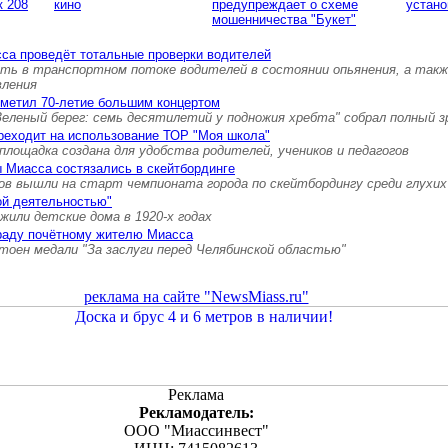
к 208
кино
предупреждает о схеме
устано
мошенничества "Букет"
са проведёт тотальные проверки водителей
ть в транспортном потоке водителей в состоянии опьянения, а так
вления
тметил 70-летие большим концертом
Зеленый берег: семь десятилетий у подножия хребта" собрал полный 
реходит на использование ТОР "Моя школа"
площадка создана для удобства родителей, учеников и педагогов
 Миасса состязались в скейтбординге
ов вышли на старт чемпионата города по скейтбордингу среди глухих
ой деятельностью"
 жили детские дома в 1920-х годах
граду почётному жителю Миасса
тоен медали "За заслуги перед Челябинской областью"
реклама на сайте "NewsMiass.ru"
Реклама
Рекламодатель:
ООО "Миассинвест"