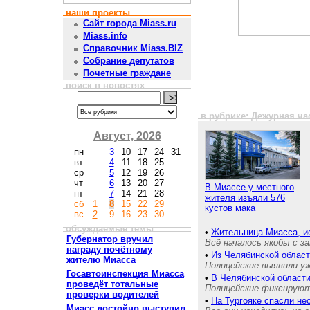
наши проекты
Сайт города Miass.ru
Miass.info
Справочник Miass.BIZ
Собрание депутатов
Почетные граждане
поиск в новостях
в рубрике: Дежурная ча
Август, 2026
пн
3
10
17
24
31
вт
4
11
18
25
ср
5
12
19
26
чт
6
13
20
27
В Миассе у местного
пт
7
14
21
28
жителя изъяли 576
сб
1
8
15
22
29
кустов мака
вс
2
9
16
23
30
обсуждаемые темы
•
Жительница Миасса, и
Губернатор вручил
Всё началось якобы с з
награду почётному
•
Из Челябинской област
жителю Миасса
Полицейские выявили уж
Госавтоинспекция Миасса
•
В Челябинской област
проведёт тотальные
Полицейские фиксируют
проверки водителей
•
На Тургояке спасли н
Миасс достойно выступил