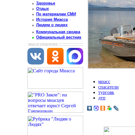
Здоровье
Отдых
По материалам СМИ
История Миасса
Людям о людях
Коммунальная сводка
Официальный вестник
мы в соцсетях
миасс
спасатели
тургояк
дтп