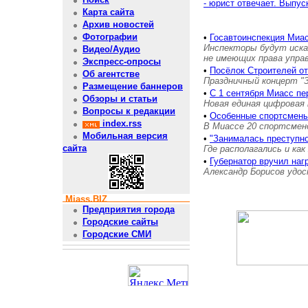
- юрист отвечает. Выпус
Карта сайта
Архив новостей
Фотографии
•
Госавтоинспекция Миас
Инспекторы будут иска
Видео/Аудио
не имеющих права упра
Экспресс-опросы
•
Посёлок Строителей о
Об агентстве
Праздничный концерт "
Размещение баннеров
•
С 1 сентября Миасс пе
Обзоры и статьи
Новая единая цифровая 
Вопросы к редакции
•
Особенные спортсмены
index.rss
В Миассе 20 спортсмен
Мобильная версия
•
"Занималась преступн
сайта
Где располагались и как
•
Губернатор вручил на
Александр Борисов удос
Miass.BIZ
Предприятия города
Городские сайты
Городские СМИ