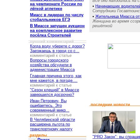
Все они находились на 
на чемпионате России по
•
Начинающих водителей
лёгкой атлетике
Сотрудники Госавтоинсп
Миасс в лидерах по числу
•
Жительница Миасса от
стобалльников ЕГЭ
Женщина во время ссоры
В Миассе запущен аукцион
решёткой
на комплексное развитие
посёлка Строителей
лучший комментарий
Когда воду уберете с дорог?
Заезжаешь в город со с...
комментарий к статье
Вопросы городского
хозяйства обсудили в
администрации Миасса
Главная причина этого, как
мне кажется, в погоде....
комментарий к статье
"Сезон клещей" в Миассе
завершился досрочно?
Иван Петрович, Вы
последние новости
ошибаетесь. Это
современный микр...
комментарий к статье
В Челябинской области
расширена льгота по
транспортному налогу
разделы
"PRO Закон": вы спраши
Поиск