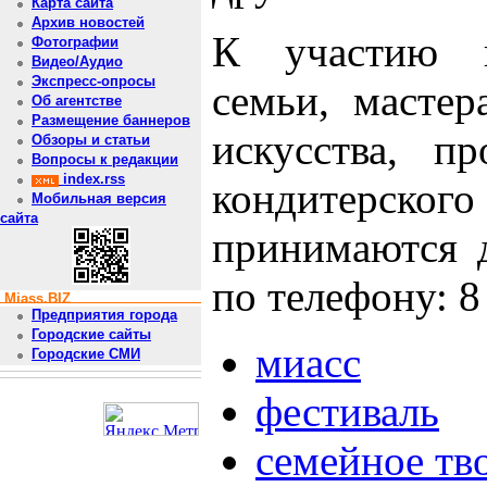
Карта сайта
Архив новостей
К участию п
Фотографии
Видео/Аудио
Экспресс-опросы
семьи, мастер
Об агентстве
Размещение баннеров
искусства, п
Обзоры и статьи
Вопросы к редакции
index.rss
кондитерско
Мобильная версия
сайта
принимаются 
по телефону: 8
Miass.BIZ
Предприятия города
Городские сайты
миасс
Городские СМИ
фестиваль
семейное тв