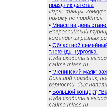
праздник детства
Игры, танцы, конкурс
никому не придётся
•
Миасс на день стане
Всероссийский турнир
команды из разных р
•
Областной семейный 
"Легенды Тургояка"
Куда сходить в выхо
сайте miass.ru
•
"Ленинский маяк" за
Большой праздник, п
верности, был напол
•
Большой концерт, "Вк
Куда сходить в выхо
сайте miass.ru