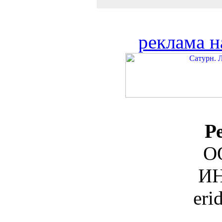
реклама н
Р
О
ИН
eri