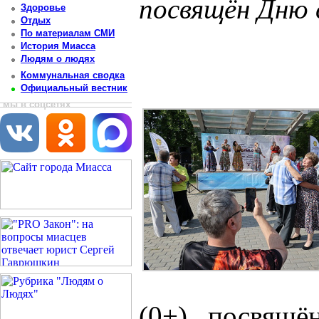
посвящён Дню 
Здоровье
Отдых
Постоянный адрес статьи: http://newsmiass.ru/index.php?news=83887
По материалам СМИ
История Миасса
Людям о людях
Коммунальная сводка
Официальный вестник
мы в соцсетях
(0+), посвящ