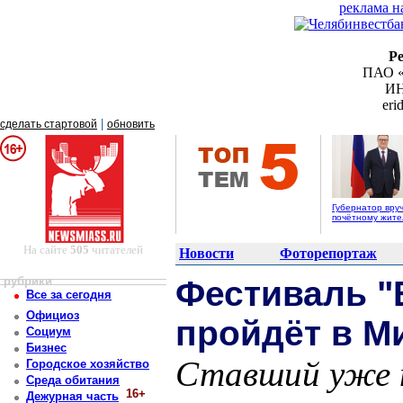
реклама н
Р
ПАО «
ИН
er
|
сделать стартовой
обновить
Губернатор вру
почётному жит
На сайте
505
читателей
Новости
Фоторепортаж
рубрики
Фестиваль "
Все за сегодня
Официоз
пройдёт в М
Социум
Бизнес
Ставший уже 
Городское хозяйство
Среда обитания
16+
Дежурная часть