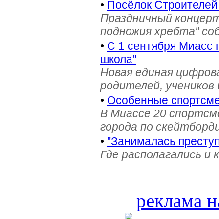
•
Посёлок Строителей
Праздничный концерт
подножия хребта" со
•
С 1 сентября Миасс 
школа"
Новая единая цифров
родителей, учеников 
•
Особенные спортсме
В Миассе 20 спортс
города по скейтборди
•
"Занималась престу
Где располагались и 
реклама н