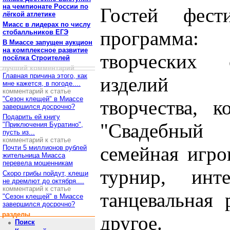
на чемпионате России по
Гостей фест
лёгкой атлетике
Миасс в лидерах по числу
программа:
стобалльников ЕГЭ
В Миассе запущен аукцион
на комплексное развитие
творческих с
посёлка Строителей
лучший комментарий
Главная причина этого, как
изделий де
мне кажется, в погоде....
комментарий к статье
"Сезон клещей" в Миассе
творчества, к
завершился досрочно?
Подарить ей книгу
"Свадебный к
"Приключения Буратино",
пусть из...
комментарий к статье
семейная игро
Почти 5 миллионов рублей
жительница Миасса
перевела мошенникам
турнир, инт
Скоро грибы пойдут, клещи
не дремлют до октября....
комментарий к статье
танцевальная 
"Сезон клещей" в Миассе
завершился досрочно?
разделы
другое.
Поиск