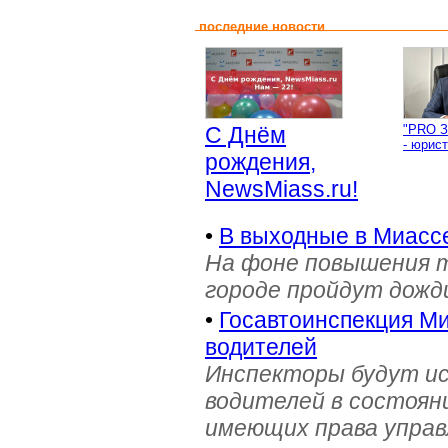
последние новости
С Днём
"PRO З
- юрист
рождения,
NewsMiass.ru!
•
В выходные в Миасс
На фоне повышения т
городе пройдут дожд
•
Госавтоинспекция Ми
водителей
Инспекторы будут и
водителей в состояни
имеющих права управ