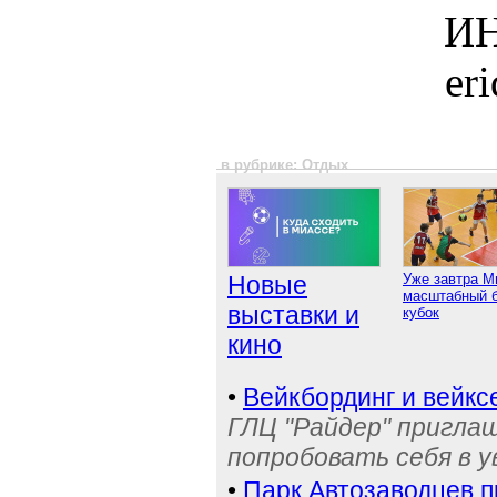
ИН
er
в рубрике: Отдых
Новые
Уже завтра М
масштабный 
выставки и
кубок
кино
•
Вейкбординг и вейкс
ГЛЦ "Райдер" пригла
попробовать себя в 
•
Парк Автозаводцев 