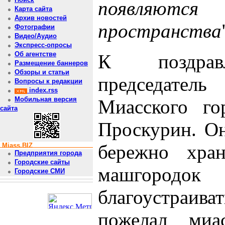
появляются 
Карта сайта
Архив новостей
пространства
Фотографии
Видео/Аудио
Экспресс-опросы
Об агентстве
К поздравл
Размещение баннеров
Обзоры и статьи
председате
Вопросы к редакции
index.rss
Мобильная версия
Миасского го
сайта
Проскурин. Он
бережно хран
Miass.BIZ
Предприятия города
Городские сайты
машгородок
Городские СМИ
благоустраива
пожелал миас