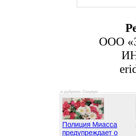
Р
ООО «З
ИН
er
в рубрике: Социум
Полиция Миасса
предупреждает о