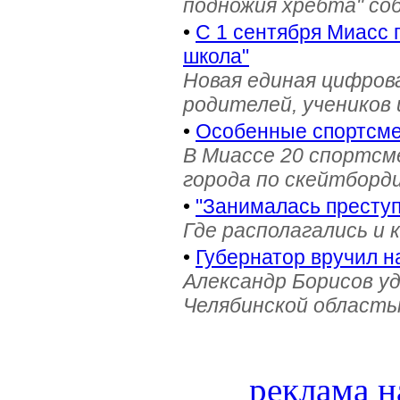
подножия хребта" со
•
С 1 сентября Миасс 
школа"
Новая единая цифров
родителей, учеников 
•
Особенные спортсме
В Миассе 20 спортс
города по скейтборди
•
"Занималась престу
Где располагались и 
•
Губернатор вручил н
Александр Борисов уд
Челябинской область
реклама н