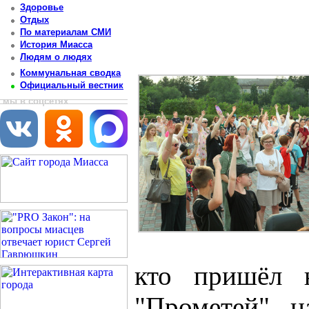
Здоровье
Отдых
По материалам СМИ
История Миасса
Людям о людях
Коммунальная сводка
Официальный вестник
мы в соцсетях
кто пришёл 
"Прометей" н