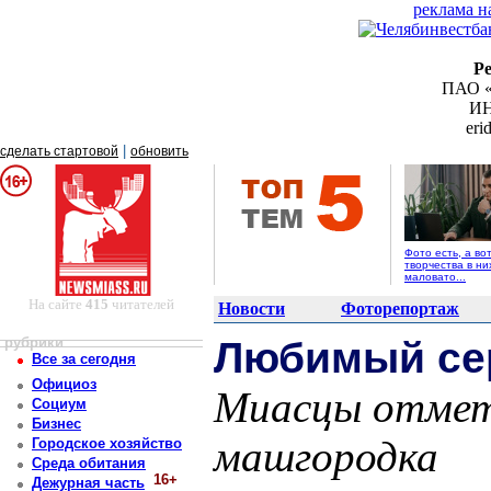
реклама н
Р
ПАО «
ИН
er
|
сделать стартовой
обновить
Фото есть, а во
творчества в ни
маловато...
На сайте
415
читателей
Новости
Фоторепортаж
рубрики
Любимый сер
Все за сегодня
Официоз
Миасцы отмет
Социум
Бизнес
машгородка
Городское хозяйство
Среда обитания
16+
Дежурная часть
Постоянный адрес статьи: http://newsmiass.ru/index.php?news=83880