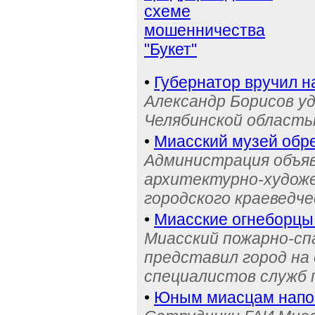
схеме
мошенничества
"Букет"
•
Губернатор вручил н
Александр Борисов уд
Челябинской область
•
Миасский музей обре
Администрация объяв
архитектурно-художе
городского краеведче
•
Миасские огнеборцы
Миасский пожарно-сп
представил город на
специалистов служб
•
Юным миасцам нап