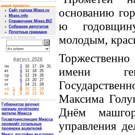
наши проекты
основанию гор
Сайт города Miass.ru
Miass.info
Справочник Miass.BIZ
ю годовщин
Собрание депутатов
Почетные граждане
молодым, крас
поиск в новостях
Торжественно
Август, 2026
пн
3
10
17
24
31
имени ген
вт
4
11
18
25
ср
5
12
19
26
чт
6
13
20
27
Государстве
пт
7
14
21
28
сб
1
8
15
22
29
вс
2
9
16
23
30
Максима Голун
обсуждаемые темы
Губернатор вручил
Днём машгор
награду почётному
жителю Миасса
Госавтоинспекция Миасса
управления де
проведёт тотальные
проверки водителей
Миасс достойно выступил