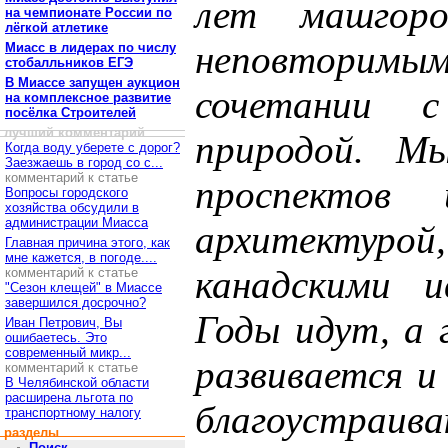
лет машгор
на чемпионате России по
лёгкой атлетике
неповторимым
Миасс в лидерах по числу
стобалльников ЕГЭ
В Миассе запущен аукцион
сочетании с
на комплексное развитие
посёлка Строителей
лучший комментарий
природой. М
Когда воду уберете с дорог?
Заезжаешь в город со с...
комментарий к статье
проспектов
Вопросы городского
хозяйства обсудили в
администрации Миасса
архитектур
Главная причина этого, как
мне кажется, в погоде....
канадскими и
комментарий к статье
"Сезон клещей" в Миассе
завершился досрочно?
Годы идут, а 
Иван Петрович, Вы
ошибаетесь. Это
современный микр...
развивается и
комментарий к статье
В Челябинской области
расширена льгота по
благоустраи
транспортному налогу
разделы
Поиск