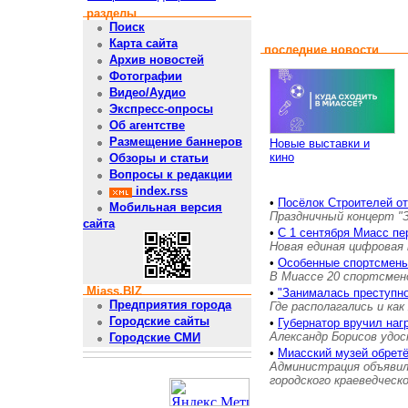
разделы
Поиск
Карта сайта
последние новости
Архив новостей
Фотографии
Видео/Аудио
Экспресс-опросы
Об агентстве
Размещение баннеров
Новые выставки и
кино
Обзоры и статьи
Вопросы к редакции
index.rss
•
Посёлок Строителей о
Мобильная версия
Праздничный концерт "
сайта
•
С 1 сентября Миасс пе
Новая единая цифровая 
•
Особенные спортсмены
В Миассе 20 спортсмен
Miass.BIZ
•
"Занималась преступн
Предприятия города
Где располагались и как
Городские сайты
•
Губернатор вручил на
Александр Борисов удос
Городские СМИ
•
Миасский музей обретё
Администрация объявил
городского краеведческ