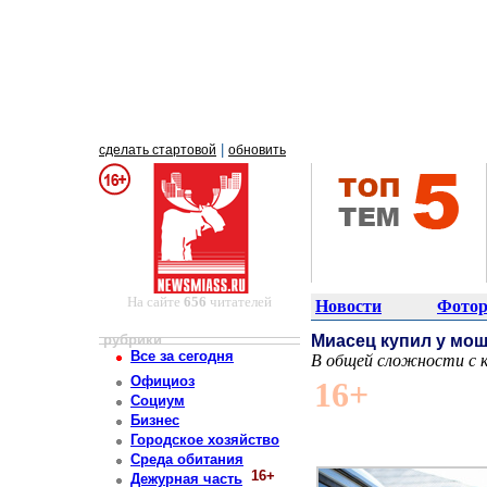
|
сделать стартовой
обновить
На сайте
656
читателей
Новости
Фотор
рубрики
Миасец купил у мо
Все за сегодня
В общей сложности с 
Постоянный адрес статьи: http://newsmiass.ru/index.php?news=83879
Официоз
16+
Социум
Бизнес
Городское хозяйство
Среда обитания
16+
Дежурная часть