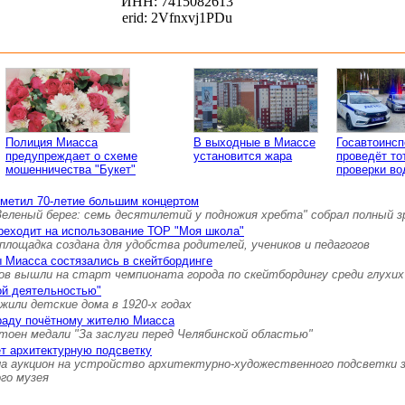
ИНН: 7415082613
erid: 2Vfnxvj1PDu
Полиция Миасса
В выходные в Миассе
Госавтоинс
предупреждает о схеме
установится жара
проведёт то
мошенничества "Букет"
проверки во
тметил 70-летие большим концертом
Зеленый берег: семь десятилетий у подножия хребта" собрал полный 
реходит на использование ТОР "Моя школа"
площадка создана для удобства родителей, учеников и педагогов
 Миасса состязались в скейтбординге
ов вышли на старт чемпионата города по скейтбордингу среди глухих
ой деятельностью"
 жили детские дома в 1920-х годах
граду почётному жителю Миасса
тоен медали "За заслуги перед Челябинской областью"
т архитектурную подсветку
а аукцион на устройство архитектурно-художественного подсветки 
ого музея