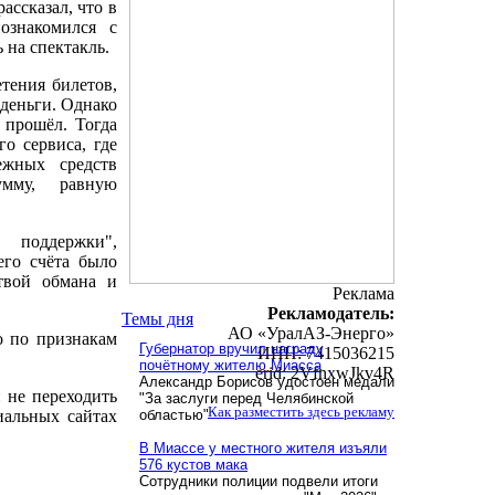
ссказал, что в
ознакомился с
 на спектакль.
тения билетов,
 деньги. Однако
 прошёл. Тогда
о сервиса, где
ежных средств
умму, равную
 поддержки",
его счёта было
твой обмана и
Реклама
Рекламодатель:
Темы дня
АО «УралАЗ-Энерго»
о по признакам
Губернатор вручил награду
ИНН: 7415036215
почётному жителю Миасса
erid: 2VfnxwJkv4R
Александр Борисов удостоен медали
 не переходить
"За заслуги перед Челябинской
Как разместить здесь рекламу
иальных сайтах
областью"
В Миассе у местного жителя изъяли
576 кустов мака
Сотрудники полиции подвели итоги