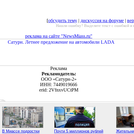
[
обсудить тему
|
дискуссия на форуме
|
вер
Нашли ошибку? Выделите текст с ошибкой и 
реклама на сайте "NewsMiass.ru"
Реклама
Рекламодатель:
ООО «Сатурн-2»
ИНН: 7449019666
erid: 2VfnxvUCtPM
сть
В Миассе подростки
Почти 5 миллионов рублей
Жительни