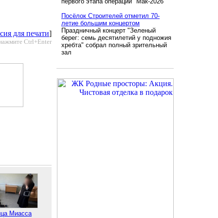
первого этапа операции "Мак-2026"
Посёлок Строителей отметил 70-
летие большим концертом
Праздничный концерт "Зеленый
сия для печати
]
берег: семь десятилетий у подножия
нажмите Ctrl+Enter
хребта" собрал полный зрительный
зал
ца Миасса