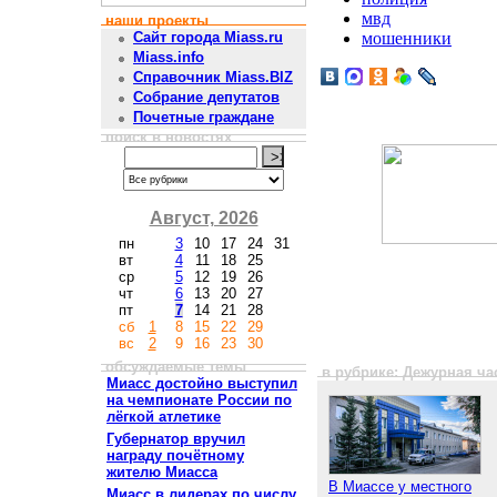
мвд
наши проекты
мошенники
Сайт города Miass.ru
Miass.info
Справочник Miass.BIZ
Собрание депутатов
Почетные граждане
поиск в новостях
Август, 2026
пн
3
10
17
24
31
вт
4
11
18
25
ср
5
12
19
26
чт
6
13
20
27
пт
7
14
21
28
сб
1
8
15
22
29
вс
2
9
16
23
30
обсуждаемые темы
в рубрике: Дежурная ча
Миасс достойно выступил
на чемпионате России по
лёгкой атлетике
Губернатор вручил
награду почётному
жителю Миасса
В Миассе у местного
Миасс в лидерах по числу