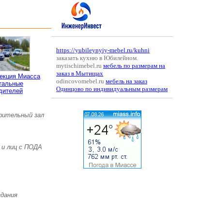
https://yubileynyiy-mebel.ru/kuhni
заказать кухню в Юбилейном.
mytischimebel.ru
мебель по размерам на
заказ в Мытищах
пекция Миасса
odincovomebel.ru
мебель на заказ
тальные
Одинцово по индивидуальным размерам
дителей
зрительный зал
 и лиц с ПОДА
здания