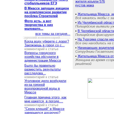
жителя изъяли 576
стобалльников ЕГЭ
кустов мака
В Миассе запущен аукцион
на комплексное развитие
•
Жительница Миасса, и
посёлка Строителей
Всё началось якобы с з
Фото есть, а вот
•
Из Челябинской област
творчества в них
Полицейские выявили уж
маловато...
•
В Челябинской област
все темы за сегодня...
Полицейские фиксируют
лучший комментарий
•
На Тургояке спасли н
Когда воду уберете с дорог?
Все они находились на 
Заезжаешь в город со с...
•
Начинающих водителей
комментарий к статье
Сотрудники Госавтоинсп
Вопросы городского
•
Жительница Миасса от
хозяйства обсудили в
Женщина во время ссоры
администрации Миасса
решёткой
Было бы правильно
разместить результаты
расследова...
комментарий к статье
Уголовное дело возбудили
из-за грязной
водопроводной воды в
Миассе
Главная причина этого, как
мне кажется, в погоде....
комментарий к статье
"Сезон клещей" в Миассе
завершился досрочно?