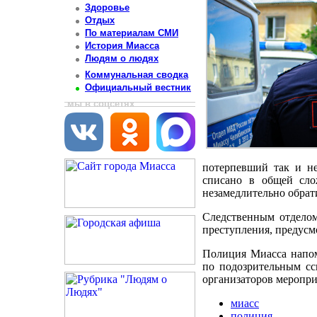
Здоровье
Отдых
По материалам СМИ
История Миасса
Людям о людях
Коммунальная сводка
Официальный вестник
мы в соцсетях
потерпевший так и не
списано в общей сло
незамедлительно обрат
Следственным отдело
преступления, предусм
Полиция Миасса напом
по подозрительным сс
организаторов меропри
миасс
полиция