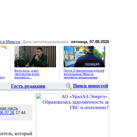
я в Миассе
, День железнодорожника,
пятница, 07.08.2026
Фото есть, а вот
Почти 5 миллионов рублей
творчества в них
жительница Миасса
иод
маловато...
перевела мошенникам
Поиск новостей
Гость редакции
ная часть
06.07.26
17:44
итель, который