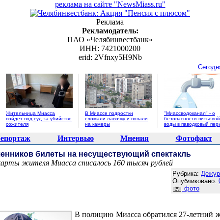
реклама на сайте "NewsMiass.ru"
Реклама
Рекламодатель:
ПАО «Челябинвестбанк»
ИНН: 7421000200
erid: 2Vfnxy5H9Nb
Сегодн
Жительница Миасса
В Миассе подростки
"Миассводоканал" - о
пойдёт под суд за убийство
сломали лавочку и попали
безопасности питьевой
сожителя
на камеры
воды в паводковый пер
епортаж
Интервью
Мнения
Фотофакт
шенников билеты на несуществующий спектакль
карты жителя Миасса списалось 160 тысяч рублей
Агентство новостей "NewsMiass.ru"
Рубрика:
Дежур
Опубликовано:
фото
В полицию Миасса обратился 27-летний ж