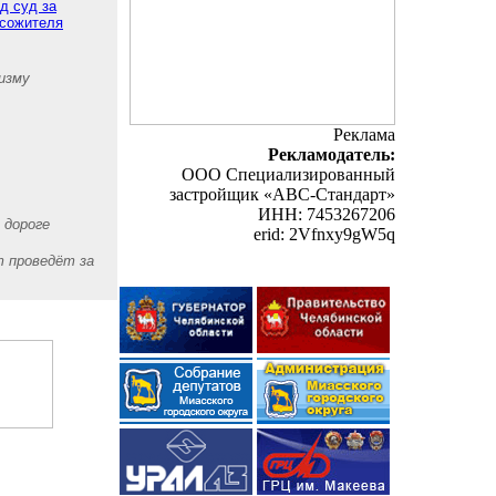
д суд за
 сожителя
изму
Реклама
Рекламодатель:
ООО Специализированный
застройщик «АВС-Стандарт»
ИНН: 7453267206
 дороге
erid: 2Vfnxy9gW5q
т проведёт за