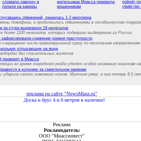
сломали лавочку и
жительница Миасса перевела
пойдёт по
попали на камеры
мошенникам
убийство
спугавшись обвинений, лишилась 1,2 миллиона
амены домофона, а продолжилось обвинениями в пособничестве террор
и за сутки выдворили 19 нелегалов
е более 1100 нелегалов, которых подвергли выдворению из России
и зафиксировали снижение уровня преступности
 сокращение числа правонарушений сразу по нескольким направлениям
ескольких отдыхающих на воде
сапбордах без спасательных жилетов
 проверят в Миассе
екции во время очередного рейда уделят особое внимание новичкам на
правится в колонию за смертельное ранение
 ударила своего знакомого ножом. Мужчина умер, а она теперь 8,5 ле
реклама на сайте "NewsMiass.ru"
Реклама
Рекламодатель:
ООО "Миассинвест"