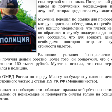
стал жертвой мошенников. Потерпевший ра
одном из популярных мессенджеров п
девушкой, которая предложила ему сходить
Мужчина перешёл по ссылке для приобре
которую прислала собеседница, и перевёл
ему пришло уведомление, что платёж не
он обратился в службу поддержки данног
ему сообщили, что для возврата ден
необходимо повторно отправить с
стоимости билетов.
Выполнив указания "специалистов
 получил деньги обратно. Более того, он обнаружил, что с 
жности 160 тысяч рублей. Мужчина осознал, что стал жер
ился в полицию.
м ОМВД России по городу Миассу возбуждено уголовное дел
отренного частью 2 статьи 159 УК РФ (Мошенничество).
инает о необходимости соблюдать правила кибербезопасности:
ылкам от незнакомцев и приобретать билеты только на офиц
ятия.