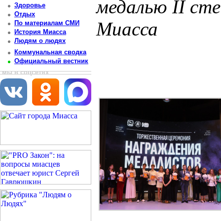
медалью II сте
Здоровье
Отдых
Миасса
По материалам СМИ
История Миасса
Людям о людях
Постоянный адрес статьи: http://newsmiass.ru/index.php?news=83872
Коммунальная сводка
Официальный вестник
мы в соцсетях