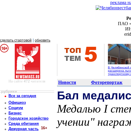
реклама н
Р
ПАО «
ИН
er
|
сделать стартовой
обновить
В Челябинской 
расширена льго
транспортному 
На сайте
472
читателя
Новости
Фоторепортаж
рубрики
Бал медалис
Все за сегодня
Официоз
Медалью I степ
Социум
Бизнес
учении" награ
Городское хозяйство
Среда обитания
16+
Дежурная часть