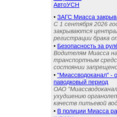
АвтоУСН
•
ЗАГС Миасса закрыв
С 1 сентября 2026 го
закрываются централ
регистрации брака о
•
Безопасность за рул
Водителям Миасса н
транспортным средс
состоянии запрещен
•
"Миассводоканал" - 
паводковый период
ОАО "Миассводоканал
ухудшению органолеп
качеств питьевой во
•
В полиции Миасса ра