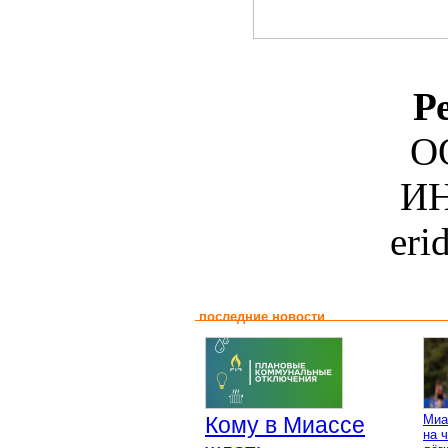
Р
О
ИН
eri
последние новости
Кому в Миассе
Миа
на 