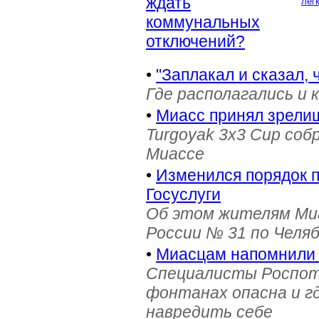
ждать
лёг
коммунальных
отключений?
•
"Заплакал и сказал, 
Где располагались и 
•
Миасс принял зрели
Turgoyak 3x3 Cup соб
Миассе
•
Изменился порядок 
Госуслуги
Об этом жителям Ми
России № 31 по Челя
•
Миасцам напомнили 
Специалисты Роспотр
фонтанах опасна и г
навредить себе