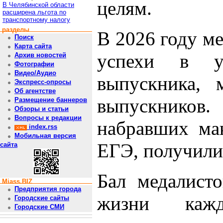
целям.
В Челябинской области
расширена льгота по
транспортному налогу
разделы
В 2026 году ме
Поиск
Карта сайта
успехи в у
Архив новостей
Фотографии
Видео/Аудио
выпускника, 
Экспресс-опросы
Об агентстве
выпускников.
Размещение баннеров
Обзоры и статьи
Вопросы к редакции
набравших ма
index.rss
Мобильная версия
ЕГЭ, получили
сайта
Бал медалист
Miass.BIZ
Предприятия города
жизни каж
Городские сайты
Городские СМИ