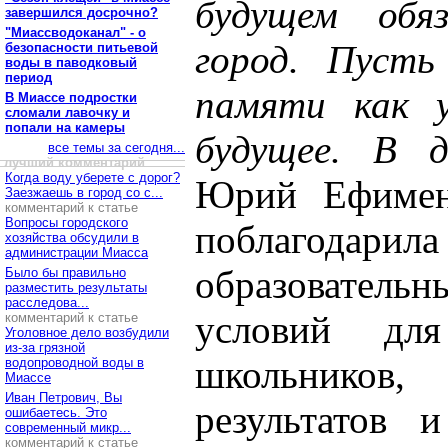
будущем обя
завершился досрочно?
"Миассводоканал" - о
город. Пусть
безопасности питьевой
воды в паводковый
период
памяти как у
В Миассе подростки
сломали лавочку и
попали на камеры
будущее. В 
все темы за сегодня...
лучший комментарий
Когда воду уберете с дорог?
Юрий Ефимен
Заезжаешь в город со с...
комментарий к статье
Вопросы городского
поблагода
хозяйства обсудили в
администрации Миасса
образовательн
Было бы правильно
разместить результаты
расследова...
условий для
комментарий к статье
Уголовное дело возбудили
из-за грязной
школьников
водопроводной воды в
Миассе
Иван Петрович, Вы
результатов 
ошибаетесь. Это
современный микр...
комментарий к статье