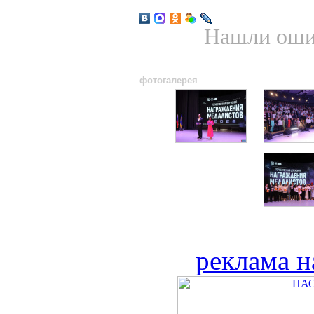
Нашли ошиб
фотогалерея
реклама н