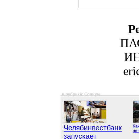
Р
ПА
ИН
er
в рубрике: Социум
Челябинвестбанк
Как
авт
запускает