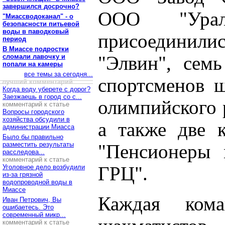
завершился досрочно?
ООО "Урал
"Миассводоканал" - о
безопасности питьевой
воды в паводковый
присоедини
период
В Миассе подростки
сломали лавочку и
"Элвин", семь
попали на камеры
все темы за сегодня...
спортсменов 
лучший комментарий
Когда воду уберете с дорог?
Заезжаешь в город со с...
олимпийского 
комментарий к статье
Вопросы городского
хозяйства обсудили в
а также две к
администрации Миасса
Было бы правильно
разместить результаты
"Пенсионеры 
расследова...
комментарий к статье
Уголовное дело возбудили
ГРЦ".
из-за грязной
водопроводной воды в
Миассе
Каждая ком
Иван Петрович, Вы
ошибаетесь. Это
современный микр...
комментарий к статье