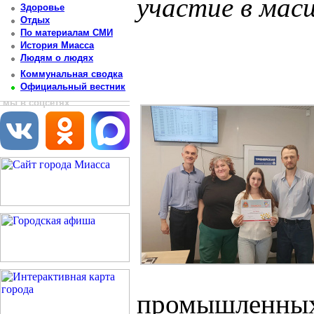
участие в ма
Здоровье
Отдых
Постоянный адрес статьи: http://newsmiass.ru/index.php?news=83871
По материалам СМИ
История Миасса
Людям о людях
Коммунальная сводка
Официальный вестник
мы в соцсетях
промышленных 