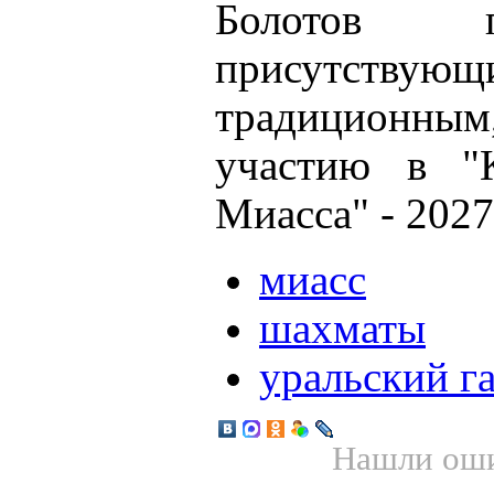
Болотов п
присутствую
традиционны
участию в "
Миасса" - 2027
миасс
шахматы
уральский г
Нашли оши