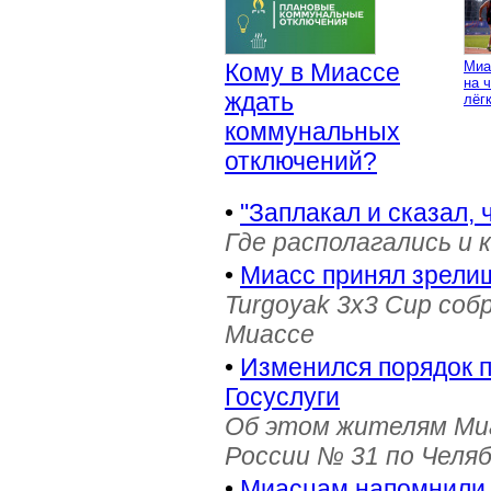
Кому в Миассе
Миа
на 
ждать
лёг
коммунальных
отключений?
•
"Заплакал и сказал, 
Где располагались и 
•
Миасс принял зрели
Turgoyak 3x3 Cup соб
Миассе
•
Изменился порядок 
Госуслуги
Об этом жителям Ми
России № 31 по Челя
•
Миасцам напомнили 