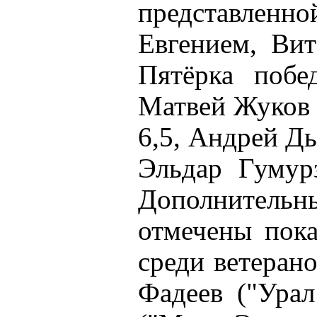
представленно
Евгением, Ви
Пятёрка побе
Матвей Жуков 
6,5, Андрей Дь
Эльдар Гумурз
Дополните
отмечены пока
среди ветеран
Фадеев ("Урал