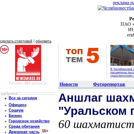
реклама н
Р
ПАО «
ИН
er
|
сделать стартовой
обновить
В Челябинской 
расширена льго
транспортному 
На сайте
363
читателя
Новости
Фоторепортаж
рубрики
Аншлаг шахм
Все за сегодня
Официоз
"Уральском 
Социум
Бизнес
60 шахматист
Городское хозяйство
Среда обитания
16+
Дежурная часть