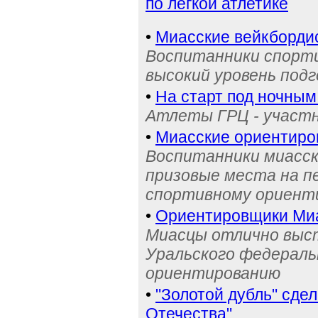
по лёгкой атлетике
•
Миасские вейкбордис
Воспитанники спорти
высокий уровень под
•
На старт под ночным
Атлеты ГРЦ - участн
•
Миасские ориентиро
Воспитанники миасск
призовые места на п
спортивному ориент
•
Ориентировщики Миа
Миасцы отлично выст
Уральского федераль
ориентированию
•
"Золотой дубль" сде
Отечества"