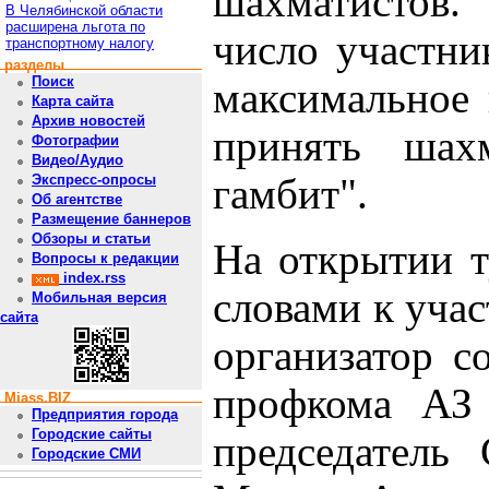
шахматистов
В Челябинской области
расширена льгота по
число участни
транспортному налогу
разделы
Поиск
максимальное 
Карта сайта
Архив новостей
принять шах
Фотографии
Видео/Аудио
гамбит".
Экспресс-опросы
Об агентстве
Размещение баннеров
Обзоры и статьи
На открытии т
Вопросы к редакции
index.rss
словами к уча
Мобильная версия
сайта
организатор с
профкома АЗ 
Miass.BIZ
Предприятия города
Городские сайты
председатель
Городские СМИ