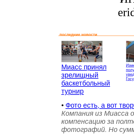
er
последние новости
Миасс принял
Изм
пол
зрелищный
уве
Гос
баскетбольный
турнир
•
Фото есть, а вот твор
Компания из Миасса 
компенсацию за полт
фотографий. Но сумм