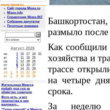
наши проекты
Сайт города Miass.ru
Miass.info
Справочник Miass.BIZ
Башкортостан
Собрание депутатов
Почетные граждане
размыло после
поиск в новостях
Как сообщили 
Август, 2026
пн
3
10
17
24
31
хозяйства и тр
вт
4
11
18
25
ср
5
12
19
26
чт
6
13
20
27
трассе открыл
пт
7
14
21
28
сб
1
8
15
22
29
вс
2
9
16
23
30
на четыре дня
обсуждаемые темы
Жительница Миасса
срока.
пойдёт под суд за
убийство сожителя
Фото есть, а вот
творчества в них
За неделю 
маловато...
"Сезон клещей" в Миассе