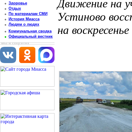
Движение на у
Здоровье
Отдых
Устиново восс
По материалам СМИ
История Миасса
Людям о людях
на воскресенье
Коммунальная сводка
Официальный вестник
Постоянный адрес статьи: http://newsmiass.ru/index.php?news=83869
мы в соцсетях