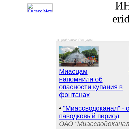
ИН
eri
в рубрике: Социум
Миасцам
напомнили об
опасности купания в
фонтанах
•
"Миассводоканал" - 
паводковый период
ОАО "Миассводоканал