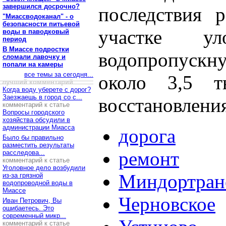
завершился досрочно?
последствия 
"Миассводоканал" - о
безопасности питьевой
участке ул
воды в паводковый
период
В Миассе подростки
водопропускн
сломали лавочку и
попали на камеры
все темы за сегодня...
около 3,5 
лучший комментарий
Когда воду уберете с дорог?
Заезжаешь в город со с...
восстановлени
комментарий к статье
Вопросы городского
хозяйства обсудили в
администрации Миасса
дорога
Было бы правильно
разместить результаты
ремонт
расследова...
комментарий к статье
Уголовное дело возбудили
Миндортран
из-за грязной
водопроводной воды в
Миассе
Черновское
Иван Петрович, Вы
ошибаетесь. Это
современный микр...
комментарий к статье