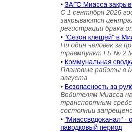
•
ЗАГС Миасса закрыв
С 1 сентября 2026 го
закрываются централ
регистрации брака о
•
"Сезон клещей" в М
Ни один человек за 
травмпункт ГБ № 2 М
•
Коммунальная сводка
Плановые работы в Ми
августа
•
Безопасность за рул
Водителям Миасса н
транспортным средс
состоянии запрещен
•
"Миассводоканал" - 
паводковый период