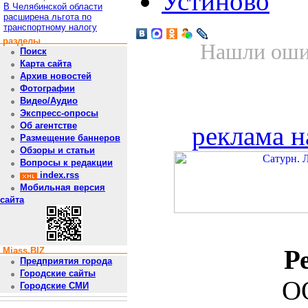
Устиново
В Челябинской области
расширена льгота по
транспортному налогу
разделы
Нашли ошиб
Поиск
Карта сайта
Архив новостей
Фотографии
Видео/Аудио
Экспресс-опросы
Об агентстве
реклама н
Размещение баннеров
Обзоры и статьи
Вопросы к редакции
index.rss
Мобильная версия
сайта
Р
Miass.BIZ
Предприятия города
Городские сайты
О
Городские СМИ