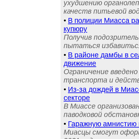
ухудшению органолеп
качеств питьевой во
•
В полиции Миасса ра
купюру
Получив подозрительн
пытаться избавиться
•
В районе дамбы в с
движение
Ограничение введено
транспорта и действ
•
Из-за дождей в Миас
секторе
В Миассе организова
паводковой обстанов
•
Гаражную амнистию 
Миасцы смогут оформ