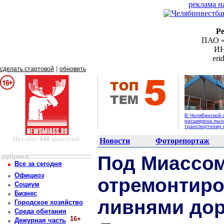
реклама н
Р
ПАО «
ИН
er
|
сделать стартовой
обновить
В Челябинской 
расширена льго
транспортному 
На сайте
448
читателей
Новости
Фоторепортаж
рубрики
Под Миассом
Все за сегодня
Официоз
отремонтир
Социум
Бизнес
ливнями дор
Городское хозяйство
Среда обитания
16+
Дежурная часть