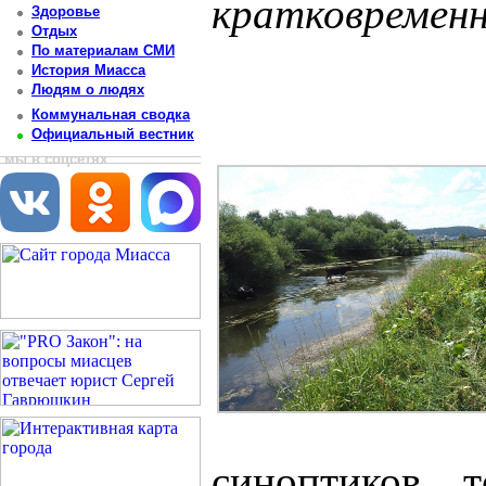
кратковремен
Здоровье
Отдых
Постоянный адрес статьи: http://newsmiass.ru/index.php?news=83868
По материалам СМИ
История Миасса
Людям о людях
Коммунальная сводка
Официальный вестник
мы в соцсетях
синоптиков, т