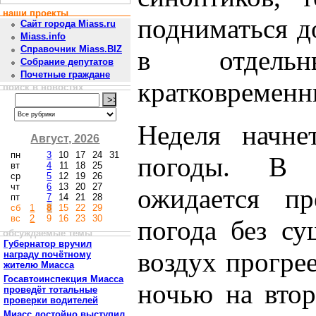
наши проекты
подниматься д
Сайт города Miass.ru
Miass.info
Справочник Miass.BIZ
в отдель
Собрание депутатов
Почетные граждане
кратковременн
поиск в новостях
Неделя начне
Август, 2026
пн
3
10
17
24
31
погоды. В 
вт
4
11
18
25
ср
5
12
19
26
чт
6
13
20
27
ожидается пр
пт
7
14
21
28
сб
1
8
15
22
29
вс
2
9
16
23
30
погода без су
обсуждаемые темы
Губернатор вручил
воздух прогрее
награду почётному
жителю Миасса
Госавтоинспекция Миасса
ночью на втор
проведёт тотальные
проверки водителей
Миасс достойно выступил