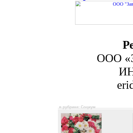
Р
ООО «З
ИН
er
в рубрике: Социум