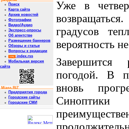
Уже в четвер
Поиск
Карта сайта
возвращаться.
Архив новостей
Фотографии
Видео/Аудио
градусов теп
Экспресс-опросы
Об агентстве
вероятность н
Размещение баннеров
Обзоры и статьи
Вопросы к редакции
index.rss
Завершится 
Мобильная версия
сайта
погодой. В п
вновь прогр
Miass.BIZ
Предприятия города
Синопти
Городские сайты
Городские СМИ
преимуществе
продолжительн