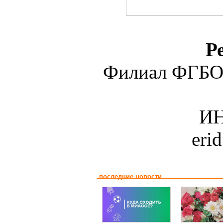
Р
Филиал ФГБО
ИН
eri
последние новости