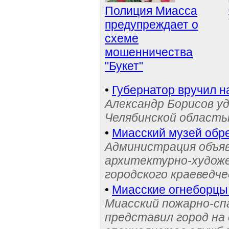
Полиция Миасса
предупреждает о
схеме
мошенничества
"Букет"
•
Губернатор вручил н
Александр Борисов уд
Челябинской область
•
Миасский музей обре
Администрация объяв
архитектурно-художе
городского краеведче
•
Миасские огнеборцы
Миасский пожарно-сп
представил город на