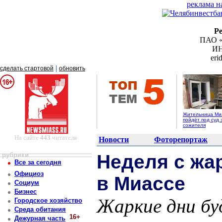
реклама н
Р
ПАО «
ИН
er
|
сделать стартовой
обновить
Жительница Ми
пойдёт под суд 
сожителя
На сайте
443
читателя
Новости
Фоторепортаж
рубрики
Неделя с жа
Все за сегодня
Официоз
в Миассе
Социум
Бизнес
Жаркие дни бу
Городское хозяйство
Среда обитания
16+
Дежурная часть