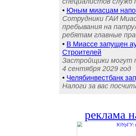
специалистов служб
•
Юным миасцам нап
Сотрудники ГАИ Миас
пребывания на патру
ребятам главные пра
•
В Миассе запущен ау
Строителей
Застройщики могут п
4 сентября 2029 год
•
Челябинвестбанк за
Налоги за вас посчи
реклама н