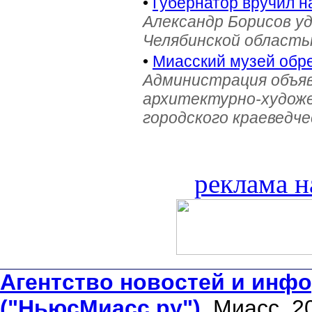
•
Губернатор вручил н
Александр Борисов уд
Челябинской область
•
Миасский музей обре
Администрация объяв
архитектурно-художе
городского краеведче
реклама н
Агентство новостей и инфо
("НьюсМиасс.ру")
. Миасс, 2