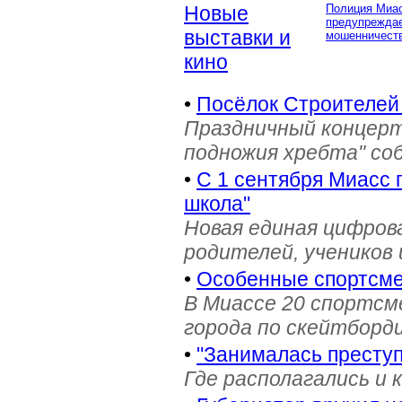
Новые
Полиция Миа
предупреждае
выставки и
мошенничеств
кино
•
Посёлок Строителей
Праздничный концерт
подножия хребта" со
•
С 1 сентября Миасс 
школа"
Новая единая цифров
родителей, учеников 
•
Особенные спортсме
В Миассе 20 спортс
города по скейтборди
•
"Занималась престу
Где располагались и 