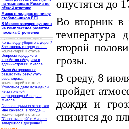
опустятся до 1
на чемпионате России по
лёгкой атлетике
Миасс в лидерах по числу
Во вторник в 
стобалльников ЕГЭ
В Миассе запущен аукцион
на комплексное развитие
температура д
посёлка Строителей
лучший комментарий
Когда воду уберете с дорог?
второй полов
Заезжаешь в город со с...
комментарий к статье
Вопросы городского
грозы.
хозяйства обсудили в
администрации Миасса
Было бы правильно
В среду, 8 июл
разместить результаты
расследова...
комментарий к статье
пройдет атмос
Уголовное дело возбудили
из-за грязной
водопроводной воды в
дожди и гроз
Миассе
Главная причина этого, как
мне кажется, в погоде....
снизится до пл
комментарий к статье
"Сезон клещей" в Миассе
завершился досрочно?
разделы