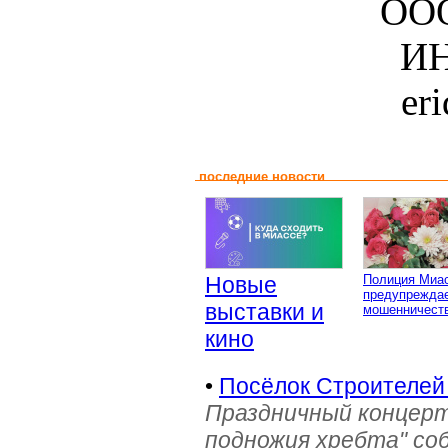
ООО
ИН
er
последние новости
Новые
Полиция Миа
предупреждае
выставки и
мошенничеств
кино
•
Посёлок Строителей
Праздничный концерт
подножия хребта" со