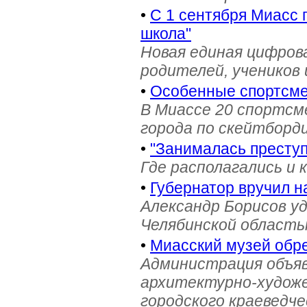
•
С 1 сентября Миасс 
школа"
Новая единая цифров
родителей, учеников 
•
Особенные спортсме
В Миассе 20 спортс
города по скейтборди
•
"Занималась престу
Где располагались и 
•
Губернатор вручил н
Александр Борисов уд
Челябинской область
•
Миасский музей обре
Администрация объяв
архитектурно-художе
городского краеведче