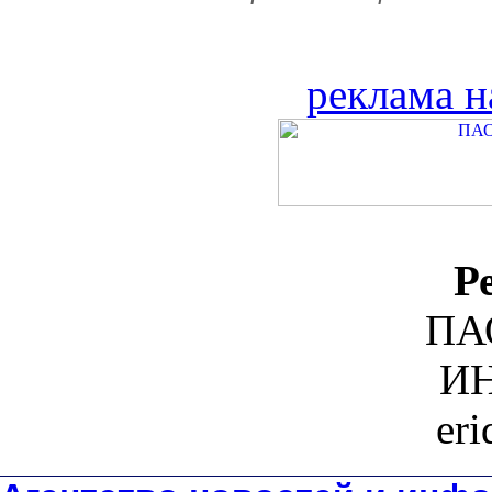
реклама н
Р
ПА
ИН
er