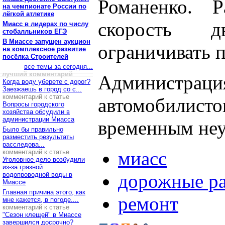
Романенко. 
на чемпионате России по
лёгкой атлетике
скорость 
Миасс в лидерах по числу
стобалльников ЕГЭ
В Миассе запущен аукцион
ограничивать п
на комплексное развитие
посёлка Строителей
все темы за сегодня...
лучший комментарий
Администрация
Когда воду уберете с дорог?
Заезжаешь в город со с...
комментарий к статье
автомобилисто
Вопросы городского
хозяйства обсудили в
администрации Миасса
временным неу
Было бы правильно
разместить результаты
расследова...
миасс
комментарий к статье
Уголовное дело возбудили
из-за грязной
дорожные р
водопроводной воды в
Миассе
Главная причина этого, как
ремонт
мне кажется, в погоде....
комментарий к статье
"Сезон клещей" в Миассе
завершился досрочно?