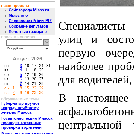
наши проекты
Сайт города Miass.ru
Miass.info
Справочник Miass.BIZ
Специалисты 
Собрание депутатов
Почетные граждане
улиц и состо
поиск в новостях
первую очере
Август, 2026
наиболее проб
пн
3
10
17
24
31
вт
4
11
18
25
ср
5
12
19
26
для водителей,
чт
6
13
20
27
пт
7
14
21
28
сб
1
8
15
22
29
вс
2
9
16
23
30
В настоящее
обсуждаемые темы
Губернатор вручил
асфальтобето
награду почётному
жителю Миасса
Госавтоинспекция Миасса
центральной
проведёт тотальные
проверки водителей
Миасс достойно выступил