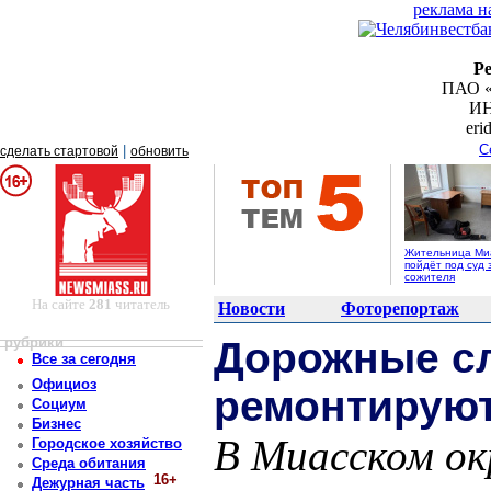
реклама н
Р
ПАО «
ИН
er
С
|
сделать стартовой
обновить
Жительница Ми
пойдёт под суд 
сожителя
На сайте
281
читатель
Новости
Фоторепортаж
рубрики
Дорожные с
Все за сегодня
Официоз
ремонтируют
Социум
Бизнес
В Миасском о
Городское хозяйство
Среда обитания
16+
Дежурная часть