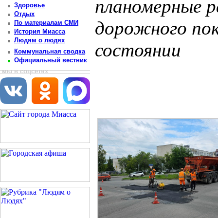
планомерные 
Здоровье
Отдых
дорожного по
По материалам СМИ
История Миасса
Людям о людях
состоянии
Коммунальная сводка
Официальный вестник
Постоянный адрес статьи: http://newsmiass.ru/index.php?news=83855
мы в соцсетях