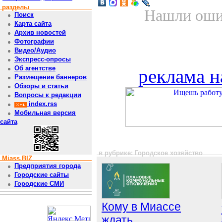
разделы
Нашли ошиб
Поиск
Карта сайта
Архив новостей
Фотографии
Видео/Аудио
Экспресс-опросы
Об агентстве
реклама н
Размещение баннеров
Обзоры и статьи
Вопросы к редакции
index.rss
Мобильная версия
сайта
в рубрике: Городское хозяйство
Miass.BIZ
Предприятия города
Городские сайты
Городские СМИ
Кому в Миассе
ждать