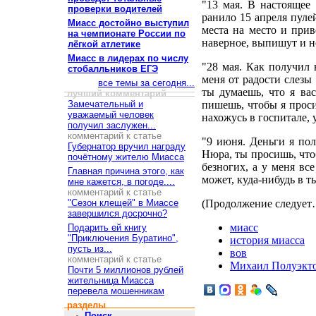
"13 мая. В настоящее 
проверки водителей
ранило 15 апреля пулей
Миасс достойно выступил
места на место и прив
на чемпионате России по
наверное, выпишут и не
лёгкой атлетике
Миасс в лидерах по числу
"28 мая. Как получил 
стобалльников ЕГЭ
меня от радости слезы
все темы за сегодня...
ты думаешь, что я ва
лучший комментарий
Замечательный и
пишешь, чтобы я проси
уважаемый человек
нахожусь в госпитале, 
получил заслужен...
комментарий к статье
"9 июня. Деньги я пол
Губернатор вручил награду
Нюра, ты просишь, что
почётному жителю Миасса
безногих, а у меня все
Главная причина этого, как
может, куда-нибудь в т
мне кажется, в погоде....
комментарий к статье
"Сезон клещей" в Миассе
(Продолжение следует
завершился досрочно?
миасс
Подарить ей книгу
"Приключения Буратино",
история миасса
пусть из...
вов
комментарий к статье
Михаил Полуэкт
Почти 5 миллионов рублей
жительница Миасса
перевела мошенникам
разделы
Поиск