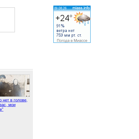
о нет в голове,
вас, мои
е"