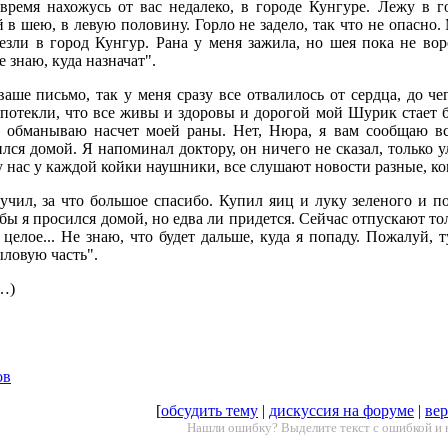
время нахожусь от вас недалеко, в городе Кунгуре. Лежу в г
 в шею, в левую половину. Горло не задело, так что не опасно.
езли в город Кунгур. Рана у меня зажила, но шея пока не вор
 знаю, куда назначат".
ваше письмо, так у меня сразу все отвалилось от сердца, до че
 потекли, что все живы и здоровы и дорогой мой Шурик стает 
с обманываю насчет моей раны. Нет, Нюра, я вам сообщаю вс
лся домой. Я напоминал доктору, он ничего не сказал, только 
у нас у каждой койки наушники, все слушают новости разные, к
учил, за что большое спасибо. Купил яиц и луку зеленого и п
бы я просился домой, но едва ли придется. Сейчас отпускают то
 целое... Не знаю, что будет дальше, куда я попаду. Пожалуй, т
ыловую часть".
…)
ов
[
обсудить тему
|
дискуссия на форуме
|
вер
Нашли ошибку? Выделите текст с ошибкой и 