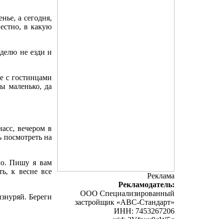
нье, а сегодня,
вестно, в какую
еделю не езди и
се с гостинцами
пы маленько, да
асс, вечером в
ь посмотреть на
ло. Пишу я вам
ь, к весне все
Реклама
Рекламодатель:
ООО Специализированный
изнуряй. Береги
застройщик «АВС-Стандарт»
ИНН: 7453267206