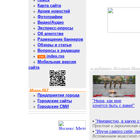
Карта сайта
Архив новостей
Фотографии
Видео/Аудио
Экспресс-опросы
Об агентстве
Размещение баннеров
Обзоры и статьи
Вопросы к редакции
index.rss
Мобильная версия
сайта
в рубрике: История Миа
Miass.BIZ
Предприятия города
"Нюра, как мне
Городские сайты
хочется быть с вами!"
Городские СМИ
•
"Неизвестно, в какую с
Простая и героическая 
•
"Изучи самого себя, п
Вспоминаем миасского 