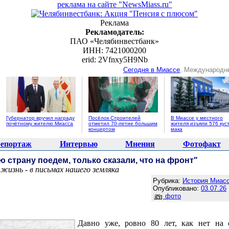
реклама на сайте "NewsMiass.ru"
Реклама
Рекламодатель:
ПАО «Челябинвестбанк»
ИНН: 7421000200
erid: 2Vfnxy5H9Nb
Сегодня в Миассе
, Международн
Губернатор вручил награду
Посёлок Строителей
В Миассе у местного
почётному жителю Миасса
отметил 70-летие большим
жителя изъяли 576 кус
концертом
мака
епортаж
Интервью
Мнения
Фотофакт
ю страну поедем, только сказали, что на фронт"
жизнь - в письмах нашего земляка
Агентство новостей "NewsMiass.ru"
Рубрика:
История Миасс
Опубликовано:
03.07.26
фото
Давно уже, ровно 80 лет, как нет на 