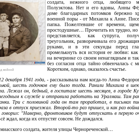
солдата, нежного отца, любящего 
Полуэктова. Нет и его вдовы, Анны Фё
доме благодарных потомков бережно хр
военной поры - от Михаила к Анне. Писе
папка. Пожелтевшие от времени, щемя
простодушные… Прочитать их трудно, но 
представляется, как супруга, полу
треугольник, разворачивала его дрожащи
руками, и в эти секунды перед гла
промелькнуть вся история ее любви: как
на вечеринке со своим ненаглядным и так
без согласия отца тайно обвенчалась с 
Коротким, однако, оказалось счастье.
ед войной
2 декабря 1941 года
, - рассказывала нам когда-то Анна Федоро
кой, шесть годочков ему было тогда. Ранили Михаила в ше
дела. Лежал он, бедный, в госпитале шесть месяцев, в городе К
о негодным к службе и отправила работать на Уралмаш. Там р
анки. Три с половиной года он там проработал, в письмах пи
 раза в отпуск приезжал. Второй-то раз пришел, и как раз войн
 говорил: "Наверно, фронтовиков будут отпускать в первую о
Всё ждал, когда их отпустят совсем. Не дождался.
 миасского солдата, жителя улицы Чернореченской…