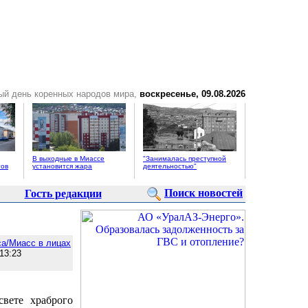
ый день коренных народов мира,
воскресенье, 09.08.2026
В выходные в Миассе
"Занималась преступной
тов
установится жара
деятельностью"
Поиск новостей
Гость редакции
а/Миасс в лицах
13:23
свете храброго