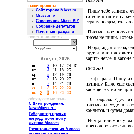
1941 год
наши проекты
Сайт города Miass.ru
"Пишу тебе записку, чт
Miass.info
то есть в пятницу веч
Справочник Miass.BIZ
страну поедем, только с
Собрание депутатов
"Письмо твое получил 
Почетные граждане
поиск в новостях
писем не пиши. Готовь
"Нюра, ждал я тебя, оч
едут, а мне плоховато
варить негде, в вагоне 
Август, 2026
пн
3
10
17
24
31
1942 год
вт
4
11
18
25
ср
5
12
19
26
"17 февраля. Пишу из 
чт
6
13
20
27
пт
7
14
21
28
пятницу. Было еще свет
сб
1
8
15
22
29
вас еще раз, но не при
вс
2
9
16
23
30
обсуждаемые темы
"19 февраля. Едем все
С Днём рождения,
письмо на ходу, в ваг
NewsMiass.ru!
кончится, и будем дома
Губернатор вручил
награду почётному
"Немца понемногу выго
жителю Миасса
моего дорогого сыночка
Госавтоинспекция Миасса
проведёт тотальные