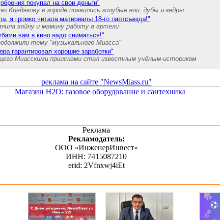
добрения покупал на свои деньги"
рю Киндякову в городе появились голубые ели, дубы и кедры
ла, я громко читала материалы 18-го партсъезда!"
нила войну и мамину работу в артели
убами вам в кино надо сниматься!"
одолжили тему "музыкального Миасса"
ера гарантировал хорошие заработки"
щего Миасскими приисками стал известным учёным-историком
реклама на сайте "NewsMiass.ru"
Реклама
Рекламодатель:
ООО «ИнженерИнвест»
ИНН: 7415087210
erid: 2Vfnxwj4iEt