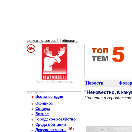
|
сделать стартовой
обновить
На сайте
231
читатель
Новости
Фотор
рубрики
"Неизвестно, в каку
Все за сегодня
Простая и героическая 
Постоянный адрес статьи: http://newsmiass.ru/index.php?news=83854
Официоз
Социум
Бизнес
Городское хозяйство
Среда обитания
16+
Дежурная часть