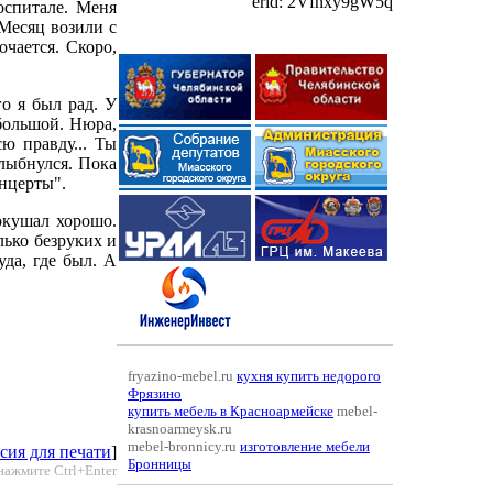
erid: 2Vfnxy9gW5q
оспитале. Меня
 Месяц возили с
очается. Скоро,
го я был рад. У
большой. Нюра,
ю правду... Ты
улыбнулся. Пока
онцерты".
окушал хорошо.
лько безруких и
уда, где был. А
fryazino-mebel.ru
кухня купить недорого
Фрязино
купить мебель в Красноармейске
mebel-
krasnoarmeysk.ru
mebel-bronnicy.ru
изготовление мебели
сия для печати
]
Бронницы
нажмите Ctrl+Enter