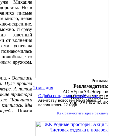
мужа Михаила
доровны. Но в
анятся письма
м много, целая
ще-искренние,
можно. И сразу
чив заветный
ми от волнения
зами успевала
 познакомилась
 полюбила, что
милым дружком.
вна. -
Остались
Реклама
ю. Пуля прошла
Рекламодатель:
Темы дня
унгуре. А потом
АО «УралАЗ-Энерго»
аньше трактора
С Днём рождения, NewsMiass.ru!
ИНН: 7415036215
сал: "Кончится
Агентству новостей NewsMiass.ru
erid: 2VfnxwJkv4R
а кончилась. Мы
исполнилось 22 года
чередь
". Пожил
Как разместить здесь рекламу