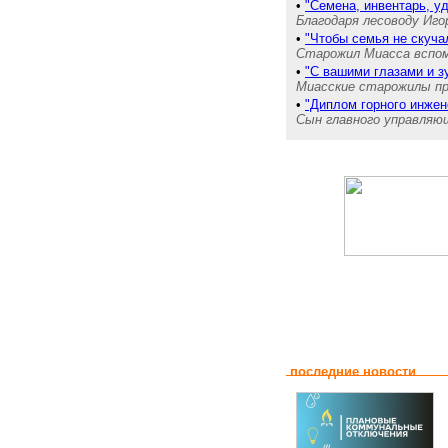
•
"Семена, инвентарь, у
Благодаря лесоводу Иго
•
"Чтобы семья не скуча
Старожил Миасса вспом
•
"С вашими глазами и з
Миасские старожилы пр
•
"Диплом горного инжен
Сын главного управляю
последние новости