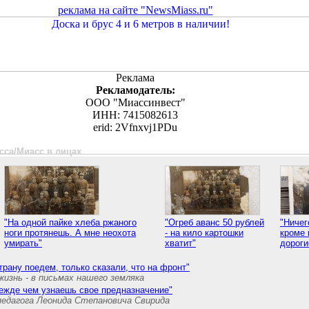
реклама на сайте "NewsMiass.ru"
Реклама
Рекламодатель:
ООО "Миассинвест"
ИНН: 7415082613
erid: 2Vfnxvj1PDu
сса/Миасс в лицах
"На одной пайке хлеба ржаного
"Огреб аванс 50 рублей
"Ничег
ноги протянешь. А мне неохота
- на кило картошки
кроме 
умирать"
хватит"
дороги
трану поедем, только сказали, что на фронт"
жизнь - в письмах нашего земляка
режде чем узнаешь свое предназначение"
педагога Леонида Степановича Свирида