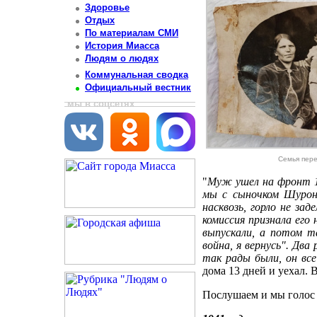
Здоровье
Отдых
По материалам СМИ
История Миасса
Людям о людях
Коммунальная сводка
Официальный вестник
мы в соцсетях
Семья пер
"
Муж ушел на фронт 1
мы с сыночком Шуронь
насквозь, горло не за
комиссия признала ег
выпускали, а потом т
война, я вернусь". Два
так рады были, он все
дома 13 дней и уехал. 
Послушаем и мы голос