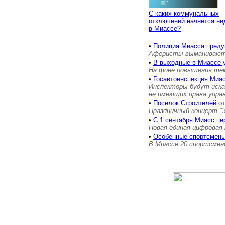
С каких коммунальных
отключений начнётся не
в Миассе?
•
Полиция Миасса преду
Аферисты выманивают к
•
В выходные в Миассе 
На фоне повышения тем
•
Госавтоинспекция Миас
Инспекторы будут иска
не имеющих права упра
•
Посёлок Строителей о
Праздничный концерт "
•
С 1 сентября Миасс пе
Новая единая цифровая 
•
Особенные спортсмены
В Миассе 20 спортсмен