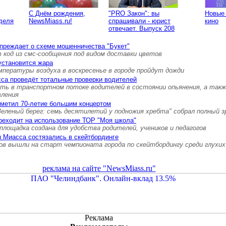
С Днём рождения,
"PRO Закон": вы
Новые 
деля
NewsMiass.ru!
спрашивали - юрист
кино
отвечает. Выпуск 208
преждает о схеме мошенничества "Букет"
од из смс-сообщения под видом доставки цветов
установится жара
пературы воздуха в воскресенье в городе пройдут дожди
са проведёт тотальные проверки водителей
ть в транспортном потоке водителей в состоянии опьянения, а так
вления
тметил 70-летие большим концертом
Зеленый берег: семь десятилетий у подножия хребта" собрал полный 
реходит на использование ТОР "Моя школа"
площадка создана для удобства родителей, учеников и педагогов
 Миасса состязались в скейтбординге
ов вышли на старт чемпионата города по скейтбордингу среди глухих
реклама на сайте "NewsMiass.ru"
Реклама