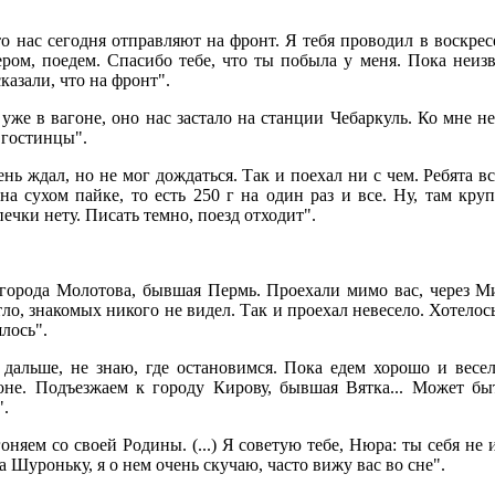
о нас сегодня отправляют на фронт. Я тебя проводил в воскресе
ером, поедем. Спасибо тебе, что ты побыла у меня. Пока неиз
казали, что на фронт".
уже в вагоне, оно нас застало на станции Чебаркуль. Ко мне н
 гостинцы".
ень ждал, но не мог дождаться. Так и поехал ни с чем. Ребята в
 на сухом пайке, то есть 250 г на один раз и все. Ну, там кру
печки нету. Писать темно, поезд отходит".
города Молотова, бывшая Пермь. Проехали мимо вас, через Ми
ло, знакомых никого не видел. Так и проехал невесело. Хотелос
шлось".
 дальше, не знаю, где остановимся. Пока едем хорошо и весе
оне. Подъезжаем к городу Кирову, бывшая Вятка... Может быт
".
няем со своей Родины. (...) Я советую тебе, Нюра: ты себя не 
 Шуроньку, я о нем очень скучаю, часто вижу вас во сне".