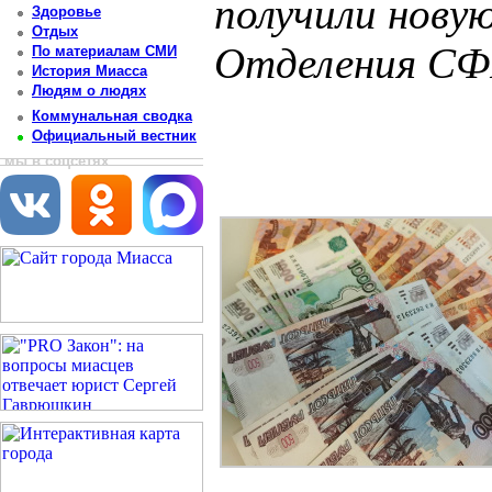
получили нову
Здоровье
Отдых
Отделения СФР
По материалам СМИ
История Миасса
Людям о людях
Постоянный адрес статьи: http://newsmiass.ru/index.php?news=83840
Коммунальная сводка
Официальный вестник
мы в соцсетях