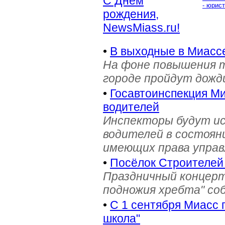
С Днём
- юрист
рождения,
NewsMiass.ru!
•
В выходные в Миасс
На фоне повышения т
городе пройдут дожд
•
Госавтоинспекция Ми
водителей
Инспекторы будут и
водителей в состояни
имеющих права управ
•
Посёлок Строителей
Праздничный концерт
подножия хребта" со
•
С 1 сентября Миасс 
школа"