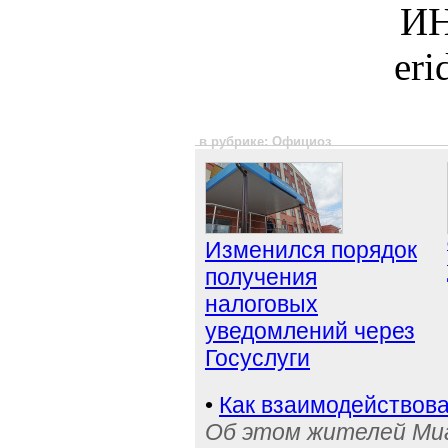
ИН
er
в рубрике: Официоз
Изменился порядок
получения
налоговых
уведомлений через
Госуслуги
•
Как взаимодействова
Об этом жителей Ми