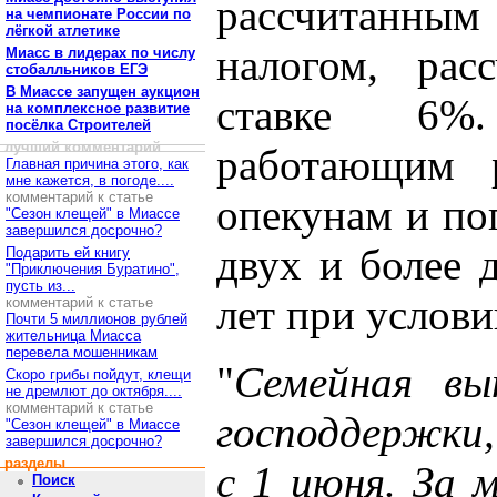
рассчитанным 
на чемпионате России по
лёгкой атлетике
налогом, рас
Миасс в лидерах по числу
стобалльников ЕГЭ
В Миассе запущен аукцион
ставке 6%.
на комплексное развитие
посёлка Строителей
лучший комментарий
работающим р
Главная причина этого, как
мне кажется, в погоде....
комментарий к статье
опекунам и по
"Сезон клещей" в Миассе
завершился досрочно?
двух и более 
Подарить ей книгу
"Приключения Буратино",
пусть из...
лет при услови
комментарий к статье
Почти 5 миллионов рублей
жительница Миасса
перевела мошенникам
"
Семейная вы
Скоро грибы пойдут, клещи
не дремлют до октября....
комментарий к статье
господдержки,
"Сезон клещей" в Миассе
завершился досрочно?
разделы
с 1 июня. За 
Поиск