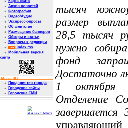
Карта сайта
тысяч южноур
Архив новостей
Фотографии
Видео/Аудио
размер выпла
Экспресс-опросы
Об агентстве
28,5 тысяч р
Размещение баннеров
Обзоры и статьи
Вопросы к редакции
нужно собира
index.rss
Мобильная версия
фонд запраш
сайта
Достаточно л
Miass.BIZ
1 октября 
Предприятия города
Городские сайты
Городские СМИ
Отделение Со
завершается 
управляющи