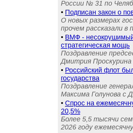
России № 31 по Челя
•
Подписан закон о п
О новых размерах го
прочем рассказали в 
•
ВМФ - несокрушимый 
стратегическая мощь
Поздравление предс
Дмитрия Проскурина 
•
Российский флот бы
государства
Поздравление генера
Максима Голунова с 
•
Спрос на ежемесячн
20,5%
Более 5,5 тысячи се
2026 году ежемесячн