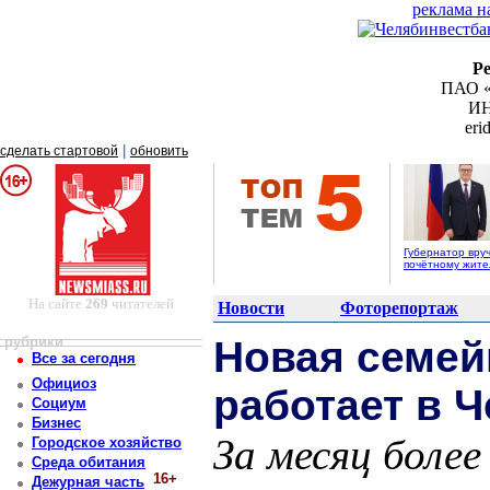
реклама н
Р
ПАО «
ИН
er
|
сделать стартовой
обновить
Губернатор вру
почётному жит
На сайте
269
читателей
Новости
Фоторепортаж
рубрики
Новая семей
Все за сегодня
Официоз
работает в 
Социум
Бизнес
За месяц боле
Городское хозяйство
Среда обитания
16+
Дежурная часть