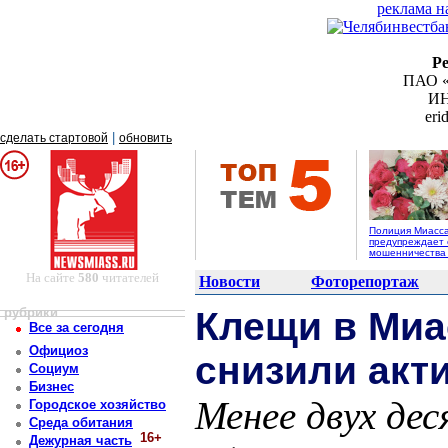
реклама н
Р
ПАО «
ИН
er
|
сделать стартовой
обновить
Полиция Миасс
предупреждает 
мошенничества 
На сайте
580
читателей
Новости
Фоторепортаж
рубрики
Клещи в Миа
Все за сегодня
Официоз
снизили акт
Социум
Бизнес
Менее двух дес
Городское хозяйство
Среда обитания
16+
Дежурная часть