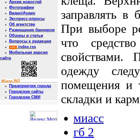
клеща. Верхн
Архив новостей
Фотографии
заправлять в 
Видео/Аудио
Экспресс-опросы
При выборе ре
Об агентстве
Размещение баннеров
Обзоры и статьи
что средство
Вопросы к редакции
index.rss
свойствами. 
Мобильная версия
сайта
одежду след
помещения и 
Miass.BIZ
Предприятия города
Городские сайты
складки и кар
Городские СМИ
миасс
гб 2