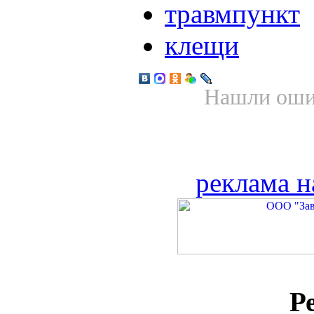
травмпункт
клещи
Нашли ошиб
реклама н
Р