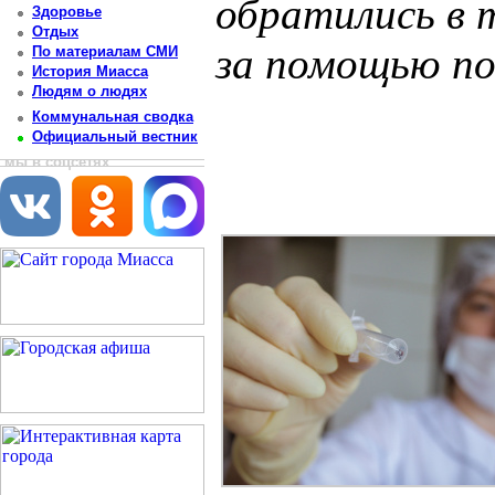
обратились в 
Здоровье
Отдых
за помощью по
По материалам СМИ
История Миасса
Людям о людях
Постоянный адрес статьи: http://newsmiass.ru/index.php?news=83827
Коммунальная сводка
Официальный вестник
мы в соцсетях