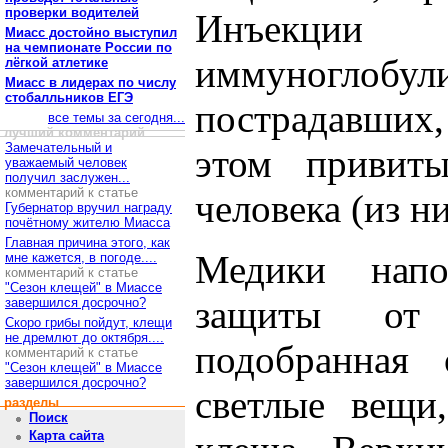
проверки водителей
Инъекции
Миасс достойно выступил
на чемпионате России по
иммуногло
лёгкой атлетике
Миасс в лидерах по числу
стобалльников ЕГЭ
пострадавших, 
все темы за сегодня...
лучший комментарий
Замечательный и
этом привиты
уважаемый человек
получил заслужен...
комментарий к статье
человека (из ни
Губернатор вручил награду
почётному жителю Миасса
Главная причина этого, как
Медики напо
мне кажется, в погоде....
комментарий к статье
"Сезон клещей" в Миассе
защиты от
завершился досрочно?
Скоро грибы пойдут, клещи
не дремлют до октября....
подобранная 
комментарий к статье
"Сезон клещей" в Миассе
завершился досрочно?
светлые вещи
разделы
Поиск
Карта сайта