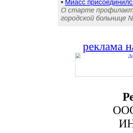
•
Миасс присоединилс
О старте профилакти
городской больнице 
реклама н
Р
ООО
ИН