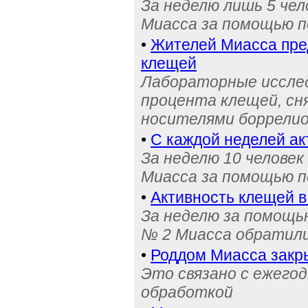
За неделю лишь 5 че
Миасса за помощью п
•
Жителей Миасса пре
клещей
Лабораторные исслед
процента клещей, сн
носителями боррели
•
С каждой неделей ак
За неделю 10 челове
Миасса за помощью п
•
Активность клещей в
За неделю за помощь
№ 2 Миасса обратили
•
Роддом Миасса закр
Это связано с ежего
обработкой