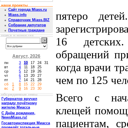
наши проекты
Сайт города Miass.ru
пятеро детей
Miass.info
Справочник Miass.BIZ
зарегистриров
Собрание депутатов
Почетные граждане
поиск в новостях
16 детских
обращений при
Август, 2026
пн
3
10
17
24
31
когда врачи т
вт
4
11
18
25
ср
5
12
19
26
чт
6
13
20
27
чем по 125 чел
пт
7
14
21
28
сб
1
8
15
22
29
вс
2
9
16
23
30
Всего с нач
обсуждаемые темы
Губернатор вручил
награду почётному
клещей помощь
жителю Миасса
С Днём рождения,
NewsMiass.ru!
пациентам, ср
Госавтоинспекция Миасса
проведёт тотальные