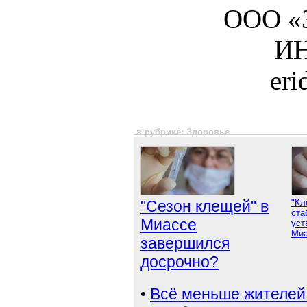
ООО «З
ИН
er
в рубрике: Здоровье
"Сезон клещей" в
"Кл
ста
Миассе
уст
Миа
завершился
досрочно?
•
Всё меньше жителей