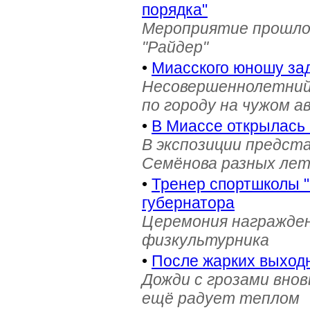
порядка"
Мероприятие прошло 
"Райдер"
•
Миасского юношу зад
Несовершеннолетний
по городу на чужом 
•
В Миассе открылась 
В экспозиции предст
Семёнова разных лет 
•
Тренер спортшколы "
губернатора
Церемония награжден
физкультурника
•
После жарких выход
Дожди с грозами внов
ещё радует теплом