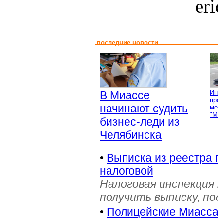
er
последние новости
В Миассе
Ин
пр
начинают судить
ме
"М
бизнес-леди из
Челябинска
•
Выписка из реестра 
налоговой
Налоговая инспекция
получить выписку, п
•
Полицейские Миасса 