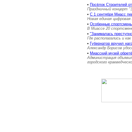
•
Посёлок Строителей о
Праздничный концерт "
•
С 1 сентября Миасс пе
Новая единая цифровая 
•
Особенные спортсмены
В Миассе 20 спортсмен
•
"Занималась преступн
Где располагались и как
•
Губернатор вручил на
Александр Борисов удос
•
Миасский музей обретё
Администрация объявил
городского краеведческ