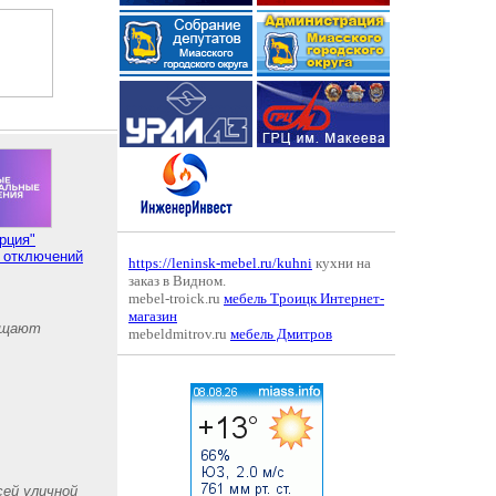
рция"
 отключений
https://leninsk-mebel.ru/kuhni
кухни на
заказ в Видном.
mebel-troick.ru
мебель Троицк Интернет-
магазин
чищают
mebeldmitrov.ru
мебель Дмитров
сей уличной