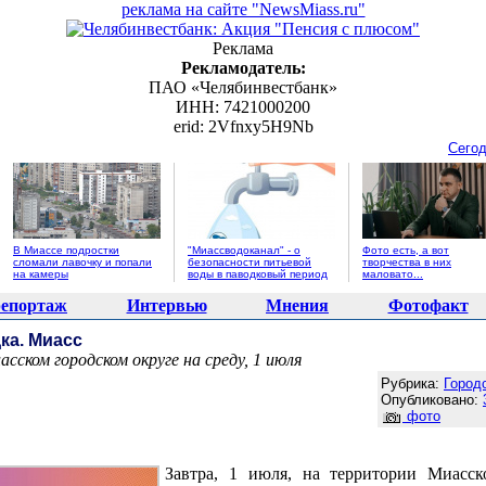
реклама на сайте "NewsMiass.ru"
Реклама
Рекламодатель:
ПАО «Челябинвестбанк»
ИНН: 7421000200
erid: 2Vfnxy5H9Nb
Сегод
В Миассе подростки
"Миассводоканал" - о
Фото есть, а вот
сломали лавочку и попали
безопасности питьевой
творчества в них
на камеры
воды в паводковый период
маловато...
епортаж
Интервью
Мнения
Фотофакт
ка. Миасс
ском городском округе на среду, 1 июля
Агентство новостей "NewsMiass.ru"
Рубрика:
Город
Опубликовано:
фото
Завтра, 1 июля, на территории Миасск