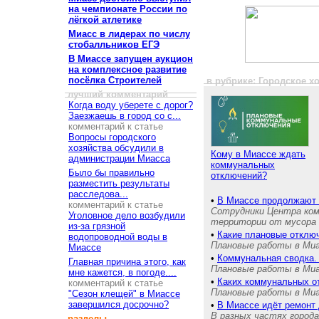
на чемпионате России по
лёгкой атлетике
Миасс в лидерах по числу
стобалльников ЕГЭ
В Миассе запущен аукцион
на комплексное развитие
посёлка Строителей
в рубрике: Городское х
лучший комментарий
Когда воду уберете с дорог?
Заезжаешь в город со с...
комментарий к статье
Вопросы городского
хозяйства обсудили в
Кому в Миассе ждать
администрации Миасса
коммунальных
Было бы правильно
отключений?
разместить результаты
расследова...
•
В Миассе продолжают 
комментарий к статье
Сотрудники Центра ком
Уголовное дело возбудили
территории от мусора
из-за грязной
•
Какие плановые отклю
водопроводной воды в
Плановые работы в Миас
Миассе
•
Коммунальная сводка.
Главная причина этого, как
Плановые работы в Миас
мне кажется, в погоде....
•
Каких коммунальных о
комментарий к статье
Плановые работы в Миас
"Сезон клещей" в Миассе
завершился досрочно?
•
В Миассе идёт ремонт 
В разных частях город
разделы