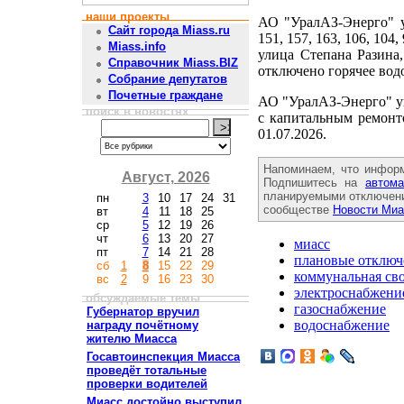
наши проекты
АО "УралАЗ-Энерго" у
Сайт города Miass.ru
151, 157, 163, 106, 104,
Miass.info
улица Степана Разина,
Справочник Miass.BIZ
отключено горячее водо
Собрание депутатов
Почетные граждане
АО "УралАЗ-Энерго" ув
поиск в новостях
с капитальным ремонто
01.07.2026.
Напоминаем, что инфор
Август, 2026
Подпишитесь на
автома
планируемыми отключени
пн
3
10
17
24
31
сообществе
Новости Миа
вт
4
11
18
25
ср
5
12
19
26
чт
6
13
20
27
миасс
пт
7
14
21
28
плановые отключ
сб
1
8
15
22
29
коммунальная св
вс
2
9
16
23
30
электроснабжени
обсуждаемые темы
газоснабжение
Губернатор вручил
водоснабжение
награду почётному
жителю Миасса
Госавтоинспекция Миасса
проведёт тотальные
проверки водителей
Миасс достойно выступил