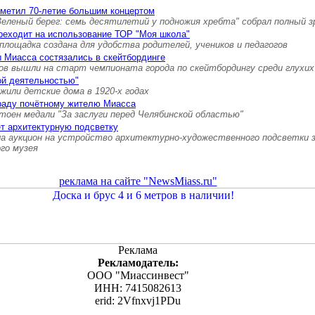
тметил 70-летие большим концертом
Зеленый берег: семь десятилетий у подножия хребта" собрал полный 
реходит на использование ТОР "Моя школа"
площадка создана для удобства родителей, учеников и педагогов
 Миасса состязались в скейтбординге
ов вышли на старт чемпионата города по скейтбордингу среди глухих
ой деятельностью"
 жили детские дома в 1920-х годах
граду почётному жителю Миасса
тоен медали "За заслуги перед Челябинской областью"
т архитектурную подсветку
а аукцион на устройство архитектурно-художественного подсветки 
ого музея
реклама на сайте "NewsMiass.ru"
Реклама
Рекламодатель:
ООО "Миассинвест"
ИНН: 7415082613
erid: 2Vfnxvj1PDu