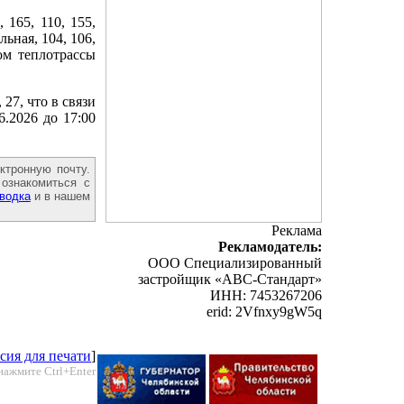
165, 110, 155,
ольная, 104, 106,
ом теплотрассы
27, что в связи
.2026 до 17:00
ктронную почту.
ознакомиться с
водка
и в нашем
Реклама
Рекламодатель:
ООО Специализированный
застройщик «АВС-Стандарт»
ИНН: 7453267206
erid: 2Vfnxy9gW5q
сия для печати
]
нажмите Ctrl+Enter