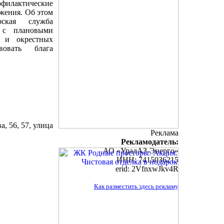
филактические
бжения. Об этом
рская служба
 с плановыми
 и окрестных
вовать блага
а, 56, 57, улица
Реклама
Рекламодатель:
АО «УралАЗ-Энерго»
ИНН: 7415036215
erid: 2VfnxwJkv4R
Как разместить здесь рекламу