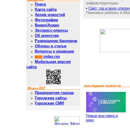
инфраструктуры
Поиск
•
Свет, газ и воду откл
Карта сайта
Плановые работы в Миас
Архив новостей
Фотографии
Видео/Аудио
Экспресс-опросы
Об агентстве
Размещение баннеров
Обзоры и статьи
Вопросы к редакции
index.rss
Мобильная версия
сайта
последние новости
Miass.BIZ
Предприятия города
Городские сайты
Городские СМИ
Новые выставки и
кино