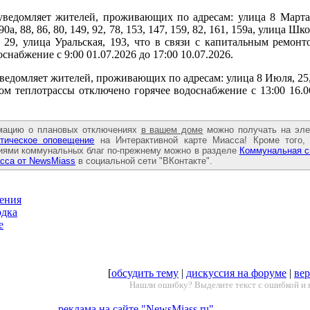
ведомляет жителей, проживающих по адресам: улица 8 Марта, 
 90а, 88, 86, 80, 149, 92, 78, 153, 147, 159, 82, 161, 159а, улица Шк
 29, улица Уральская, 193, что в связи с капитальным ремонт
снабжение с 9:00 01.07.2026 до 17:00 10.07.2026.
едомляет жителей, проживающих по адресам: улица 8 Июля, 25, 
м теплотрассы отключено горячее водоснабжение с 13:00 16.06
мацию о плановых отключениях
в вашем доме
можно получать на эле
тическое оповещение
на Интерактивной карте Миасса! Кроме того, 
ями коммунальных благ по-прежнему можно в разделе
Коммунальная с
сса от NewsMiass
в социальной сети "ВКонтакте".
ения
одка
е
[
обсудить тему
|
дискуссия на форуме
|
вер
Нашли ошибку? Выделите текст с ошибкой и 
реклама на сайте "NewsMiass.ru"