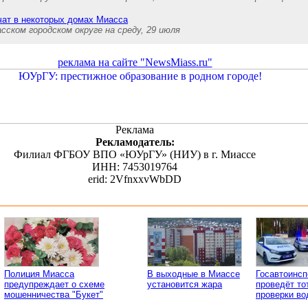
ючат в некоторых домах Миасса
ском городском округе на среду, 29 июля
реклама на сайте "NewsMiass.ru"
Реклама
Рекламодатель:
Филиал ФГБОУ ВПО «ЮУрГУ» (НИУ) в г. Миассе
ИНН: 7453019764
erid: 2VfnxxvWbDD
Полиция Миасса
В выходные в Миассе
Госавтоинс
предупреждает о схеме
установится жара
проведёт то
мошенничества "Букет"
проверки во