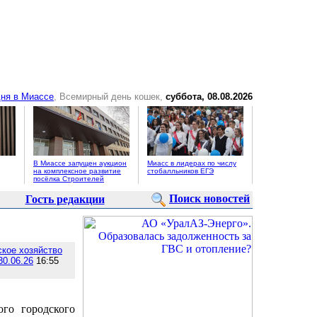
ня в Миассе
, Всемирный день кошек,
суббота, 08.08.2026
В Миассе запущен аукцион
Миасс в лидерах по числу
на комплексное развитие
стобалльников ЕГЭ
посёлка Строителей
Поиск новостей
Гость редакции
ское хозяйство
30.06.26
16:55
ого городского