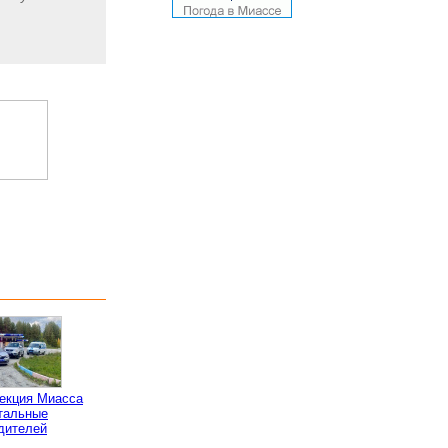
пекция Миасса
тальные
дителей