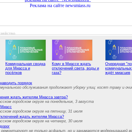
озяйство
Коммунальная сводка
Кому в Миассе ждать
Очередная "по
для Миасса и
отключений света, воды и
коммунальных
посёлков
газа?
ждёт миасцев
наводить порядок
мунального обслуживания продолжают уборку улиц: косят траву и о
чения ждать жителям Миасса завтра?
ском городском округе на понедельник, 3 августа
 Миасс
ском городском округе на пятницу, 31 июля
тключений ждать жителям Миасса?
ском городском округе на четверг, 30 июля
дорог
а ремонтируют не только асфальт, но и занимаются модернизацией в