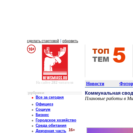
|
сделать стартовой
обновить
На сайте
282
читателя
Новости
Фотор
рубрики
Коммунальная свод
Все за сегодня
Плановые работы в Миас
Постоянный адрес статьи: http://newsmiass.ru/index.php?news=83823
Официоз
Социум
Бизнес
Городское хозяйство
Среда обитания
16+
Дежурная часть