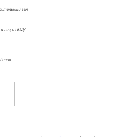
зрительный зал
 и лиц с ПОДА
здания