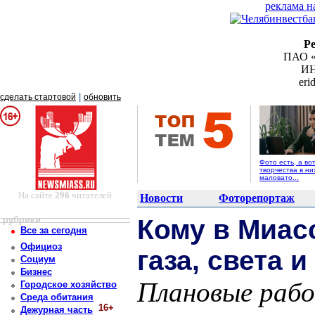
реклама н
Р
ПАО «
ИН
er
|
сделать стартовой
обновить
Фото есть, а во
творчества в ни
маловато...
На сайте
296
читателей
Новости
Фоторепортаж
рубрики
Кому в Миас
Все за сегодня
Официоз
газа, света 
Социум
Бизнес
Плановые рабо
Городское хозяйство
Среда обитания
16+
Дежурная часть