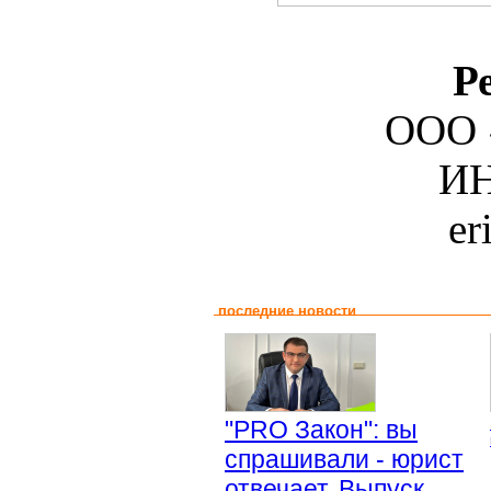
Р
ООО 
ИН
er
последние новости
"PRO Закон": вы
спрашивали - юрист
отвечает. Выпуск