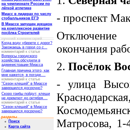
1.
Северная ча
на чемпионате России по
лёгкой атлетике
Миасс в лидерах по числу
- проспект Мак
стобалльников ЕГЭ
В Миассе запущен аукцион
на комплексное развитие
Отключение
посёлка Строителей
лучший комментарий
Когда воду уберете с дорог?
окончания рабо
Заезжаешь в город со с...
комментарий к статье
Вопросы городского
хозяйства обсудили в
2.
Посёлок Во
администрации Миасса
Главная причина этого, как
мне кажется, в погоде....
комментарий к статье
- улица Высок
"Сезон клещей" в Миассе
завершился досрочно?
Краснодарская
Скоро грибы пойдут, клещи
не дремлют до октября....
комментарий к статье
Космодемьянс
"Сезон клещей" в Миассе
завершился досрочно?
разделы
Матросова, 1-4
Поиск
Карта сайта