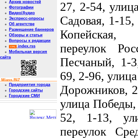
Архив новостей
27, 2-54, улиц
Фотографии
Видео/Аудио
Садовая, 1-15,
Экспресс-опросы
Об агентстве
Размещение баннеров
Копейская,
Обзоры и статьи
Вопросы к редакции
переулок Рос
index.rss
Мобильная версия
сайта
Песчаный, 1-3
69, 2-96, улица
Miass.BIZ
Предприятия города
Дорожников, 2а,
Городские сайты
Городские СМИ
улица Победы, 
52, 1-13, ул
переулок Сред