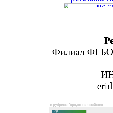
Р
Филиал ФГБО
ИН
eri
в рубрике: Городское хозяйство