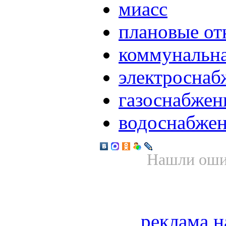
миасс
плановые о
коммунальна
электроснаб
газоснабжен
водоснабже
Нашли ошиб
реклама н