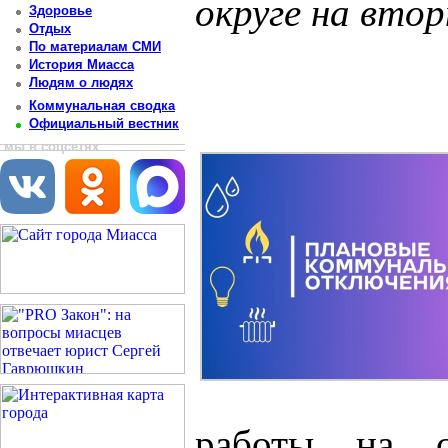
округе на втор
Здоровье
Отдых
Постоянный адрес статьи: http://newsmiass.ru/index.php?news=83811
По материалам СМИ
История Миасса
Людям о людях
Коммунальная сводка
Официальный вестник
мы в соцсетях
работы на с