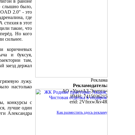
лигон в районе
о слышно было,
OAD 2.0" - это
адреналина, где
А стихия в этот
дили такие, что
перёд. Но кого
ли сильнее.
ми коричневых
ыча и буксуя,
аектории там,
ый заезд держал
Реклама
грязевую лужу.
Рекламодатель:
было настолько
АО «УралАЗ-Энерго»
ИНН: 7415036215
erid: 2VfnxwJkv4R
ры, конкурсы с
тся, лучше один
Как разместить здесь рекламу
еги Александра