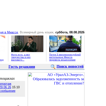
ня в Миассе
, Всемирный день кошек,
суббота, 08.08.2026
Фото есть, а вот
Почти 5 миллионов рублей
творчества в них
жительница Миасса
иод
маловато...
перевела мошенникам
Поиск новостей
Гость редакции
отоциклах
епортаж
29.06.26
15:10
 сообщение