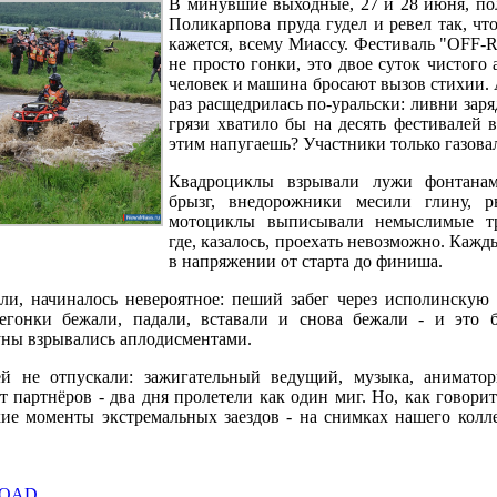
В минувшие выходные, 27 и 28 июня, по
Поликарпова пруда гудел и ревел так, чт
кажется, всему Миассу. Фестиваль "OFF-R
не просто гонки, это двое суток чистого 
человек и машина бросают вызов стихии. 
раз расщедрилась по-уральски: ливни заря
грязи хватило бы на десять фестивалей в
этим напугаешь? Участники только газова
Квадроциклы взрывали лужи фонтана
брызг, внедорожники месили глину, р
мотоциклы выписывали немыслимые тр
где, казалось, проехать невозможно. Кажд
в напряжении от старта до финиша.
ли, начиналось невероятное: пеший забег через исполинскую 
егонки бежали, падали, вставали и снова бежали - и это 
буны взрывались аплодисментами.
ей не отпускали: зажигательный ведущий, музыка, анимато
 партнёров - два дня пролетели как один миг. Но, как говори
кие моменты экстремальных заездов - на снимках нашего колл
ROAD