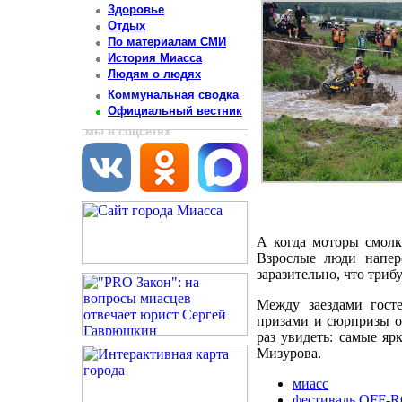
Здоровье
Отдых
По материалам СМИ
История Миасса
Людям о людях
Коммунальная сводка
Официальный вестник
мы в соцсетях
А когда моторы смолк
Взрослые люди напер
заразительно, что три
Между заездами гост
призами и сюрпризы от
раз увидеть: самые яр
Мизурова.
миасс
фестиваль OFF-