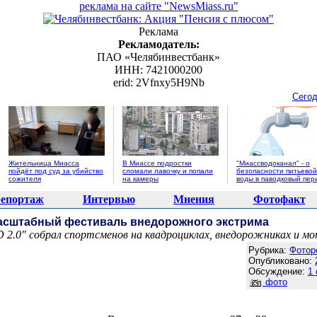
реклама на сайте "NewsMiass.ru"
Реклама
Рекламодатель:
ПАО «Челябинвестбанк»
ИНН: 7421000200
erid: 2Vfnxy5H9Nb
Сегод
Жительница Миасса
В Миассе подростки
"Миассводоканал" - о
пойдёт под суд за убийство
сломали лавочку и попали
безопасности питьевой
сожителя
на камеры
воды в паводковый пер
епортаж
Интервью
Мнения
Фотофакт
асштабный фестиваль внедорожного экстрима
2.0" собрал спортсменов на квадроциклах, внедорожниках и м
Агентство новостей "NewsMiass.ru"
Рубрика:
Фотор
Опубликовано:
Обсуждение:
1
фото