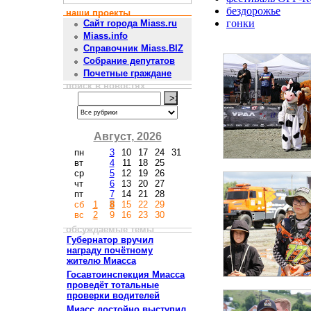
бездорожье
наши проекты
гонки
Сайт города Miass.ru
Miass.info
Справочник Miass.BIZ
Собрание депутатов
Почетные граждане
поиск в новостях
Август, 2026
пн
3
10
17
24
31
вт
4
11
18
25
ср
5
12
19
26
чт
6
13
20
27
пт
7
14
21
28
сб
1
8
15
22
29
вс
2
9
16
23
30
обсуждаемые темы
Губернатор вручил
награду почётному
жителю Миасса
Госавтоинспекция Миасса
проведёт тотальные
проверки водителей
Миасс достойно выступил