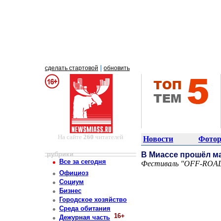
|
сделать стартовой
обновить
На сайте
260
читателей
Новости
Фотор
рубрики
В Миассе прошёл м
Все за сегодня
Фестиваль "OFF-ROAD 
Постоянный адрес статьи: http://newsmiass.ru/index.php?news=83809
Официоз
Социум
Бизнес
Городское хозяйство
Среда обитания
16+
Дежурная часть