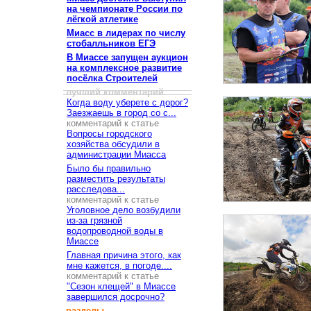
на чемпионате России по
лёгкой атлетике
Миасс в лидерах по числу
стобалльников ЕГЭ
В Миассе запущен аукцион
на комплексное развитие
посёлка Строителей
лучший комментарий
Когда воду уберете с дорог?
Заезжаешь в город со с...
комментарий к статье
Вопросы городского
хозяйства обсудили в
администрации Миасса
Было бы правильно
разместить результаты
расследова...
комментарий к статье
Уголовное дело возбудили
из-за грязной
водопроводной воды в
Миассе
Главная причина этого, как
мне кажется, в погоде....
комментарий к статье
"Сезон клещей" в Миассе
завершился досрочно?
разделы