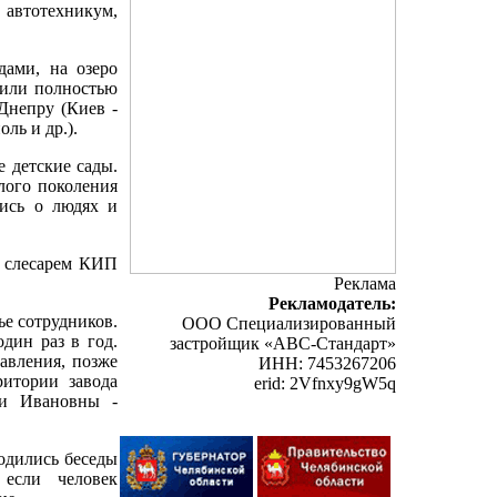
 автотехникум,
дами, на озеро
 или полностью
Днепру (Киев -
ль и др.).
 детские сады.
лого поколения
лись о людях и
д слесарем КИП
Реклама
Рекламодатель:
ье сотрудников.
ООО Специализированный
дин раз в год.
застройщик «АВС-Стандарт»
авления, позже
ИНН: 7453267206
ритории завода
erid: 2Vfnxy9gW5q
ги Ивановны -
одились беседы
 если человек