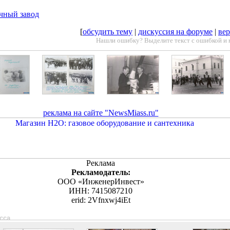
чный завод
[
обсудить тему
|
дискуссия на форуме
|
вер
Нашли ошибку? Выделите текст с ошибкой и 
реклама на сайте "NewsMiass.ru"
Реклама
Рекламодатель:
ООО «ИнженерИнвест»
ИНН: 7415087210
erid: 2Vfnxwj4iEt
асса