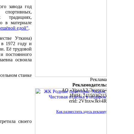
го завода год
портивных,
х традициях,
о в материале
дешёвой едой"
.
естве Уткина)
в 1972 году и
и. Её трудовой
 и постоянного
лаевна освоила
усельном станке
Реклама
Рекламодатель:
АО «УралАЗ-Энерго»
ИНН: 7415036215
erid: 2VfnxwJkv4R
Как разместить здесь рекламу
третила своего