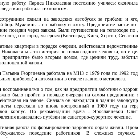
ную работу, Лариса Николаевна постоянно училась: окончила
ледствии работала технологом.
сотрудники ездили на заводских автобусах за грибами и яго
ий бор. Мужчины - на рыбалку и охоту. Предприятие частично
кие поездки через завком. Были путешествия на теплоходе по 
е поезда по городам-героям (Волгоград, Киев, Херсон, Севастопо
атные квартиры в порядке очереди, действовали ведомственные
иколаевны - это история не только одного человека, но и це
х предприятие было вторым домом, где ценили труд, заботи
 полноценной жизни.
 Татьяна Георгиевна работала на МНЗ с 1979 года по 1992 го
ьных приборов) и автоматики в отделе главного метролога.
 воспоминаниями о том, как на предприятии заботили о здоров
жно было пройти в порядке очереди на самом предприятии о
йствовал на заводе. Сначала он находился в здании заводоупр
инеты переехали во вновь построенный в 1980 году на тер
овой корпус. По рекомендации врача - Ярославцевой Оль
овления выдавались путёвки на санаторно-курортное лечение.
ктивная работа по формированию здорового образа жизни. Пров
обсуждалось поведение работников. В сложных случаях,