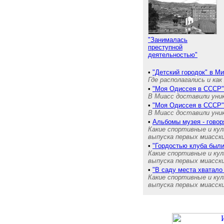
"Занималась
преступной
деятельностью"
•
"Детский городок" в М
Где располагались и как
•
"Моя Одиссея в СССР"
В Миасс доставили уник
•
"Моя Одиссея в СССР"
В Миасс доставили уник
•
Альбомы музея - гово
Какие спортивные и кул
выпуска первых миасски
•
"Гордостью клуба были
Какие спортивные и кул
выпуска первых миасски
•
"В саду места хватало
Какие спортивные и кул
выпуска первых миасски