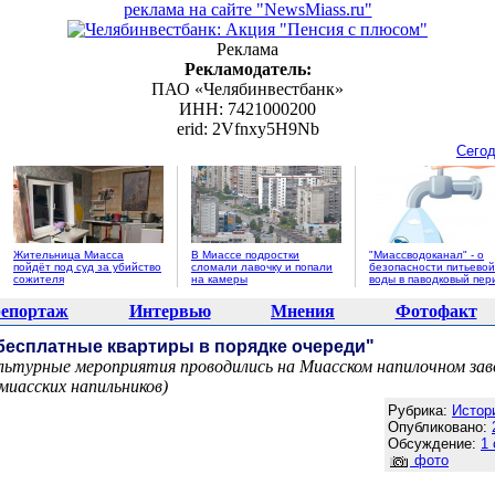
реклама на сайте "NewsMiass.ru"
Реклама
Рекламодатель:
ПАО «Челябинвестбанк»
ИНН: 7421000200
erid: 2Vfnxy5H9Nb
Сегод
Жительница Миасса
В Миассе подростки
"Миассводоканал" - о
пойдёт под суд за убийство
сломали лавочку и попали
безопасности питьевой
сожителя
на камеры
воды в паводковый пер
епортаж
Интервью
Мнения
Фотофакт
бесплатные квартиры в порядке очереди"
льтурные мероприятия проводились на Миасском напилочном заво
миасских напильников)
Агентство новостей "NewsMiass.ru"
Рубрика:
Истор
Опубликовано:
Обсуждение:
1
фото