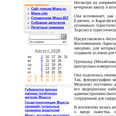
Несмотря на напряжён
наши проекты
вечернюю школу и впос
Сайт города Miass.ru
Miass.info
Она вспоминает, как 
Справочник Miass.BIZ
Еланчик, в Карагайск
Собрание депутатов
оплачивало туристичес
Почетные граждане
Херсон) и туристически
поиск в новостях
Предоставлялись беспл
Воспоминания Ларисы Н
заводчан, для которы
Август, 2026
создавали условия для
пн
3
10
17
24
31
вт
4
11
18
25
Грунвальд (Михайлова)
ср
5
12
19
26
(контрольно-измерител
чт
6
13
20
27
пт
7
14
21
28
Она поделилась своими
сб
1
8
15
22
29
Так, флюорографию мо
вс
2
9
16
23
30
Медпункт постоянно де
обсуждаемые темы
все медицинские каб
Губернатор вручил
награду почётному
административно-быт
жителю Миасса
сотрудникам для оздор
Госавтоинспекция Миасса
проведёт тотальные
В коллективе велась а
проверки водителей
о вреде пьянства, 
Миасс достойно выступил