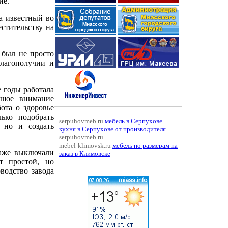
ие.
а известный во
стительству на
 был не просто
благополучии и
 годы работала
ьшое внимание
ота о здоровье
ько подобрать
serpuhovmeb.ru
мебель в Серпухове
 но и создать
кухня в Серпухове от производителя
serpuhovmeb.ru
mebel-klimovsk.ru
мебель по размерам на
даже выключали
заказ в Климовске
т простой, но
водство завода