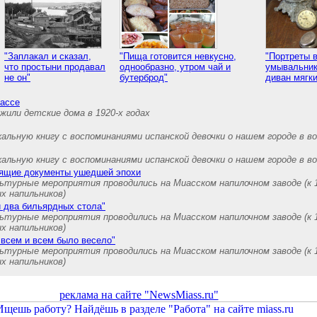
"Заплакал и сказал,
"Пища готовится невкусно,
"Портреты 
что простыни продавал
однообразно, утром чай и
умывальник
не он"
бутерброд"
диван мягк
иассе
 жили детские дома в 1920-х годах
альную книгу с воспоминаниями испанской девочки о нашем городе в в
альную книгу с воспоминаниями испанской девочки о нашем городе в в
рящие документы ушедшей эпохи
ьтурные мероприятия проводились на Миасском напилочном заводе (к 
х напильников)
 два бильярдных стола"
ьтурные мероприятия проводились на Миасском напилочном заводе (к 
х напильников)
 всем и всем было весело"
ьтурные мероприятия проводились на Миасском напилочном заводе (к 
х напильников)
реклама на сайте "NewsMiass.ru"