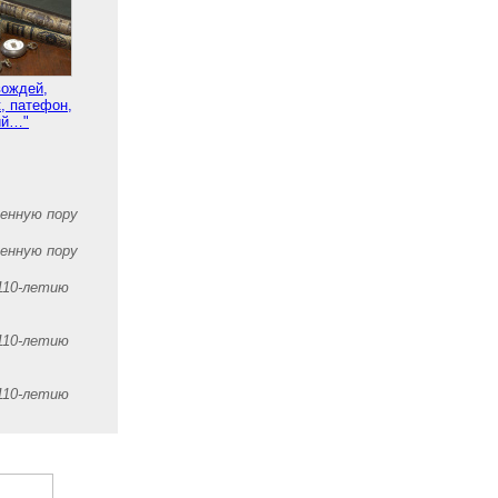
вождей,
, патефон,
ий…"
оенную пору
оенную пору
110-летию
110-летию
110-летию