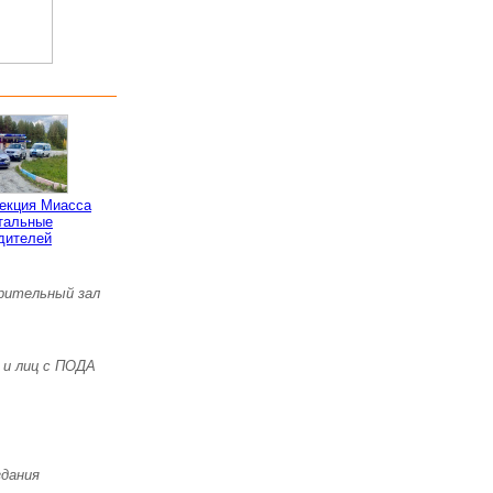
пекция Миасса
тальные
дителей
зрительный зал
 и лиц с ПОДА
здания