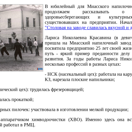
В юбилейный для Миасского напилочно
продолжаем рассказывать о с
здоровьесберегающих и культурны
существовавших на предприятии. Начал
"Столовая на заводе славилась вкусной и 
Лариса Николаевна Красавина (в девич
пришла на Миасский напилочный завод 
посвятила предприятию 25 лет своей жизн
путь - яркий пример преданности делу
развития. За годы работы Лариса Нико
несколько профессий в разных цехах:
- НСК (насекальный цех): работала на кар
КЗ, нарезала плоские напильники;
ический цех): трудилась фрезеровщицей;
алась прокаткой;
рных пилочек: участвовала в изготовлении мелкой продукции;
а аппаратчиком химводоочистки (ХВО). Именно здесь она вс
й работал в РМЦ.