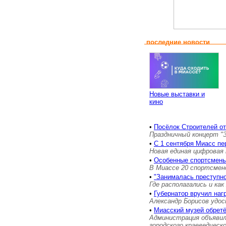
последние новости
Новые выставки и
кино
•
Посёлок Строителей о
Праздничный концерт "
•
С 1 сентября Миасс пе
Новая единая цифровая 
•
Особенные спортсмены
В Миассе 20 спортсмен
•
"Занималась преступн
Где располагались и как
•
Губернатор вручил на
Александр Борисов удос
•
Миасский музей обретё
Администрация объявил
городского краеведческ