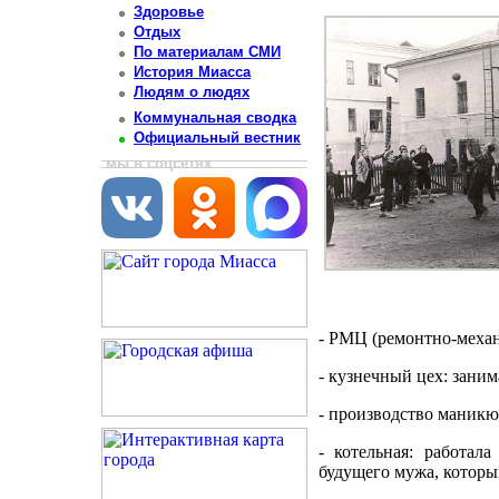
Здоровье
Отдых
По материалам СМИ
История Миасса
Людям о людях
Коммунальная сводка
Официальный вестник
мы в соцсетях
- РМЦ (ремонтно-механ
- кузнечный цех: заним
- производство маникю
- котельная: работал
будущего мужа, которы