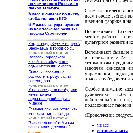
систематически злоупо
на чемпионате России по
лёгкой атлетике
Стоматологическая по
Миасс в лидерах по числу
всём городе зубной в
стобалльников ЕГЭ
швейной фабрике и на
В Миассе запущен аукцион
на комплексное развитие
Воспоминания Татьяны
посёлка Строителей
местом работы, а нас
лучший комментарий
культурном развитии к
Когда воду уберете с дорог?
Заезжаешь в город со с...
Вспоминают бывшие со
комментарий к статье
Вопросы городского
в поликлинике № 1 
хозяйства обсудили в
сотрудникам предприят
администрации Миасса
заводчан снискали е
Было бы правильно
упражнения, подходя
разместить результаты
атмосферу бодрости и 
расследова...
комментарий к статье
Особое внимание удел
Уголовное дело возбудили
рубильники, чтобы ш
из-за грязной
водопроводной воды в
действенный шаг подч
Миассе
поддерживает такие и
Главная причина этого, как
мне кажется, в погоде....
(Продолжение следует..
комментарий к статье
"Сезон клещей" в Миассе
миасс
завершился досрочно?
история миасса
разделы