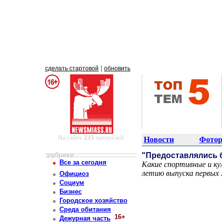
|
сделать стартовой
обновить
На сайте
235
читателей
Новости
Фотор
рубрики
"Предоставлялись 
Все за сегодня
Какие спортивные и ку
летию выпуска первых 
Официоз
Постоянный адрес статьи: http://newsmiass.ru/index.php?news=83808
Социум
Бизнес
Городское хозяйство
Среда обитания
16+
Дежурная часть