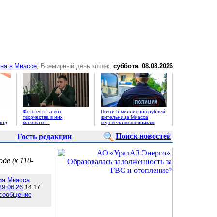
ня в Миассе
, Всемирный день кошек,
суббота, 08.08.2026
Фото есть, а вот
Почти 5 миллионов рублей
творчества в них
жительница Миасса
иод
маловато...
перевела мошенникам
Поиск новостей
Гость редакции
де (к 110-
ия Миасса
29.06.26
14:17
 сообщение