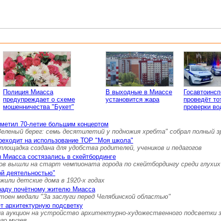
Полиция Миасса
В выходные в Миассе
Госавтоинс
предупреждает о схеме
установится жара
проведёт то
мошенничества "Букет"
проверки во
тметил 70-летие большим концертом
Зеленый берег: семь десятилетий у подножия хребта" собрал полный 
реходит на использование ТОР "Моя школа"
площадка создана для удобства родителей, учеников и педагогов
 Миасса состязались в скейтбординге
ов вышли на старт чемпионата города по скейтбордингу среди глухих
ой деятельностью"
 жили детские дома в 1920-х годах
граду почётному жителю Миасса
тоен медали "За заслуги перед Челябинской областью"
т архитектурную подсветку
а аукцион на устройство архитектурно-художественного подсветки 
ого музея