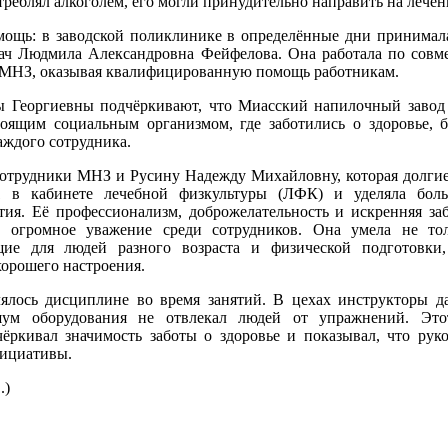
треблял алкоголем, его могли принудительно направить на лечен
мощь: в заводской поликлинике в определённые дни принимал
рач Людмила Александровна Фейфелова. Она работала по совме
 МНЗ, оказывая квалифицированную помощь работникам.
 Георгиевны подчёркивают, что Миасский напилочный завод
тоящим социальным организмом, где заботились о здоровье, 
аждого сотрудника.
трудники МНЗ и Русину Надежду Михайловну, которая долгие
в кабинете лечебной физкультуры (ЛФК) и уделяла бол
ия. Её профессионализм, доброжелательность и искренняя заб
й огромное уважение среди сотрудников. Она умела не тол
щие для людей разного возраста и физической подготовки,
хорошего настроения.
ялось дисциплине во время занятий. В цехах инструкторы 
ум оборудования не отвлекал людей от упражнений. Это
ёркивал значимость заботы о здоровье и показывал, что руко
нициативы.
.)