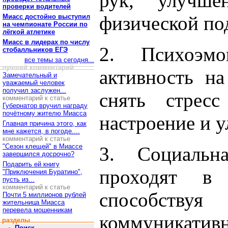
рук, улучш
проверки водителей
физической по
Миасс достойно выступил
на чемпионате России по
лёгкой атлетике
Миасс в лидерах по числу
2. Психоэмо
стобалльников ЕГЭ
все темы за сегодня...
лучший комментарий
активность на
Замечательный и
уважаемый человек
получил заслужен...
снять стресс
комментарий к статье
Губернатор вручил награду
почётному жителю Миасса
настроение и у
Главная причина этого, как
мне кажется, в погоде....
комментарий к статье
"Сезон клещей" в Миассе
3. Социальн
завершился досрочно?
Подарить ей книгу
проходят в к
"Приключения Буратино",
пусть из...
комментарий к статье
способст
Почти 5 миллионов рублей
жительница Миасса
перевела мошенникам
коммуникативн
разделы
Поиск