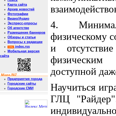
Карта сайта
взаимодействов
Архив новостей
Фотографии
Видео/Аудио
4. Минима
Экспресс-опросы
Об агентстве
Размещение баннеров
физическому с
Обзоры и статьи
Вопросы к редакции
и отсутстви
index.rss
Мобильная версия
сайта
физическим
доступной даж
Miass.BIZ
Предприятия города
Научиться игр
Городские сайты
Городские СМИ
ГЛЦ "Райдер"
индивидуаль