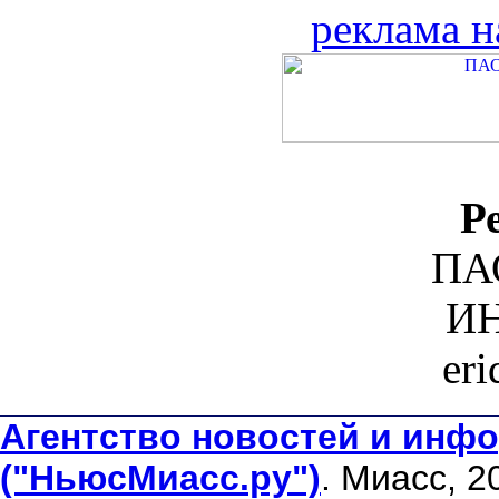
реклама н
Р
ПА
ИН
er
Агентство новостей и инфо
("НьюсМиасс.ру")
. Миасс, 2