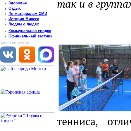
так и в группа
Здоровье
Отдых
Постоянный адрес статьи: http://newsmiass.ru/index.php?news=83807
По материалам СМИ
История Миасса
Людям о людях
Коммунальная сводка
Официальный вестник
мы в соцсетях
тенниса, отл