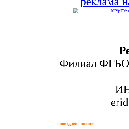
реклама н
Р
Филиал ФГБО
ИН
eri
последние новости