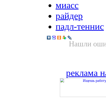
миасс
райдер
падл-теннис
Нашли ошиб
реклама н