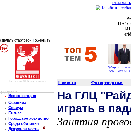
реклама н
Р
ПАО «
ИН
er
|
сделать стартовой
обновить
Губернатор вру
почётному жит
На сайте
416
читателей
Новости
Фоторепортаж
рубрики
На ГЛЦ "Рай
Все за сегодня
Официоз
играть в пад
Социум
Бизнес
Занятия прово
Городское хозяйство
Среда обитания
16+
Дежурная часть