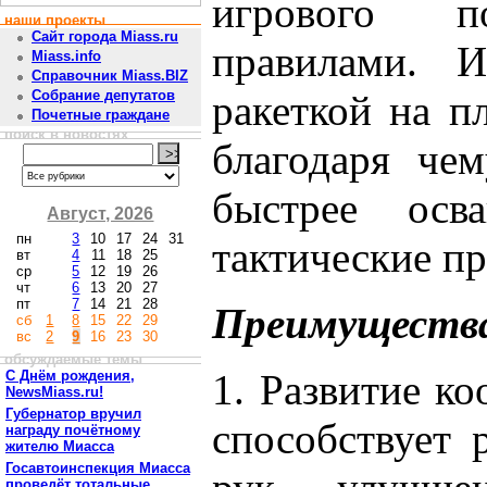
игрового 
наши проекты
Сайт города Miass.ru
правилами. И
Miass.info
Справочник Miass.BIZ
ракеткой на п
Собрание депутатов
Почетные граждане
поиск в новостях
благодаря че
быстрее осв
Август, 2026
пн
3
10
17
24
31
тактические п
вт
4
11
18
25
ср
5
12
19
26
чт
6
13
20
27
пт
7
14
21
28
Преимущества
сб
1
8
15
22
29
вс
2
9
16
23
30
обсуждаемые темы
1. Развитие к
С Днём рождения,
NewsMiass.ru!
Губернатор вручил
способствует 
награду почётному
жителю Миасса
Госавтоинспекция Миасса
проведёт тотальные