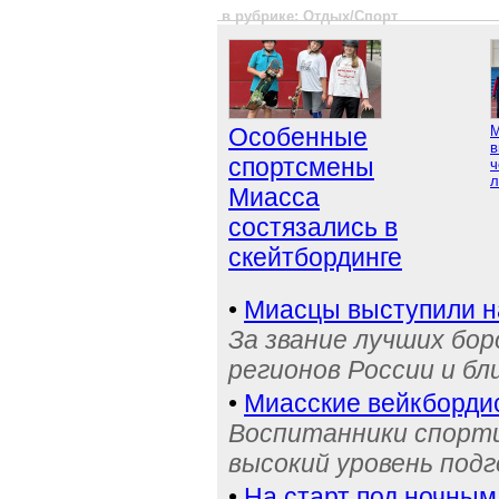
в рубрике: Отдых/Спорт
Особенные
М
в
спортсмены
ч
л
Миасса
состязались в
скейтбординге
•
Миасцы выступили н
За звание лучших бор
регионов России и бл
•
Миасские вейкбордис
Воспитанники спорти
высокий уровень под
•
На старт под ночным