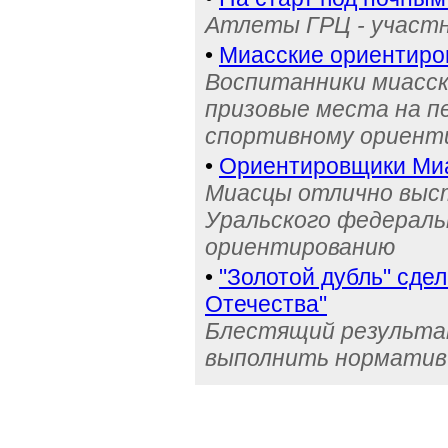
Атлеты ГРЦ - участн
•
Миасские ориентиро
Воспитанники миасск
призовые места на п
спортивному ориент
•
Ориентировщики Миа
Миасцы отлично выст
Уральского федераль
ориентированию
•
"Золотой дубль" сде
Отечества"
Блестящий результа
выполнить норматив