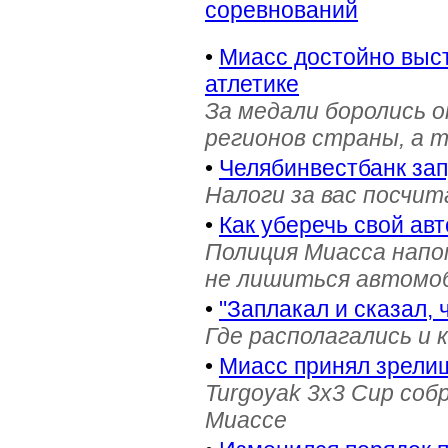
соревнований
•
Миасс достойно выст
атлетике
За медали боролись 
регионов страны, а 
•
Челябинвестбанк за
Налоги за вас посчи
•
Как уберечь свой ав
Полиция Миасса напо
не лишиться автомоб
•
"Заплакал и сказал, 
Где располагались и 
•
Миасс принял зрели
Turgoyak 3x3 Cup соб
Миассе