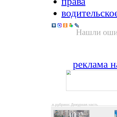
права
водительско
Нашли ошиб
реклама н
в рубрике: Дежурная часть