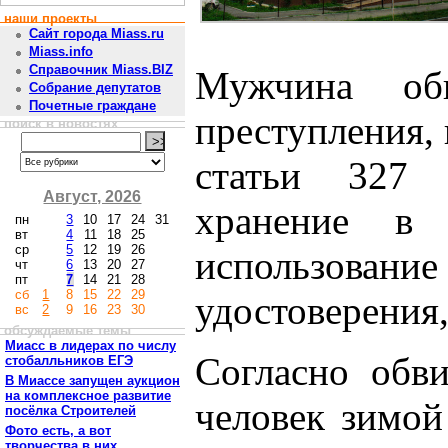
наши проекты
Сайт города Miass.ru
Miass.info
Справочник Miass.BIZ
Мужчина об
Собрание депутатов
Почетные граждане
преступления,
поиск в новостях
статьи 327
Август, 2026
хранение в 
пн
3
10
17
24
31
вт
4
11
18
25
ср
5
12
19
26
использовани
чт
6
13
20
27
пт
7
14
21
28
сб
1
8
15
22
29
удостоверения
вс
2
9
16
23
30
обсуждаемые темы
Миасс в лидерах по числу
Согласно обви
стобалльников ЕГЭ
В Миассе запущен аукцион
на комплексное развитие
человек зимой
посёлка Строителей
Фото есть, а вот
творчества в них