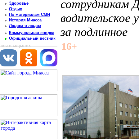
сотрудникам Д
Здоровье
Отдых
водительское у
По материалам СМИ
История Миасса
Людям о людях
за подлинное
Коммунальная сводка
Официальный вестник
Постоянный адрес статьи: http://newsmiass.ru/index.php?news=83789
16+
мы в соцсетях