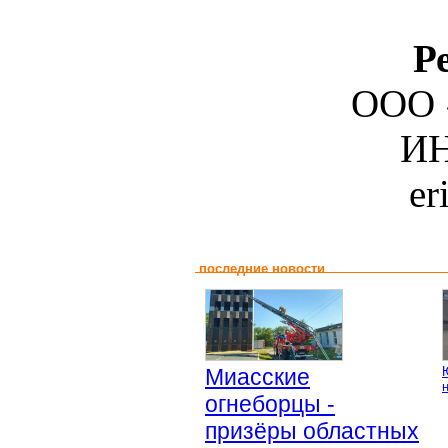
Р
ООО 
ИН
er
последние новости
Миасские
огнеборцы -
призёры областных