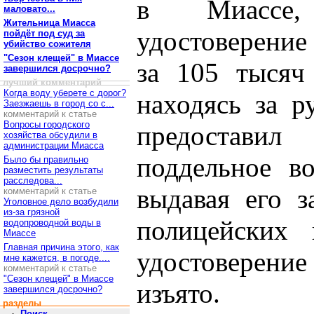
в Миассе,
маловато...
Жительница Миасса
удостоверение 
пойдёт под суд за
убийство сожителя
"Сезон клещей" в Миассе
за 105 тысяч
завершился досрочно?
лучший комментарий
Когда воду уберете с дорог?
находясь за р
Заезжаешь в город со с...
комментарий к статье
Вопросы городского
предоставил
хозяйства обсудили в
администрации Миасса
поддельное во
Было бы правильно
разместить результаты
расследова...
выдавая его з
комментарий к статье
Уголовное дело возбудили
из-за грязной
полицейских 
водопроводной воды в
Миассе
Главная причина этого, как
удостоверени
мне кажется, в погоде....
комментарий к статье
"Сезон клещей" в Миассе
изъято.
завершился досрочно?
разделы
Поиск