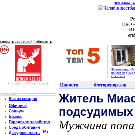
реклама н
Р
ПАО «
ИН
er
|
сделать стартовой
обновить
Жительница Ми
пойдёт под суд 
сожителя
На сайте
468
читателей
Новости
Фоторепортаж
рубрики
Житель Миас
Все за сегодня
Официоз
подсудимых 
Социум
Бизнес
Мужчина попал
Городское хозяйство
Среда обитания
16+
Дежурная часть