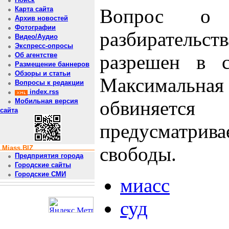
Вопрос о н
Карта сайта
Архив новостей
Фотографии
разбирательств
Видео/Аудио
Экспресс-опросы
разрешен в 
Об агентстве
Размещение баннеров
Обзоры и статьи
Максимальная 
Вопросы к редакции
index.rss
обвиняетс
Мобильная версия
сайта
предусматр
свободы.
Miass.BIZ
Предприятия города
Городские сайты
Городские СМИ
миасс
суд