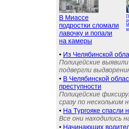
В Миассе
П
р
подростки сломали
М
м
лавочку и попали
на камеры
•
Из Челябинской обла
Полицейские выявили 
подвергли выдворени
•
В Челябинской обла
преступности
Полицейские фиксиру
сразу по нескольким 
•
На Тургояке спасли 
Все они находились 
•
Начинающих водител