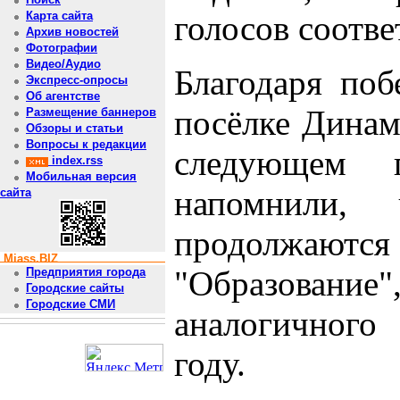
голосов соотве
Карта сайта
Архив новостей
Фотографии
Видео/Аудио
Благодаря поб
Экспресс-опросы
Об агентстве
посёлке Динам
Размещение баннеров
Обзоры и статьи
Вопросы к редакции
следующем 
index.rss
Мобильная версия
напомнили,
сайта
продолжаю
Miass.BIZ
"Образование"
Предприятия города
Городские сайты
Городские СМИ
аналогичного
году.