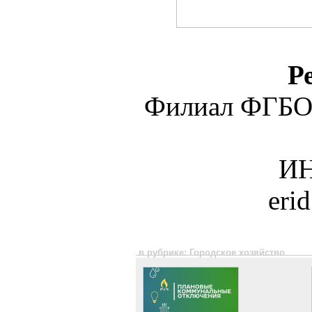
Р
Филиал ФГБО
ИН
eri
в рубрике: Городское хозяйство