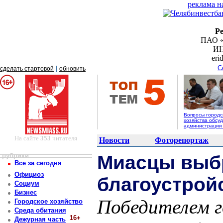
реклама н
Р
ПАО «
ИН
er
С
|
сделать стартовой
обновить
Вопросы городс
хозяйства обсуд
администрации
На сайте
353
читателя
Новости
Фоторепортаж
рубрики
Миасцы выб
Все за сегодня
Официоз
благоустройс
Социум
Бизнес
Победителем г
Городское хозяйство
Среда обитания
16+
Дежурная часть