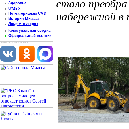
стало преобра
Здоровье
Отдых
набережной в 
По материалам СМИ
История Миасса
Людям о людях
Постоянный адрес статьи: http://newsmiass.ru/index.php?news=83773
Коммунальная сводка
Официальный вестник
мы в соцсетях