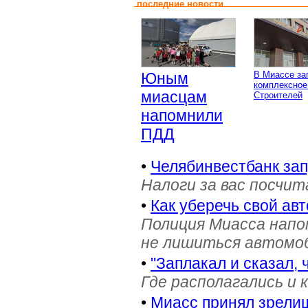
последние новости
Юным
В Миассе за
комплексное
миасцам
Строителей
напомнили
ПДД
•
Челябинвестбанк за
Налоги за вас посчи
•
Как уберечь свой ав
Полиция Миасса напо
не лишиться автомоб
•
"Заплакал и сказал, 
Где располагались и 
•
Миасс принял зрели