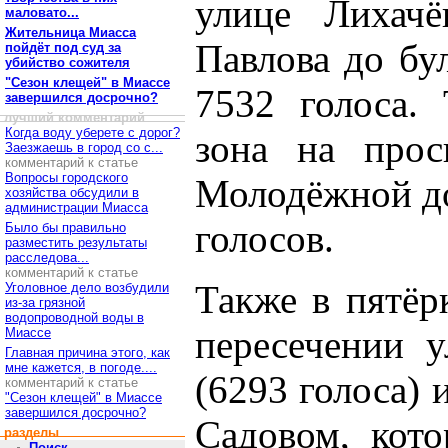
улице Лихачё
маловато...
Жительница Миасса
Павлова до бу
пойдёт под суд за
убийство сожителя
"Сезон клещей" в Миассе
7532 голоса. 
завершился досрочно?
лучший комментарий
Когда воду уберете с дорог?
зона на прос
Заезжаешь в город со с...
комментарий к статье
Вопросы городского
Молодёжной до
хозяйства обсудили в
администрации Миасса
голосов.
Было бы правильно
разместить результаты
расследова...
комментарий к статье
Также в пятёр
Уголовное дело возбудили
из-за грязной
водопроводной воды в
пересечении 
Миассе
Главная причина этого, как
мне кажется, в погоде....
(6293 голоса) 
комментарий к статье
"Сезон клещей" в Миассе
завершился досрочно?
Садовом, кот
разделы
Поиск