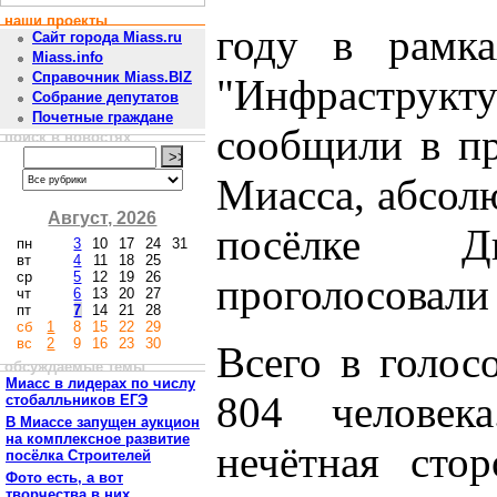
наши проекты
году в рамка
Сайт города Miass.ru
Miass.info
Справочник Miass.BIZ
"Инфрастру
Собрание депутатов
Почетные граждане
сообщили в пр
поиск в новостях
Миасса, абсол
Август, 2026
посёлке Д
пн
3
10
17
24
31
вт
4
11
18
25
ср
5
12
19
26
проголосовали
чт
6
13
20
27
пт
7
14
21
28
сб
1
8
15
22
29
вс
2
9
16
23
30
Всего в голос
обсуждаемые темы
Миасс в лидерах по числу
804 человек
стобалльников ЕГЭ
В Миассе запущен аукцион
на комплексное развитие
нечётная сто
посёлка Строителей
Фото есть, а вот
творчества в них