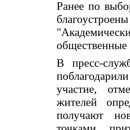
Ранее по выбо
благоустро
"Академическ
общественные 
В пресс-служ
поблагодари
участие, отм
жителей опре
получают но
точками пр