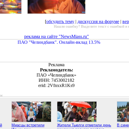
[
обсудить тему
|
дискуссия на форуме
|
вер
Нашли ошибку? Выделите текст с ошибкой и 
реклама на сайте "NewsMiass.ru"
Реклама
Рекламодатель:
ПАО «Челиндбанк»
ИНН: 7453002182
erid: 2VfnxxR1Ks9
аж
й
Миасцы встретили
Жители Тыелги отметили день
В сине