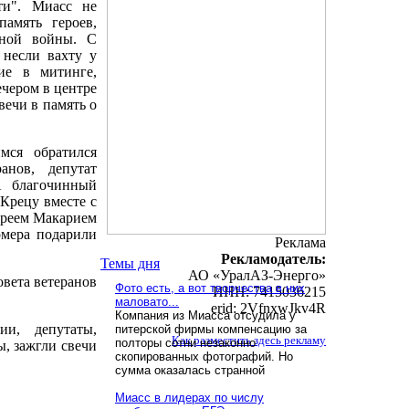
ти". Миасс не
память героев,
нной войны. С
 несли вахту у
ие в митинге,
ечером в центре
вечи в память о
мся обратился
анов, депутат
А благочинный
Крецу вместе с
ереем Макарием
омера подарили
Реклама
Рекламодатель:
Темы дня
АО «УралАЗ-Энерго»
овета ветеранов
Фото есть, а вот творчества в них
ИНН: 7415036215
маловато...
erid: 2VfnxwJkv4R
Компания из Миасса отсудила у
и, депутаты,
питерской фирмы компенсацию за
Как разместить здесь рекламу
полторы сотни незаконно
, зажгли свечи
скопированных фотографий. Но
сумма оказалась странной
Миасс в лидерах по числу