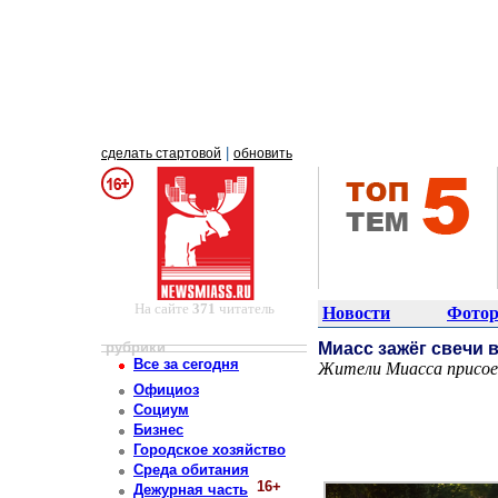
|
сделать стартовой
обновить
На сайте
371
читатель
Новости
Фотор
рубрики
Миасс зажёг свечи 
Все за сегодня
Жители Миасса присоед
Постоянный адрес статьи: http://newsmiass.ru/index.php?news=83752
Официоз
Социум
Бизнес
Городское хозяйство
Среда обитания
16+
Дежурная часть