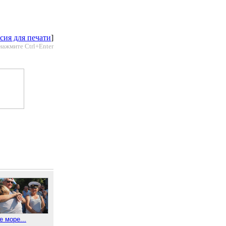
сия для печати
]
нажмите Ctrl+Enter
е море...