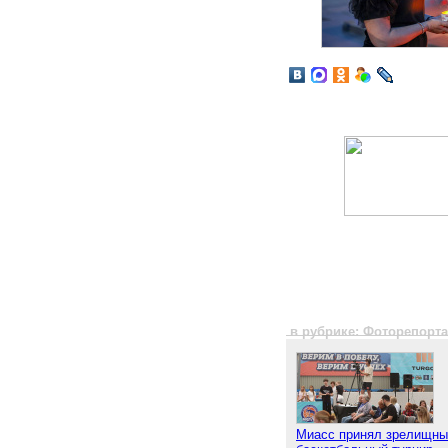
в рубрике: Фоторепорт
Миасс принял зрелищны