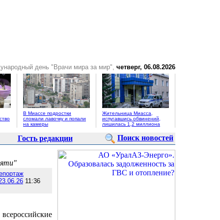
ународный день "Врачи мира за мир",
четверг, 06.08.2026
В Миассе подростки
Жительница Миасса,
ство
сломали лавочку и попали
испугавшись обвинений,
на камеры
лишилась 1,2 миллиона
Поиск новостей
Гость редакции
мяти"
епортаж
23.06.26
11:36
 всероссийские