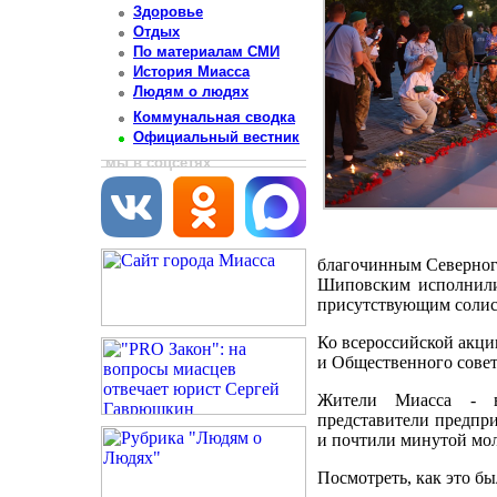
Здоровье
Отдых
По материалам СМИ
История Миасса
Людям о людях
Коммунальная сводка
Официальный вестник
мы в соцсетях
благочинным Северног
Шиповским исполнили 
присутствующим солист
Ко всероссийской акци
и Общественного совет
Жители Миасса - во
представители предпри
и почтили минутой молч
Посмотреть, как это б