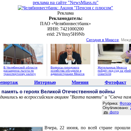
реклама на сайте "NewsMiass.ru"
Реклама
Рекламодатель:
ПАО «Челябинвестбанк»
ИНН: 7421000200
erid: 2Vfnxy5H9Nb
Сегодня в Миассе
, Межд
В Челябинской области
Вопросы городского
Жительница Миасса
расширена льгота по
хозяйства обсудили в
пойдёт под суд за убий
транспортному налогу
администрации Миасса
сожителя
епортаж
Интервью
Мнения
Фотофакт
в память о героях Великой Отечественной войны
инились ко всероссийским акциям "Вахта памяти" и "Свеча па
Агентство новостей "NewsMiass.ru"
Рубрика:
Фотор
Опубликовано:
фото
Вчера, 22 июня, по всей стране прошли