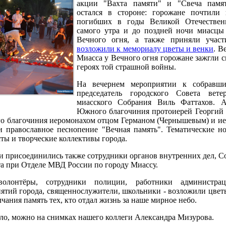
акции "Вахта памяти" и "Свеча памя
остался в стороне: горожане почтили 
погибших в годы Великой Отечестве
самого утра и до поздней ночи миасцы
Вечного огня, а также приняли участ
возложили к мемориалу цветы и венки
. В
Миасса у Вечного огня горожане зажгли с
героях той страшной войны.
На вечернем мероприятии к собравши
председатель городского Совета ветер
миасского Собрания Виль Фаттахов. 
Южного благочиния протоиерей Георгий 
о благочиния иеромонахом отцом Германом (Чернышевым) и и
православное песнопение "Вечная память". Тематические н
ы и творческие коллективы города.
и присоединились также сотрудники органов внутренних дел, С
а при Отделе МВД России по городу Миассу.
лонтёры, сотрудники полиции, работники администраци
ятий города, священнослужители, школьники - возложили цветы
ания память тех, кто отдал жизнь за наше мирное небо.
ыло, можно на снимках нашего коллеги Александра Мизурова.