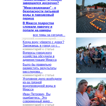
завершился досрочно?
"Миассводоканал" - о
безопасности питьевой
воды в паводковый
период
В Миассе подростки
сломали лавочку и
попали на камеры
все темы за сегодня...
лучший комментарий
Когда воду уберете с дорог?
Заезжаешь в город со с...
комментарий к статье
Вопросы городского
хозяйства обсудили в
администрации Миасса
Было бы правильно
разместить результаты
расследова...
комментарий к статье
Уголовное дело возбудили
из-за грязной
водопроводной воды в
Миассе
Иван Петрович, Вы
ошибаетесь. Это
современный микр...
комментарий к статье