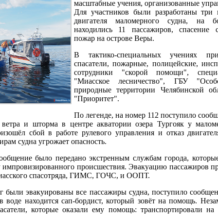
масштабные учения, организованные упр
Для участников были разработаны три 
двигателя маломерного судна, на б
находились 11 пассажиров, спасение с
пожар на острове Веры.
В тактико-специальных учениях при
спасатели, пожарные, полицейские, ин
сотрудники "скорой помощи", спец
"Миасское лесничество", ГБУ "Особ
природные территории Челябинской о
"Приоритет".
По легенде, на номер 112 поступило сообщ
о ветра и шторма в центре акватории озера Тургояк у малом
изошёл сбой в работе рулевого управления и отказ двигателя
рам судна угрожает опасность.
ообщение было передано экстренным службам города, которы
у импровизированного происшествия. Эвакуацию пассажиров п
иасского спасотряда, ГИМС, ГОЧС, и ООПТ.
ег были эвакуированы все пассажиры судна, поступило сообщен
в воде находится сап-бордист, который зовёт на помощь. Неза
асатели, которые оказали ему помощь: транспортировали на 