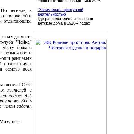
первого этапа операции "Мак-2026"
"Занималась преступной
 По легенде, в
деятельностью"
ра в верховой и
Где располагались и как жили
 и отдыхающих,
детские дома в 1920-х годах
аться до места
т-луба "Чайка"
к месту пожара
ла возможности
омощи ранцевых
й возгорания с
и осмотр всех
правления ГОЧС
ых жителей и
источником ЧС.
итуациях. Есть
 целом задачи,
 Мизурова.