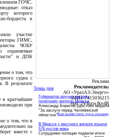
авлением ГОЧС.
вводные: отказ
орту которого
ап-бордиста и
няли участие
спекторы ГИМС,
иалисты ЧОБУ
о охраняемые
бласти" и ДПК
ение о том, что
ерного судна с
Реклама
. В результате
Рекламодатель:
Темы дня
АО «УралАЗ-Энерго»
Губернатор вручил награду
ИНН: 7415036215
е в кратчайшие
почётному жителю Миасса
erid: 2VfnxwJkv4R
роизводили при
Александр Борисов удостоен медали
"За заслуги перед Челябинской
Как разместить здесь рекламу
областью"
ие о том, что в
В Миассе у местного жителя изъяли
медлительно на
576 кустов мака
берег вместе с
Сотрудники полиции подвели итоги