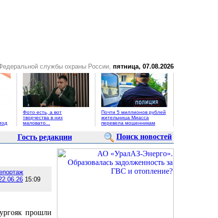
 Федеральной службы охраны России,
пятница, 07.08.2026
Фото есть, а вот
Почти 5 миллионов рублей
творчества в них
жительница Миасса
иод
маловато...
перевела мошенникам
Поиск новостей
Гость редакции
епортаж
22.06.26
15:09
Тургояк прошли