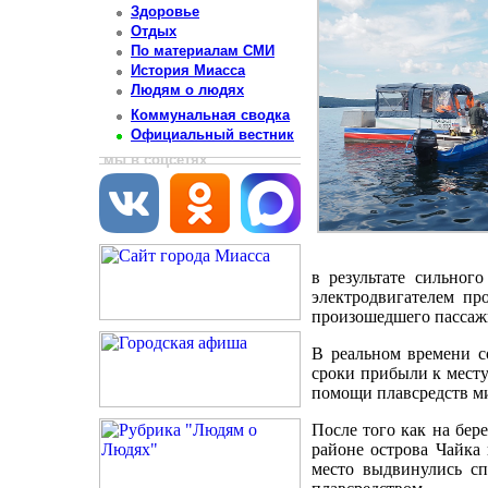
Здоровье
Отдых
По материалам СМИ
История Миасса
Людям о людях
Коммунальная сводка
Официальный вестник
мы в соцсетях
в результате сильног
электродвигателем про
произошедшего пассажи
В реальном времени с
сроки прибыли к мест
помощи плавсредств м
После того как на бер
районе острова Чайка 
место выдвинулись сп