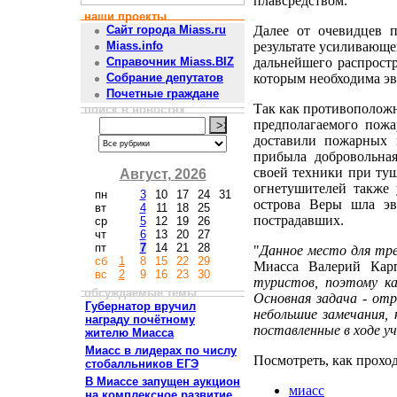
плавсредством.
наши проекты
Далее от очевидцев 
Сайт города Miass.ru
результате усиливающег
Miass.info
дальнейшего распростр
Справочник Miass.BIZ
которым необходима эв
Собрание депутатов
Почетные граждане
Так как противоположн
поиск в новостях
предполагаемого пожа
доставили пожарных 
прибыла добровольная
своей техники при ту
Август, 2026
огнетушителей также 
пн
3
10
17
24
31
острова Веры шла эв
вт
4
11
18
25
пострадавших.
ср
5
12
19
26
чт
6
13
20
27
пт
7
14
21
28
"
Данное место для тре
сб
1
8
15
22
29
Миасса Валерий Кар
вс
2
9
16
23
30
туристов, поэтому ка
обсуждаемые темы
Основная задача - от
Губернатор вручил
небольшие замечания, 
награду почётному
поставленные в ходе у
жителю Миасса
Миасс в лидерах по числу
Посмотреть, как прохо
стобалльников ЕГЭ
В Миассе запущен аукцион
миасс
на комплексное развитие