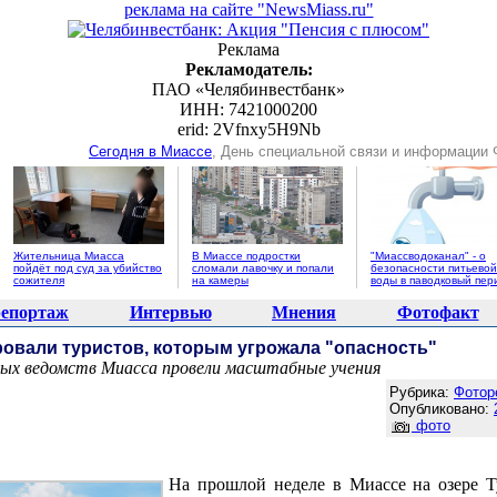
реклама на сайте "NewsMiass.ru"
Реклама
Рекламодатель:
ПАО «Челябинвестбанк»
ИНН: 7421000200
erid: 2Vfnxy5H9Nb
Сегодня в Миассе
, День специальной связи и информации
Жительница Миасса
В Миассе подростки
"Миассводоканал" - о
пойдёт под суд за убийство
сломали лавочку и попали
безопасности питьевой
сожителя
на камеры
воды в паводковый пер
епортаж
Интервью
Мнения
Фотофакт
ровали туристов, которым угрожала "опасность"
ых ведомств Миасса провели масштабные учения
Агентство новостей "NewsMiass.ru"
Рубрика:
Фотор
Опубликовано:
фото
На прошлой неделе в Миассе на озере 