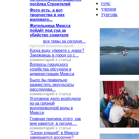
гочс
посёлка Строителей
учения
Фото есть, а вот
тургояк
творчества в них
маловато...
Жительница Миасса
пойдёт под суд за
убийство сожителя
все темы за сегодня...
лучший комментарий
Когда воду уберете с дорог?
Заезжаешь в город со с...
комментарий к статье
Вопросы городского
хозяйства обсудили в
администрации Миасса
Было бы правильно
разместить результаты
расследова...
комментарий к статье
Уголовное дело возбудили
из-за грязной
водопроводной воды в
Миассе
Главная причина этого, как
мне кажется, в погоде....
комментарий к статье
"Сезон клещей" в Миассе
завершился досрочно?