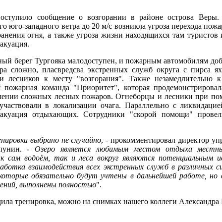
поступило сообщение о возгорании в районе острова Веры.
о юго-западного ветра до 20 м/с возникла угроза перехода пожа
анения огня, а также угроза жизни находящихся там туристов
акуация.
ый берег Тургояка малодоступен, и пожарным автомобилям добр
ра сложно, пласвредсва экстренных служб округа с пирса ях
и лесников к месту "возгорания". Также незамедлительно 
 пожарная команда "Приоритет", которая продемонстрирова
шении сложных лесных пожаров. Огнеборцы и лесники при п
участвовали в локализации очага. Параллельно с ликвидацие
акуация отдыхающих. Сотрудники "скорой помощи" провел
нировки выбрано не случайно
, - прокомментировал директор у
пунин. -
Озеро является любимым местом отдыха местн
к сам водоём, так и леса вокруг являются потенциальным 
работка взаимодействия всех экстренных служб в различных с
которые обязательно будут учтены в дальнейшей работе, но в
чений, выполнены полностью
".
дила тренировка, можно на снимках нашего коллеги Александра