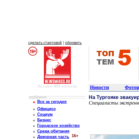
|
сделать стартовой
обновить
На сайте
453
читателя
Новости
Фотор
рубрики
На Тургояке эвакуи
Все за сегодня
Специалисты экстренн
Постоянный адрес статьи: http://newsmiass.ru/index.php?news=83743
Официоз
Социум
Бизнес
Городское хозяйство
Среда обитания
16+
Дежурная часть