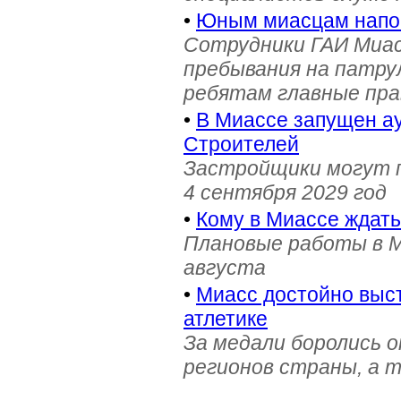
•
Юным миасцам нап
Сотрудники ГАИ Миас
пребывания на патру
ребятам главные пра
•
В Миассе запущен ау
Строителей
Застройщики могут п
4 сентября 2029 год
•
Кому в Миассе ждат
Плановые работы в М
августа
•
Миасс достойно выст
атлетике
За медали боролись 
регионов страны, а 