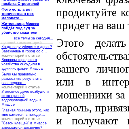
посёлка Строителей
продиктуйте к
Фото есть, а вот
творчества в них
маловато...
придет на ваш 
Жительница Миасса
пойдёт под суд за
убийство сожителя
все темы за сегодня...
Этого делат
лучший комментарий
Когда воду уберете с дорог?
Заезжаешь в город со с...
обстоятельст
комментарий к статье
Вопросы городского
хозяйства обсудили в
вашего личног
администрации Миасса
Было бы правильно
или в интерн
разместить результаты
расследова...
комментарий к статье
мошенники за 
Уголовное дело возбудили
из-за грязной
водопроводной воды в
пароль, привя
Миассе
Главная причина этого, как
мне кажется, в погоде....
и получают 
комментарий к статье
"Сезон клещей" в Миассе
завершился досрочно?