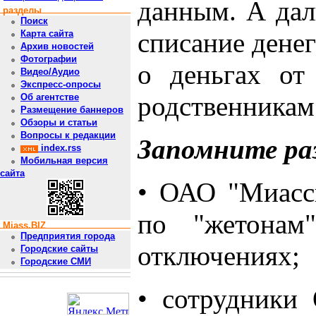
данным. А дал
разделы
Поиск
списание денег
Карта сайта
Архив новостей
Фотографии
о деньгах от
Видео/Аудио
Экспресс-опросы
родственникам 
Об агентстве
Размещение баннеров
Обзоры и статьи
Вопросы к редакции
Запомните раз
index.rss
Мобильная версия
сайта
• ОАО "Миассв
по "жетонам
Miass.BIZ
Предприятия города
отключениях;
Городские сайты
Городские СМИ
• сотрудники