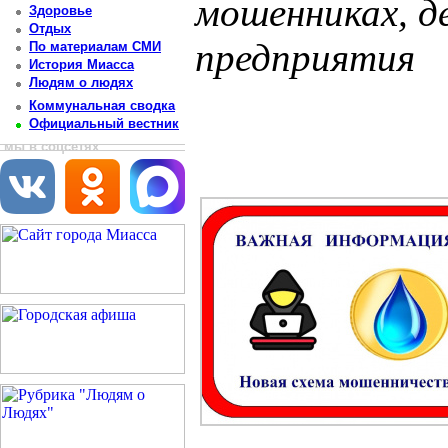
мошенниках, д
Здоровье
Отдых
предприятия
По материалам СМИ
История Миасса
Людям о людях
Постоянный адрес статьи: http://newsmiass.ru/index.php?news=83675
Коммунальная сводка
Официальный вестник
мы в соцсетях