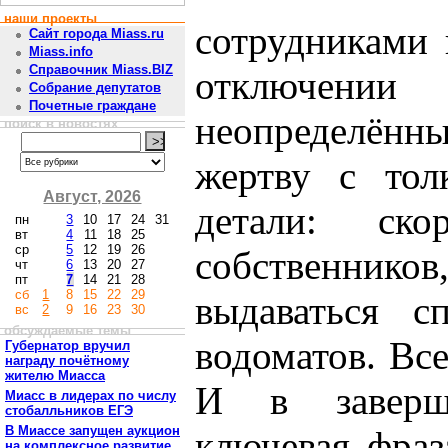
наши проекты
сотрудниками 
Сайт города Miass.ru
Miass.info
Справочник Miass.BIZ
отключени
Собрание депутатов
Почетные граждане
неопределён
поиск в новостях
жертву с тол
Август, 2026
детали: ско
пн
3
10
17
24
31
вт
4
11
18
25
ср
5
12
19
26
собственни
чт
6
13
20
27
пт
7
14
21
28
сб
1
8
15
22
29
выдаваться с
вс
2
9
16
23
30
обсуждаемые темы
водоматов. Вс
Губернатор вручил
награду почётному
жителю Миасса
И в заверше
Миасс в лидерах по числу
стобалльников ЕГЭ
В Миассе запущен аукцион
ключевая фраз
на комплексное развитие