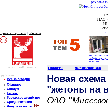
реклама н
Р
ПАО «
ИН
er
С
|
сделать стартовой
обновить
Жительница Ми
пойдёт под суд 
сожителя
На сайте
750
читателей
Новости
Фоторепортаж
рубрики
Новая схема
Все за сегодня
Официоз
"жетоны на 
Социум
Бизнес
ОАО "Миассво
Городское хозяйство
Среда обитания
16+
Дежурная часть