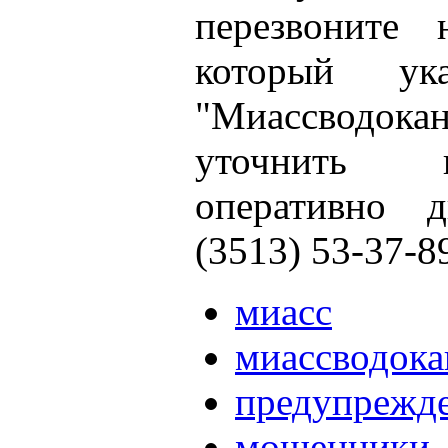
перезвоните 
который у
"Миассводокан
уточнить 
оперативно д
(3513) 53-37-8
миасс
миассводока
предупрежд
мошенники