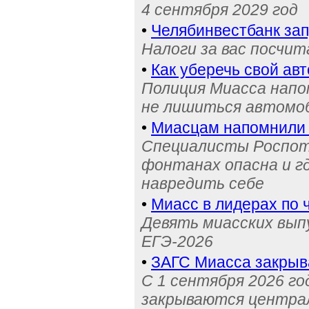
4 сентября 2029 год
•
Челябинвестбанк за
Налоги за вас посчи
•
Как уберечь свой ав
Полиция Миасса напо
не лишиться автомоб
•
Миасцам напомнили 
Специалисты Роспотр
фонтанах опасна и г
навредить себе
•
Миасс в лидерах по 
Девять миасских выпу
ЕГЭ-2026
•
ЗАГС Миасса закрыв
С 1 сентября 2026 го
закрываются централ