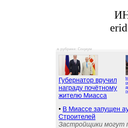
ИН
eri
в рубрике: Социум
Губернатор вручил
М
о
награду почётному
а
п
жителю Миасса
•
В Миассе запущен ау
Строителей
Застройщики могут п