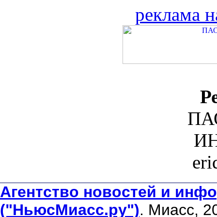
реклама н
Р
ПА
ИН
er
Агентство новостей и инфо
("НьюсМиасс.ру")
. Миасс, 2