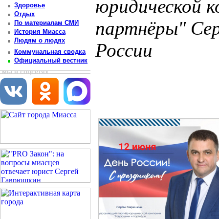
юридической к
Здоровье
Отдых
партнёры" Сер
По материалам СМИ
История Миасса
Людям о людях
России
Коммунальная сводка
Официальный вестник
Постоянный адрес статьи: http://newsmiass.ru/index.php?news=83663
мы в соцсетях