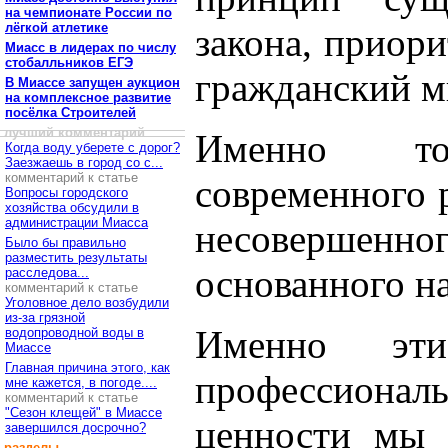
на чемпионате России по
лёгкой атлетике
закона, приори
Миасс в лидерах по числу
стобалльников ЕГЭ
гражданский ми
В Миассе запущен аукцион
на комплексное развитие
посёлка Строителей
лучший комментарий
Именно то
Когда воду уберете с дорог?
Заезжаешь в город со с...
комментарий к статье
современного 
Вопросы городского
хозяйства обсудили в
администрации Миасса
несоверше
Было бы правильно
разместить результаты
основанного на
расследова...
комментарий к статье
Уголовное дело возбудили
из-за грязной
Именно эт
водопроводной воды в
Миассе
Главная причина этого, как
профессиональ
мне кажется, в погоде....
комментарий к статье
"Сезон клещей" в Миассе
ценности мы 
завершился досрочно?
разделы