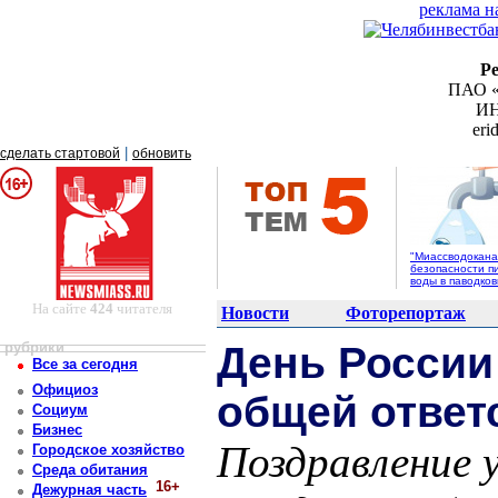
реклама н
Р
ПАО «
ИН
er
|
сделать стартовой
обновить
"Миассводоканал
безопасности п
воды в паводко
На сайте
424
читателя
Новости
Фоторепортаж
рубрики
День России
Все за сегодня
Официоз
общей ответ
Социум
Бизнес
Поздравление 
Городское хозяйство
Среда обитания
16+
Дежурная часть