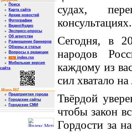
Поиск
судах, пер
Карта сайта
Архив новостей
консультациях.
Фотографии
Видео/Аудио
Экспресс-опросы
Об агентстве
Сегодня, в 2
Размещение баннеров
Обзоры и статьи
народов Рос
Вопросы к редакции
index.rss
Мобильная версия
каждому из вас
сайта
сил хватало на
Miass.BIZ
Твёрдой увере
Предприятия города
Городские сайты
Городские СМИ
чтобы закон вс
Гордости за на