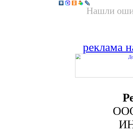
Нашли ошиб
реклама н
Р
ООО
ИН