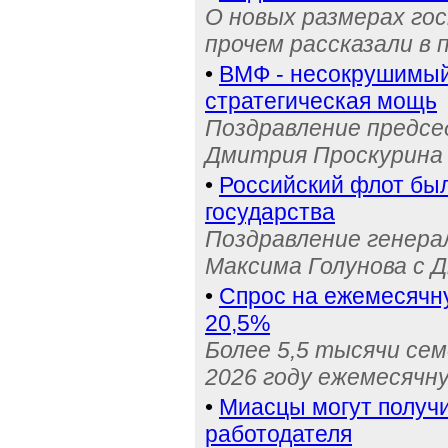
О новых размерах го
прочем рассказали в 
•
ВМФ - несокрушимый 
стратегическая мощь
Поздравление предс
Дмитрия Проскурина 
•
Российский флот бы
государства
Поздравление генера
Максима Голунова с 
•
Спрос на ежемесячн
20,5%
Более 5,5 тысячи се
2026 году ежемесячн
•
Миасцы могут получи
работодателя