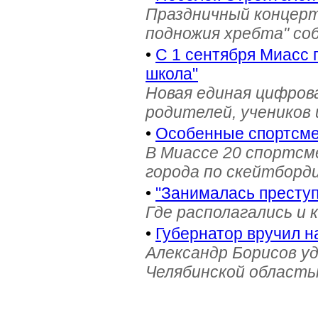
Праздничный концерт
подножия хребта" со
•
С 1 сентября Миасс 
школа"
Новая единая цифров
родителей, учеников 
•
Особенные спортсме
В Миассе 20 спортс
города по скейтборди
•
"Занималась престу
Где располагались и 
•
Губернатор вручил н
Александр Борисов уд
Челябинской область