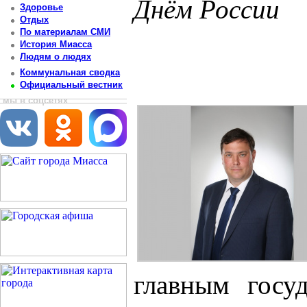
Днём России
Здоровье
Отдых
Постоянный адрес статьи: http://newsmiass.ru/index.php?news=83660
По материалам СМИ
История Миасса
Людям о людях
Коммунальная сводка
Официальный вестник
мы в соцсетях
главным госу