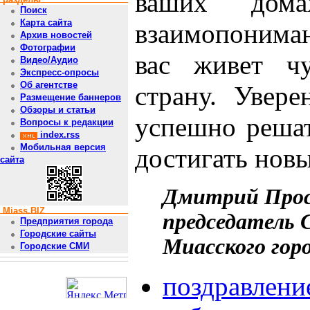
ваших дом
Поиск
Карта сайта
взаимопониман
Архив новостей
Фотографии
вас живет чу
Видео/Аудио
Экспресс-опросы
Об агентстве
страну. Увер
Размещение баннеров
Обзоры и статьи
успешно решат
Вопросы к редакции
index.rss
Мобильная версия
достигать новы
сайта
Дмитрий Прос
Miass.BIZ
председатель 
Предприятия города
Городские сайты
Миасского горо
Городские СМИ
поздравлени