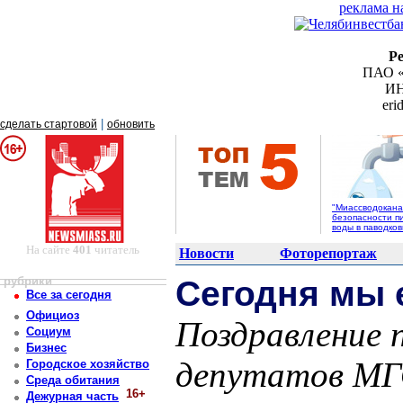
реклама н
Р
ПАО «
ИН
er
|
сделать стартовой
обновить
"Миассводоканал
безопасности п
воды в паводко
На сайте
401
читатель
Новости
Фоторепортаж
рубрики
Сегодня мы 
Все за сегодня
Официоз
Поздравление 
Социум
Бизнес
депутатов МГ
Городское хозяйство
Среда обитания
16+
Дежурная часть