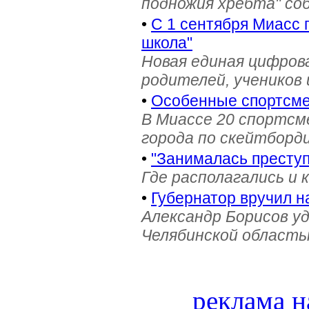
подножия хребта" со
•
С 1 сентября Миасс 
школа"
Новая единая цифров
родителей, учеников 
•
Особенные спортсме
В Миассе 20 спортс
города по скейтборди
•
"Занималась престу
Где располагались и 
•
Губернатор вручил н
Александр Борисов уд
Челябинской область
реклама н