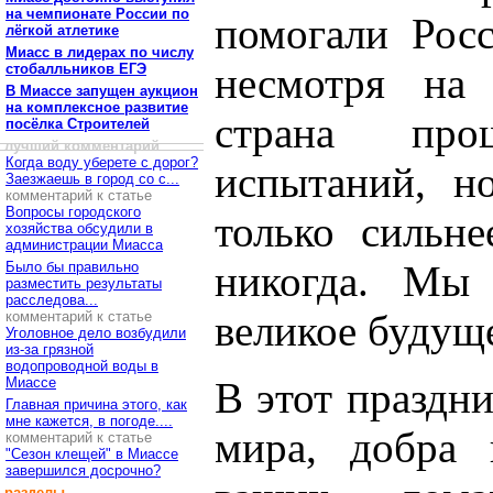
на чемпионате России по
помогали Росс
лёгкой атлетике
Миасс в лидерах по числу
несмотря на
стобалльников ЕГЭ
В Миассе запущен аукцион
на комплексное развитие
страна про
посёлка Строителей
лучший комментарий
Когда воду уберете с дорог?
испытаний, н
Заезжаешь в город со с...
комментарий к статье
Вопросы городского
только сильн
хозяйства обсудили в
администрации Миасса
никогда. Мы
Было бы правильно
разместить результаты
расследова...
великое будущ
комментарий к статье
Уголовное дело возбудили
из-за грязной
водопроводной воды в
Миассе
В этот праздн
Главная причина этого, как
мне кажется, в погоде....
мира, добра 
комментарий к статье
"Сезон клещей" в Миассе
завершился досрочно?
разделы