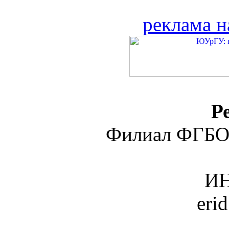
реклама н
Р
Филиал ФГБО
ИН
eri