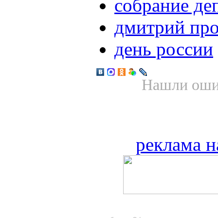
собрание де
дмитрий пр
день россии
Нашли ошиб
реклама н