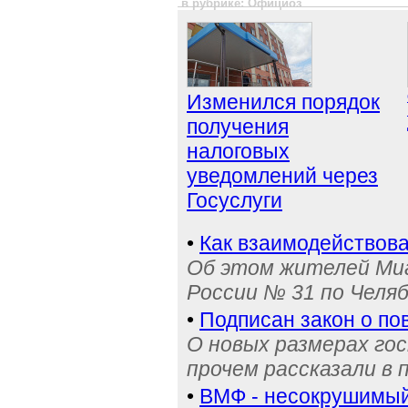
в рубрике: Официоз
Изменился порядок
получения
налоговых
уведомлений через
Госуслуги
•
Как взаимодействова
Об этом жителей Ми
России № 31 по Челя
•
Подписан закон о п
О новых размерах го
прочем рассказали в 
•
ВМФ - несокрушимый 