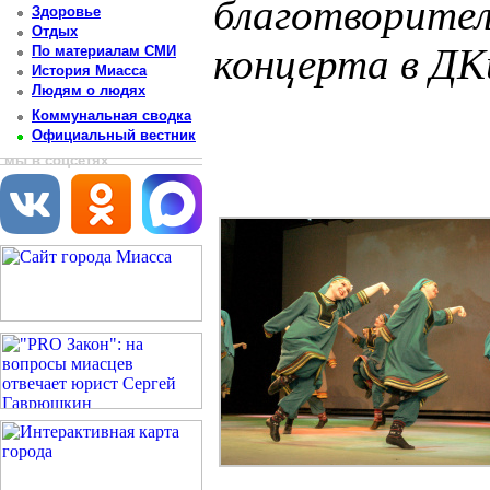
благотворител
Здоровье
Отдых
концерта в ДК
По материалам СМИ
История Миасса
Людям о людях
Постоянный адрес статьи: http://newsmiass.ru/index.php?news=83657
Коммунальная сводка
Официальный вестник
мы в соцсетях