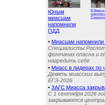
Юным
В Миассе
комплексн
миасцам
Строител
напомнили
ПДД
•
Миасцам напомнили 
Специалисты Роспотр
фонтанах опасна и г
навредить себе
•
Миасс в лидерах по 
Девять миасских выпу
ЕГЭ-2026
•
ЗАГС Миасса закрыв
С 1 сентября 2026 го
закрываются централ