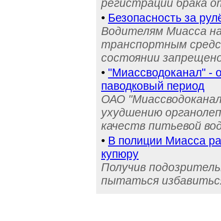
регистрации брака о
•
Безопасность за рул
Водителям Миасса н
транспортным средс
состоянии запрещен
•
"Миассводоканал" - 
паводковый период
ОАО "Миассводоканал
ухудшению органолеп
качеств питьевой во
•
В полиции Миасса ра
купюру
Получив подозрительн
пытаться избавиться