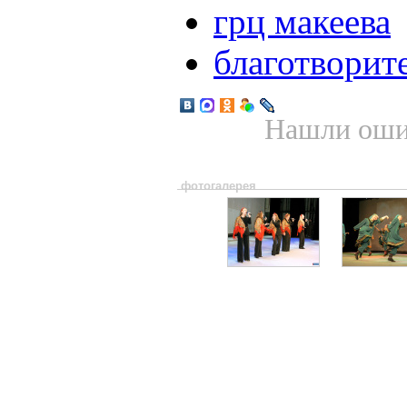
грц макеева
благотворит
Нашли ошиб
фотогалерея