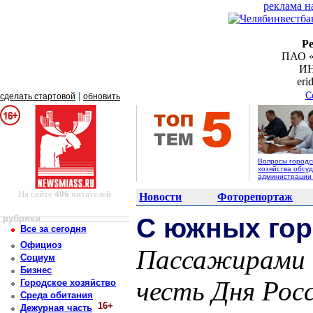
реклама н
Р
ПАО «
ИН
er
С
|
сделать стартовой
обновить
Вопросы городс
хозяйства обсуд
администрации
На сайте
406
читателей
Новости
Фоторепортаж
рубрики
С южных гор
Все за сегодня
Официоз
Пассажирами н
Социум
Бизнес
честь Дня Рос
Городское хозяйство
Среда обитания
16+
Дежурная часть