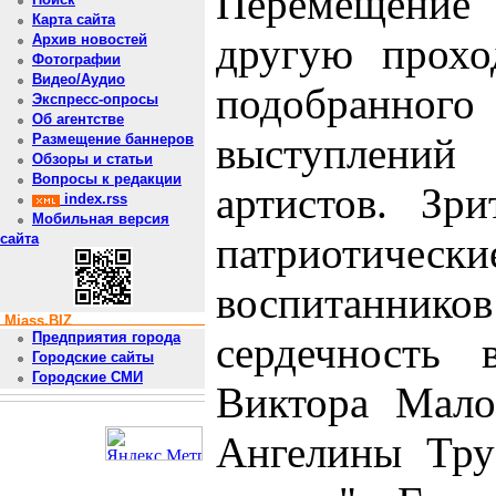
Перемещение 
Карта сайта
другую прох
Архив новостей
Фотографии
Видео/Аудио
подобранного
Экспресс-опросы
Об агентстве
выступлений
Размещение баннеров
Обзоры и статьи
Вопросы к редакции
артистов. Зр
index.rss
Мобильная версия
патриотичес
сайта
воспитаннико
Miass.BIZ
сердечность 
Предприятия города
Городские сайты
Городские СМИ
Виктора Мало
Ангелины Тру