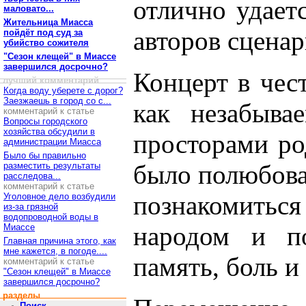
отлично удает
маловато...
Жительница Миасса
авторов сценари
пойдёт под суд за
убийство сожителя
"Сезон клещей" в Миассе
завершился досрочно?
Концерт в чес
лучший комментарий
Когда воду уберете с дорог?
Заезжаешь в город со с...
как незабыва
комментарий к статье
Вопросы городского
хозяйства обсудили в
просторами ро
администрации Миасса
Было бы правильно
было полюбова
разместить результаты
расследова...
комментарий к статье
познакомить
Уголовное дело возбудили
из-за грязной
водопроводной воды в
народом и п
Миассе
Главная причина этого, как
мне кажется, в погоде....
память, боль и
комментарий к статье
"Сезон клещей" в Миассе
завершился досрочно?
разделы
Поиск