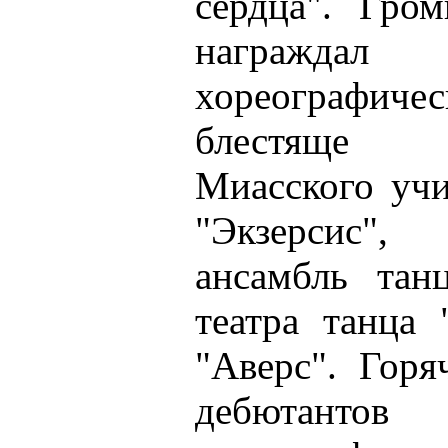
сердца". Гро
награждал 
хореографичес
блестяще п
Миасского учи
"Экзерсис",
ансамбль тан
театра танца 
"Аверс". Горя
дебютантов