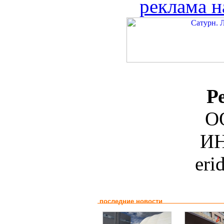
реклама н
Р
О
ИН
eri
последние новости