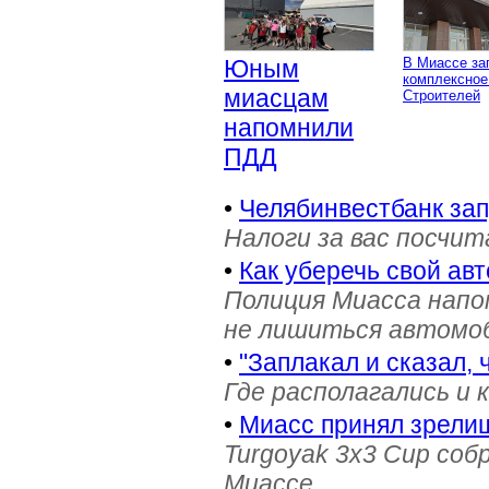
Юным
В Миассе за
комплексное
миасцам
Строителей
напомнили
ПДД
•
Челябинвестбанк за
Налоги за вас посчи
•
Как уберечь свой ав
Полиция Миасса напо
не лишиться автомоб
•
"Заплакал и сказал, 
Где располагались и 
•
Миасс принял зрели
Turgoyak 3x3 Cup соб
Миассе