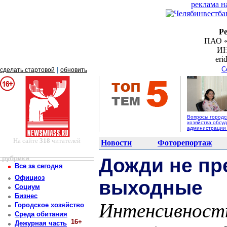
реклама н
Р
ПАО «
ИН
er
С
|
сделать стартовой
обновить
Вопросы городс
хозяйства обсуд
администрации
На сайте
318
читателей
Новости
Фоторепортаж
рубрики
Дожди не пр
Все за сегодня
Официоз
выходные
Социум
Бизнес
Интенсивность
Городское хозяйство
Среда обитания
16+
Дежурная часть