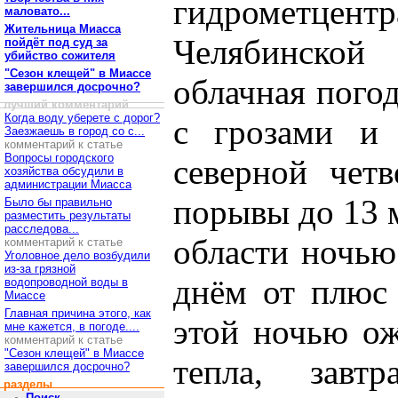
гидрометцент
маловато...
Жительница Миасса
Челябинской 
пойдёт под суд за
убийство сожителя
"Сезон клещей" в Миассе
облачная пого
завершился досрочно?
лучший комментарий
Когда воду уберете с дорог?
с грозами и 
Заезжаешь в город со с...
комментарий к статье
Вопросы городского
северной четв
хозяйства обсудили в
администрации Миасса
порывы до 13 м
Было бы правильно
разместить результаты
расследова...
области ночью
комментарий к статье
Уголовное дело возбудили
из-за грязной
днём от плюс
водопроводной воды в
Миассе
Главная причина этого, как
этой ночью ож
мне кажется, в погоде....
комментарий к статье
"Сезон клещей" в Миассе
тепла, зав
завершился досрочно?
разделы
Поиск