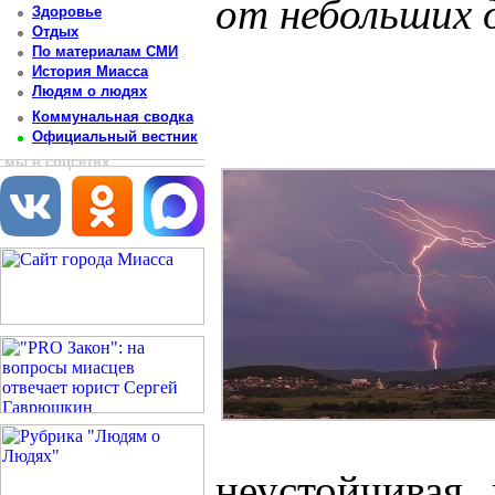
от небольших 
Здоровье
Отдых
Постоянный адрес статьи: http://newsmiass.ru/index.php?news=83655
По материалам СМИ
История Миасса
Людям о людях
Коммунальная сводка
Официальный вестник
мы в соцсетях
неустойчивая