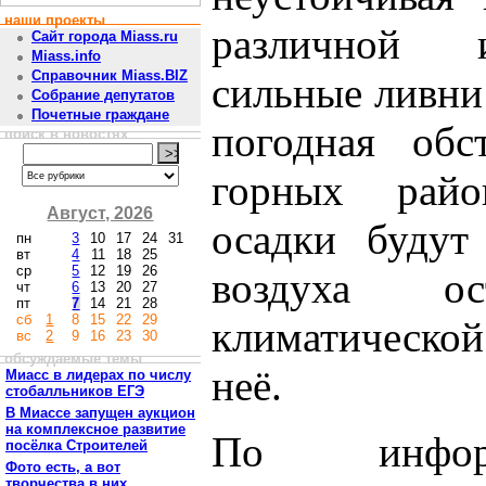
наши проекты
различной и
Сайт города Miass.ru
Miass.info
Справочник Miass.BIZ
сильные ливни
Собрание депутатов
Почетные граждане
погодная обс
поиск в новостях
горных райо
Август, 2026
осадки будут
пн
3
10
17
24
31
вт
4
11
18
25
ср
5
12
19
26
воздуха о
чт
6
13
20
27
пт
7
14
21
28
сб
1
8
15
22
29
климатическо
вс
2
9
16
23
30
обсуждаемые темы
неё.
Миасс в лидерах по числу
стобалльников ЕГЭ
В Миассе запущен аукцион
на комплексное развитие
По информ
посёлка Строителей
Фото есть, а вот
творчества в них