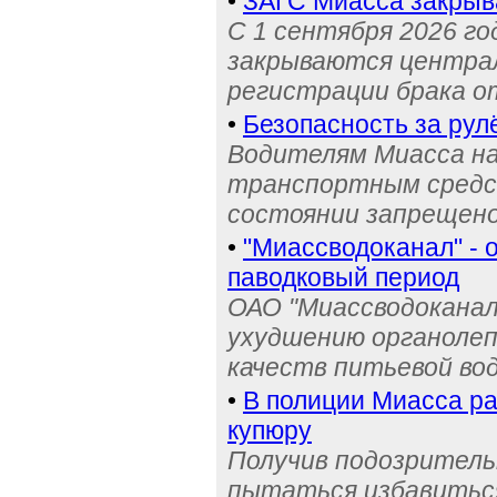
•
ЗАГС Миасса закрыв
С 1 сентября 2026 го
закрываются централ
регистрации брака о
•
Безопасность за рул
Водителям Миасса н
транспортным средс
состоянии запрещен
•
"Миассводоканал" - 
паводковый период
ОАО "Миассводоканал
ухудшению органолеп
качеств питьевой во
•
В полиции Миасса ра
купюру
Получив подозрительн
пытаться избавиться