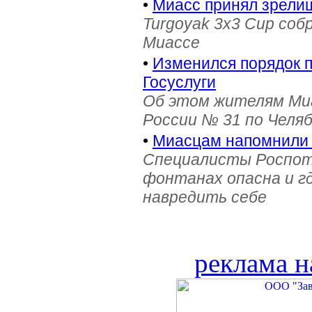
•
Миасс принял зрели
Turgoyak 3x3 Cup соб
Миассе
•
Изменился порядок 
Госуслуги
Об этом жителям Ми
России № 31 по Челя
•
Миасцам напомнили 
Специалисты Роспотр
фонтанах опасна и г
навредить себе
реклама н