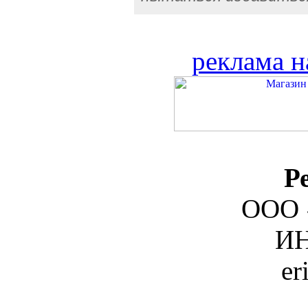
реклама н
Р
ООО 
ИН
er