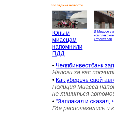
последние новости
Юным
В Миассе за
комплексное
миасцам
Строителей
напомнили
ПДД
•
Челябинвестбанк за
Налоги за вас посчи
•
Как уберечь свой ав
Полиция Миасса напо
не лишиться автомоб
•
"Заплакал и сказал, 
Где располагались и 