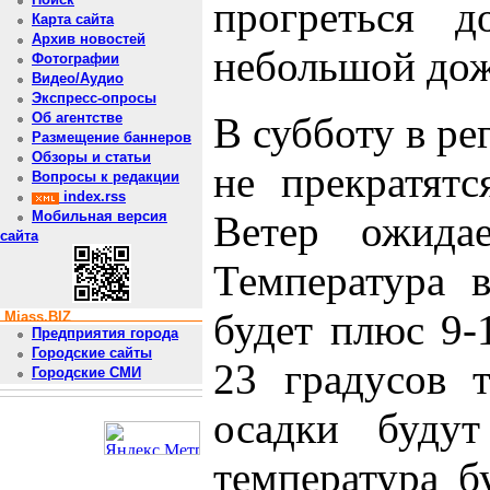
прогреться 
Карта сайта
Архив новостей
небольшой дож
Фотографии
Видео/Аудио
Экспресс-опросы
В субботу в ре
Об агентстве
Размещение баннеров
Обзоры и статьи
не прекратятс
Вопросы к редакции
index.rss
Ветер ожидае
Мобильная версия
сайта
Температура 
будет плюс 9-
Miass.BIZ
Предприятия города
Городские сайты
23 градусов 
Городские СМИ
осадки будут
температура б