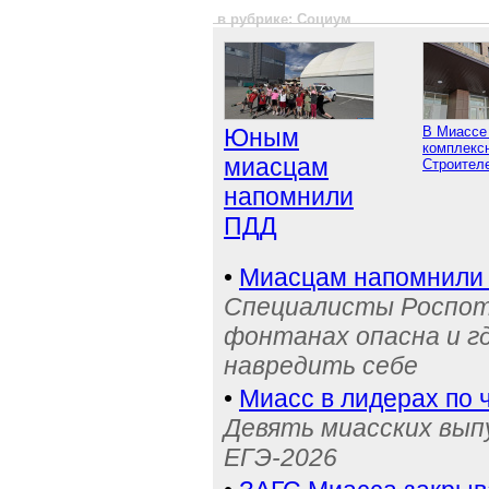
в рубрике: Социум
Юным
В Миассе
комплексн
миасцам
Строител
напомнили
ПДД
•
Миасцам напомнили 
Специалисты Роспотр
фонтанах опасна и г
навредить себе
•
Миасс в лидерах по 
Девять миасских выпу
ЕГЭ-2026