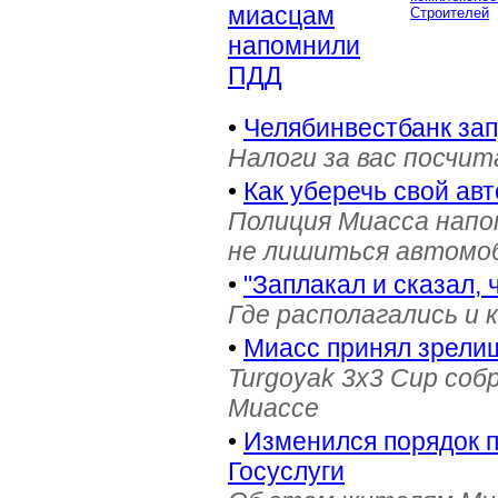
миасцам
Строителей
напомнили
ПДД
•
Челябинвестбанк за
Налоги за вас посчи
•
Как уберечь свой ав
Полиция Миасса напо
не лишиться автомоб
•
"Заплакал и сказал, 
Где располагались и 
•
Миасс принял зрели
Turgoyak 3x3 Cup соб
Миассе
•
Изменился порядок 
Госуслуги