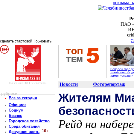
реклама н
Р
ПАО «
ИН
er
С
|
сделать стартовой
обновить
Вопросы городс
хозяйства обсуд
администрации
На сайте
381
читатель
Новости
Фоторепортаж
рубрики
Жителям Миа
Все за сегодня
Официоз
безопасност
Социум
Бизнес
Рейд на набер
Городское хозяйство
Среда обитания
16+
Дежурная часть