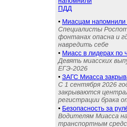
напомнили
ПДД
•
Миасцам напомнили 
Специалисты Роспотр
фонтанах опасна и г
навредить себе
•
Миасс в лидерах по 
Девять миасских выпу
ЕГЭ-2026
•
ЗАГС Миасса закрыв
С 1 сентября 2026 го
закрываются централ
регистрации брака о
•
Безопасность за рул
Водителям Миасса н
транспортным средс