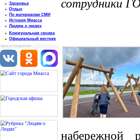
сотрудники Г
Здоровье
Отдых
Постоянный адрес статьи: http://newsmiass.ru/index.php?news=83650
По материалам СМИ
История Миасса
Людям о людях
Коммунальная сводка
Официальный вестник
мы в соцсетях
набережной 