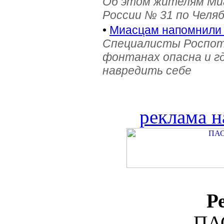
Об этом жителям Ми
России № 31 по Челя
•
Миасцам напомнили 
Специалисты Роспотр
фонтанах опасна и г
навредить себе
реклама н
Р
ПА