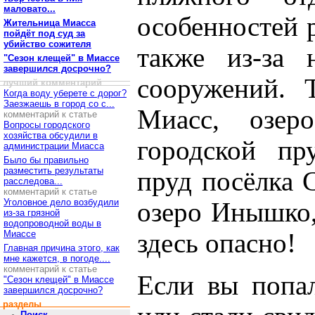
маловато...
особенностей 
Жительница Миасса
пойдёт под суд за
убийство сожителя
также из-за 
"Сезон клещей" в Миассе
завершился досрочно?
сооружений. 
лучший комментарий
Когда воду уберете с дорог?
Заезжаешь в город со с...
Миасс, озер
комментарий к статье
Вопросы городского
хозяйства обсудили в
городской пр
администрации Миасса
Было бы правильно
разместить результаты
пруд посёлка 
расследова...
комментарий к статье
Уголовное дело возбудили
озеро Инышко,
из-за грязной
водопроводной воды в
Миассе
здесь опасно!
Главная причина этого, как
мне кажется, в погоде....
комментарий к статье
Если вы попа
"Сезон клещей" в Миассе
завершился досрочно?
разделы
Поиск