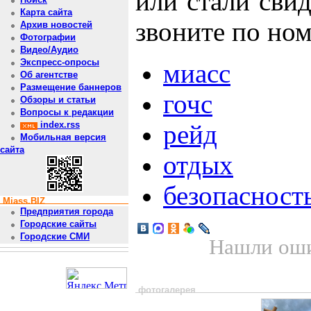
или стали свид
Карта сайта
звоните по ном
Архив новостей
Фотографии
Видео/Аудио
Экспресс-опросы
миасс
Об агентстве
Размещение баннеров
гочс
Обзоры и статьи
Вопросы к редакции
index.rss
рейд
Мобильная версия
сайта
отдых
безопасност
Miass.BIZ
Предприятия города
Городские сайты
Городские СМИ
Нашли оши
фотогалерея