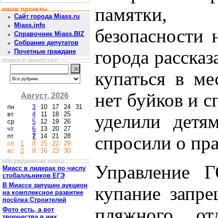
памятки, 
наши проекты
Сайт города Miass.ru
Miass.info
безопасности 
Справочник Miass.BIZ
Собрание депутатов
города рассказ
Почетные граждане
поиск в новостях
купаться в ме
нет буйков и с
Август, 2026
пн
3
10
17
24
31
вт
4
11
18
25
уделили детям
ср
5
12
19
26
чт
6
13
20
27
пт
7
14
21
28
спросили о пра
сб
1
8
15
22
29
вс
2
9
16
23
30
обсуждаемые темы
Управление Г
Миасс в лидерах по числу
стобалльников ЕГЭ
В Миассе запущен аукцион
купание запре
на комплексное развитие
посёлка Строителей
пляжного от
Фото есть, а вот
творчества в них