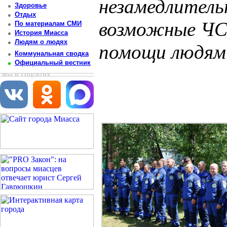
незамедлитель
Здоровье
Отдых
возможные ЧС 
По материалам СМИ
История Миасса
Людям о людях
помощи людям
Коммунальная сводка
Официальный вестник
Постоянный адрес статьи: http://newsmiass.ru/index.php?news=83638
мы в соцсетях