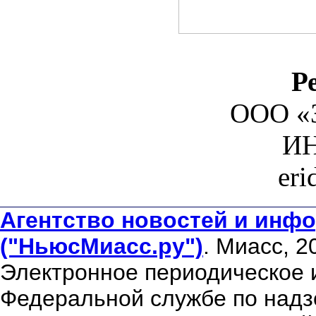
Р
ООО «З
ИН
er
Агентство новостей и инфо
("НьюсМиасс.ру")
. Миасс, 2
Электронное периодическое 
Федеральной службе по надзо