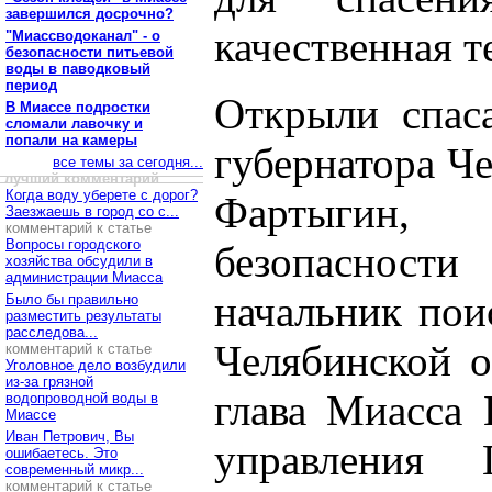
завершился досрочно?
качественная т
"Миассводоканал" - о
безопасности питьевой
воды в паводковый
период
Открыли спаса
В Миассе подростки
сломали лавочку и
попали на камеры
губернатора Ч
все темы за сегодня...
лучший комментарий
Когда воду уберете с дорог?
Фартыгин, 
Заезжаешь в город со с...
комментарий к статье
Вопросы городского
безопасности
хозяйства обсудили в
администрации Миасса
начальник пои
Было бы правильно
разместить результаты
расследова...
Челябинской о
комментарий к статье
Уголовное дело возбудили
из-за грязной
глава Миасса
водопроводной воды в
Миассе
Иван Петрович, Вы
управления
ошибаетесь. Это
современный микр...
комментарий к статье