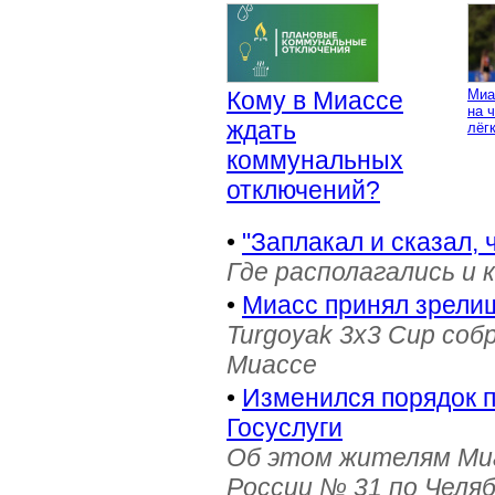
Кому в Миассе
Миа
на 
ждать
лёг
коммунальных
отключений?
•
"Заплакал и сказал, 
Где располагались и 
•
Миасс принял зрели
Turgoyak 3x3 Cup соб
Миассе
•
Изменился порядок 
Госуслуги
Об этом жителям Ми
России № 31 по Челя