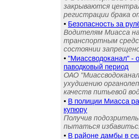
закрываются централ
регистрации брака о
•
Безопасность за рул
Водителям Миасса н
транспортным средс
состоянии запрещен
•
"Миассводоканал" - 
паводковый период
ОАО "Миассводоканал
ухудшению органолеп
качеств питьевой во
•
В полиции Миасса ра
купюру
Получив подозрительн
пытаться избавиться
•
В районе дамбы в с