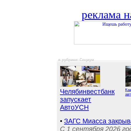
реклама н
в рубрике: Социум
Челябинвестбанк
Как
авт
запускает
АвтоУСН
•
ЗАГС Миасса закрыв
С 1 сентября 2026 го