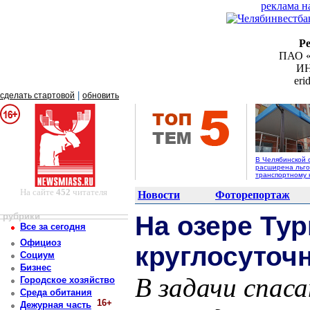
реклама н
Р
ПАО «
ИН
er
|
сделать стартовой
обновить
В Челябинской 
расширена льго
транспортному 
На сайте
452
читателя
Новости
Фоторепортаж
рубрики
На озере Тур
Все за сегодня
Официоз
круглосуточ
Социум
Бизнес
В задачи спас
Городское хозяйство
Среда обитания
16+
Дежурная часть