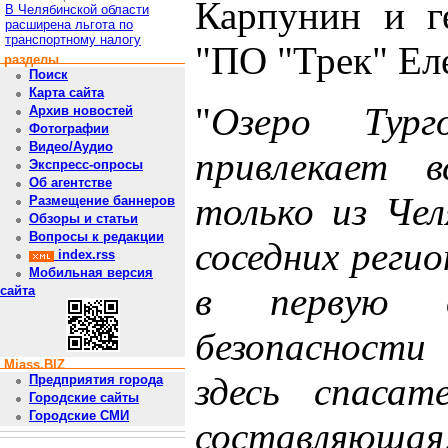
Карпунин и г
В Челябинской области
расширена льгота по
транспортному налогу
"ПО "Трек" Ел
разделы
Поиск
Карта сайта
"
Озеро Тур
Архив новостей
Фотографии
Видео/Аудио
привлекает 
Экспресс-опросы
Об агентстве
только из Чел
Размещение баннеров
Обзоры и статьи
Вопросы к редакции
соседних реги
index.rss
Мобильная версия
в первую о
сайта
безопасност
Miass.BIZ
здесь спасат
Предприятия города
Городские сайты
Городские СМИ
составляюща