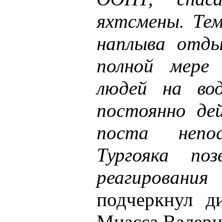
яхтсмены. Тем
наплыва отды
полной мере 
людей на во
постоянно де
поста непо
Тургояка по
реагировани
подчеркнул д
Миасса Валери