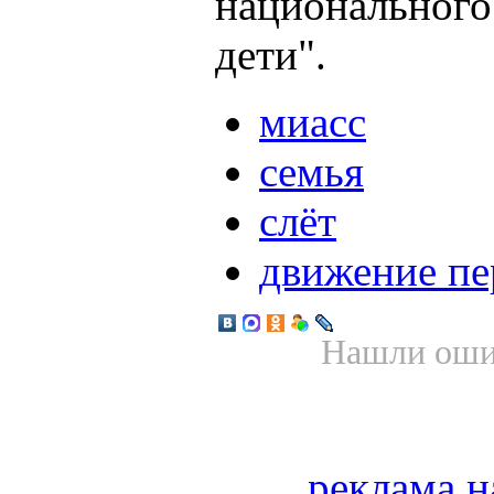
национально
дети".
миасс
семья
слёт
движение п
Нашли ошиб
реклама н