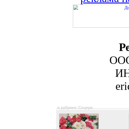
Р
ООО
ИН
er
в рубрике: Социум