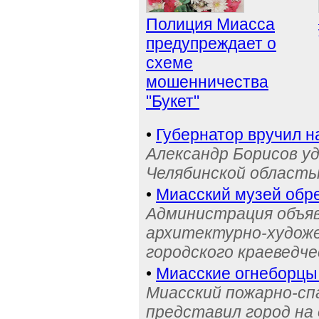
Полиция Миасса
предупреждает о
схеме
мошенничества
"Букет"
•
Губернатор вручил н
Александр Борисов уд
Челябинской область
•
Миасский музей обре
Администрация объяв
архитектурно-художе
городского краеведче
•
Миасские огнеборцы
Миасский пожарно-сп
представил город на