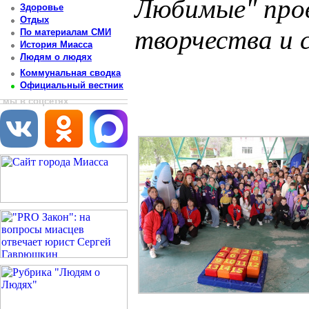
Любимые" пров
Здоровье
Отдых
творчества и 
По материалам СМИ
История Миасса
Людям о людях
Постоянный адрес статьи: http://newsmiass.ru/index.php?news=83625
Коммунальная сводка
Официальный вестник
мы в соцсетях