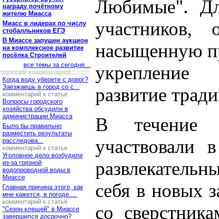
Любимые". Дл
награду почётному
жителю Миасса
участников, 
Миасс в лидерах по числу
стобалльников ЕГЭ
В Миассе запущен аукцион
насыщенную пр
на комплексное развитие
посёлка Строителей
все темы за сегодня...
укрепление
лучший комментарий
Когда воду уберете с дорог?
Заезжаешь в город со с...
развитие трад
комментарий к статье
Вопросы городского
хозяйства обсудили в
администрации Миасса
В течение 
Было бы правильно
разместить результаты
участвовали 
расследова...
комментарий к статье
Уголовное дело возбудили
развлекатель
из-за грязной
водопроводной воды в
Миассе
себя в новых 
Главная причина этого, как
мне кажется, в погоде....
комментарий к статье
со сверстник
"Сезон клещей" в Миассе
завершился досрочно?