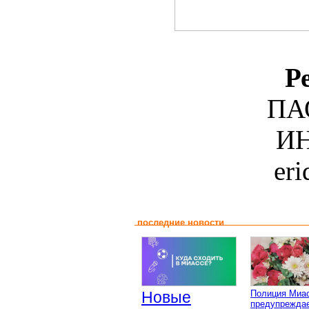
Р
ПА
ИН
er
последние новости
Новые
Полиция Миа
предупреждае