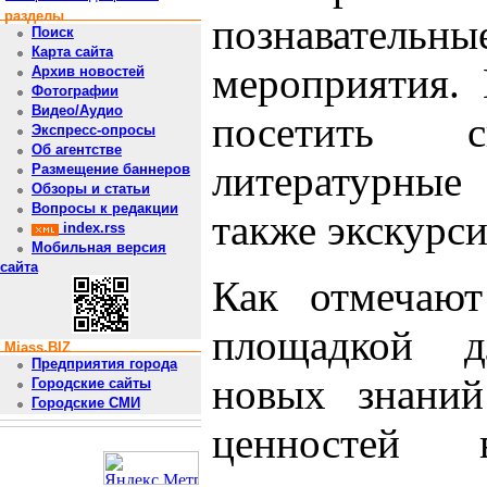
разделы
познаватель
Поиск
Карта сайта
мероприятия. 
Архив новостей
Фотографии
Видео/Аудио
посетить с
Экспресс-опросы
Об агентстве
литературные
Размещение баннеров
Обзоры и статьи
Вопросы к редакции
также экскурс
index.rss
Мобильная версия
сайта
Как отмечают
площадкой д
Miass.BIZ
Предприятия города
новых знаний
Городские сайты
Городские СМИ
ценностей 