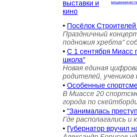
выставки и
мошенничеств
кино
•
Посёлок Строителей
Праздничный концерт
подножия хребта" со
•
С 1 сентября Миасс 
школа"
Новая единая цифров
родителей, учеников 
•
Особенные спортсме
В Миассе 20 спортс
города по скейтборди
•
"Занималась престу
Где располагались и 
•
Губернатор вручил н
Александр Борисов уд