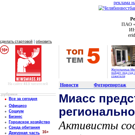
реклама н
Р
ПАО «
ИН
er
|
сделать стартовой
обновить
Жительница Ми
пойдёт под суд 
сожителя
На сайте
413
читателей
Новости
Фоторепортаж
рубрики
Миасс предс
Все за сегодня
Официоз
регионально
Социум
Бизнес
Активисты со
Городское хозяйство
Среда обитания
16+
Дежурная часть