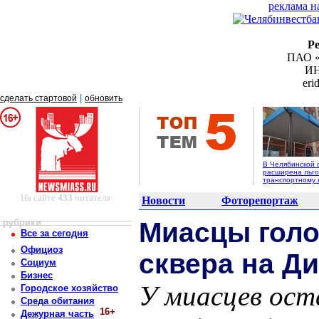
реклама н
Р
ПАО «
ИН
er
|
сделать стартовой
обновить
В Челябинской 
расширена льго
транспортному 
На сайте
433
читателя
Новости
Фоторепортаж
рубрики
Миасцы голо
Все за сегодня
Официоз
сквера на Д
Социум
Бизнес
У миасцев оста
Городское хозяйство
Среда обитания
16+
Дежурная часть