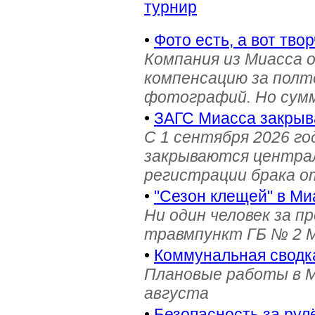
турнир
•
Фото есть, а вот твор
Компания из Миасса 
компенсацию за полт
фотографий. Но сумм
•
ЗАГС Миасса закрыв
С 1 сентября 2026 го
закрываются централ
регистрации брака о
•
"Сезон клещей" в М
Ни один человек за 
травмпункт ГБ № 2 М
•
Коммунальная сводка
Плановые работы в Ми
августа
•
Безопасность за рул