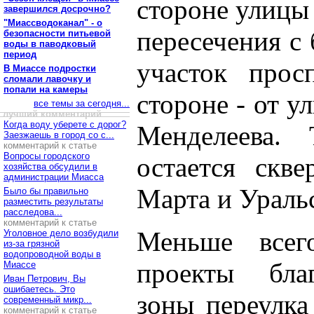
стороне улицы 
завершился досрочно?
"Миассводоканал" - о
пересечения с 
безопасности питьевой
воды в паводковый
период
участок прос
В Миассе подростки
сломали лавочку и
попали на камеры
стороне - от 
все темы за сегодня...
лучший комментарий
Когда воду уберете с дорог?
Менделеева.
Заезжаешь в город со с...
комментарий к статье
Вопросы городского
остается скв
хозяйства обсудили в
администрации Миасса
Марта и Ураль
Было бы правильно
разместить результаты
расследова...
комментарий к статье
Меньше всег
Уголовное дело возбудили
из-за грязной
водопроводной воды в
проекты благ
Миассе
Иван Петрович, Вы
ошибаетесь. Это
зоны переулка
современный микр...
комментарий к статье