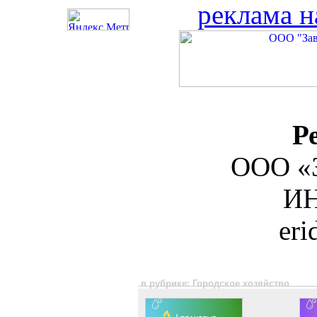
реклама н
Р
ООО «З
ИН
er
в рубрике: Городское хозяйство