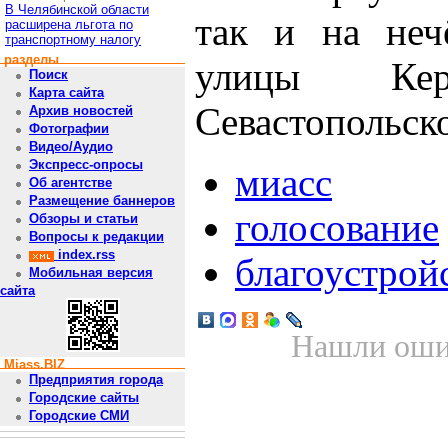
В Челябинской области
так и на неч
расширена льгота по
транспортному налогу
разделы
улицы Ке
Поиск
Карта сайта
Севастопольск
Архив новостей
Фотографии
Видео/Аудио
Экспресс-опросы
миасс
Об агентстве
Размещение баннеров
голосование
Обзоры и статьи
Вопросы к редакции
index.rss
благоустрой
Мобильная версия
сайта
Нашли ошиб
Miass.BIZ
Предприятия города
Городские сайты
Городские СМИ