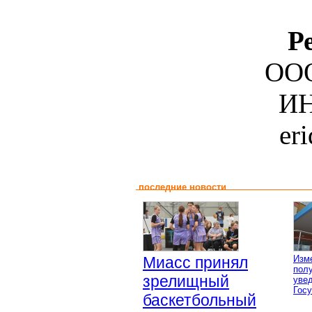
Р
ООО
ИН
er
последние новости
Миасс принял
Изм
пол
зрелищный
уве
Гос
баскетбольный