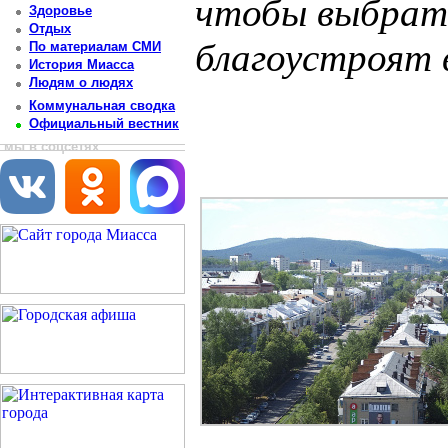
чтобы выбрат
Здоровье
Отдых
благоустроят 
По материалам СМИ
История Миасса
Людям о людях
Постоянный адрес статьи: http://newsmiass.ru/index.php?news=83624
Коммунальная сводка
Официальный вестник
мы в соцсетях