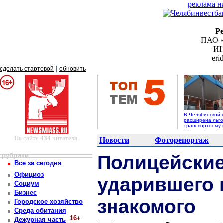
реклама н
Р
ПАО «
ИН
er
|
сделать стартовой
обновить
В Челябинской 
расширена льго
транспортному 
На сайте
434
читателя
Новости
Фоторепортаж
рубрики
Полицейские
Все за сегодня
Официоз
ударившего 
Социум
Бизнес
знакомого
Городское хозяйство
Среда обитания
16+
Дежурная часть