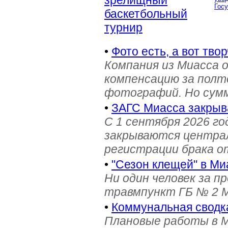
зрелищный
Гос
баскетбольный
турнир
•
Фото есть, а вот твор
Компания из Миасса 
компенсацию за полт
фотографий. Но сумм
•
ЗАГС Миасса закрыв
С 1 сентября 2026 го
закрываются централ
регистрации брака о
•
"Сезон клещей" в М
Ни один человек за 
травмпункт ГБ № 2 М
•
Коммунальная сводка
Плановые работы в Ми