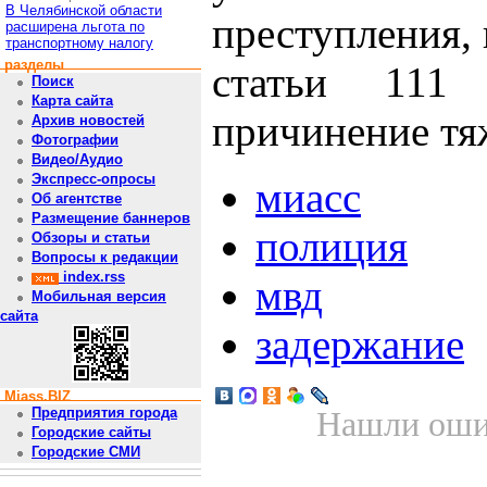
В Челябинской области
преступления,
расширена льгота по
транспортному налогу
разделы
статьи 11
Поиск
Карта сайта
причинение тя
Архив новостей
Фотографии
Видео/Аудио
Экспресс-опросы
миасс
Об агентстве
Размещение баннеров
полиция
Обзоры и статьи
Вопросы к редакции
index.rss
мвд
Мобильная версия
сайта
задержание
Miass.BIZ
Предприятия города
Нашли ошиб
Городские сайты
Городские СМИ