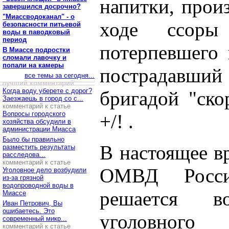
напитки, прои
завершился досрочно?
"Миассводоканал" - о
ходе ссоры
безопасности питьевой
воды в паводковый
период
потерпевшего 
В Миассе подростки
сломали лавочку и
попали на камеры
пострадавший 
все темы за сегодня...
лучший комментарий
Когда воду уберете с дорог?
бригадой "ск
Заезжаешь в город со с...
комментарий к статье
Вопросы городского
+/! .
хозяйства обсудили в
администрации Миасса
Было бы правильно
В настоящее в
разместить результаты
расследова...
комментарий к статье
ОМВД Росс
Уголовное дело возбудили
из-за грязной
водопроводной воды в
решается в
Миассе
Иван Петрович, Вы
ошибаетесь. Это
уголовног
современный микр...
комментарий к статье