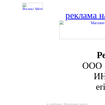
реклама н
Р
ООО 
ИН
er
в рубрике: Дежурная часть