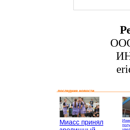
Р
ООО
ИН
er
последние новости
Миасс принял
Изм
пол
уве