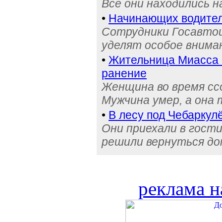
Все они находились 
•
Начинающих водител
Сотрудники Госавтои
уделят особое внима
•
Жительница Миасса 
ранение
Женщина во время сс
Мужчина умер, а она
•
В лесу под Чебаркул
Они приехали в гости
решили вернуться д
реклама н