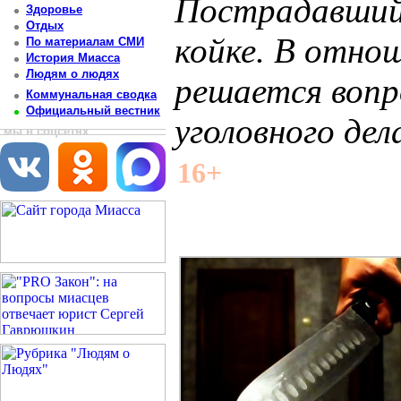
Пострадавший 
Здоровье
Отдых
койке. В отно
По материалам СМИ
История Миасса
Людям о людях
решается вопр
Коммунальная сводка
Официальный вестник
уголовного дел
мы в соцсетях
Постоянный адрес статьи: http://newsmiass.ru/index.php?news=83621
16+