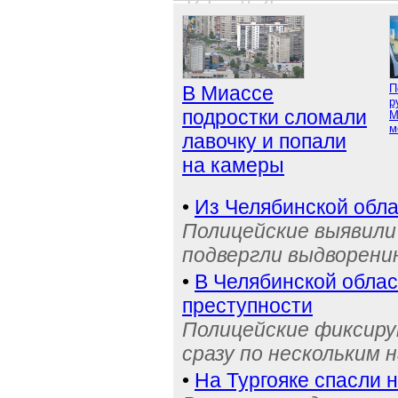
В Миассе
П
р
подростки сломали
М
м
лавочку и попали
на камеры
•
Из Челябинской обла
Полицейские выявили 
подвергли выдворени
•
В Челябинской обла
преступности
Полицейские фиксиру
сразу по нескольким 
•
На Тургояке спасли 