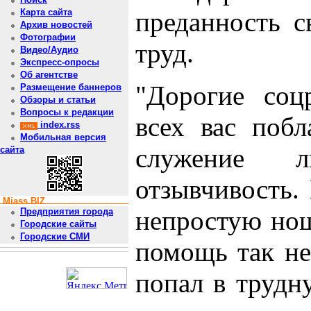
преданность с
Карта сайта
Архив новостей
Фотографии
труд.
Видео/Аудио
Экспресс-опросы
Об агентстве
"Дорогие соц
Размещение баннеров
Обзоры и статьи
Вопросы к редакции
всех вас побл
index.rss
Мобильная версия
служение 
сайта
отзывчивость.
Miass.BIZ
непростую нош
Предприятия города
Городские сайты
Городские СМИ
помощь так не
попал в трудн