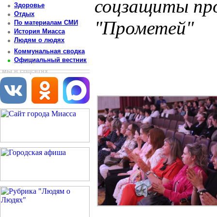
соцзащиты про
Здоровье
Отдых
"Прометей"
По материалам СМИ
История Миасса
Людям о людях
Постоянный адрес статьи: http://newsmiass.ru/index.php?news=83613
Коммунальная сводка
Официальный вестник
мы в соцсетях