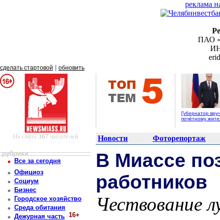
реклама н
Р
ПАО «
ИН
er
|
сделать стартовой
обновить
Губернатор вру
почётному жит
На сайте
367
читателей
Новости
Фоторепортаж
рубрики
В Миассе по
Все за сегодня
Официоз
работников
Социум
Бизнес
Чествование л
Городское хозяйство
Среда обитания
16+
Дежурная часть