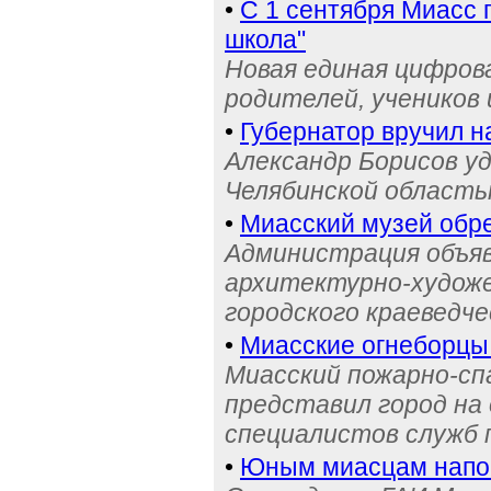
•
С 1 сентября Миасс 
школа"
Новая единая цифров
родителей, учеников 
•
Губернатор вручил н
Александр Борисов уд
Челябинской область
•
Миасский музей обре
Администрация объяв
архитектурно-художе
городского краеведче
•
Миасские огнеборцы
Миасский пожарно-сп
представил город на
специалистов служб
•
Юным миасцам нап