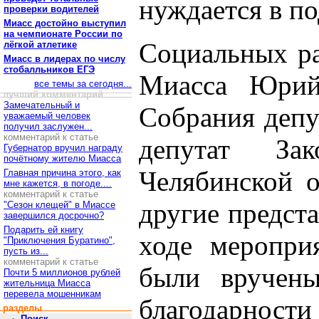
нуждается в п
проверки водителей
Миасс достойно выступил
на чемпионате России по
Социальных ра
лёгкой атлетике
Миасс в лидерах по числу
стобалльников ЕГЭ
Миасса Юрий 
все темы за сегодня...
лучший комментарий
Замечательный и
Собрания депу
уважаемый человек
получил заслужен...
комментарий к статье
депутат Зак
Губернатор вручил награду
почётному жителю Миасса
Челябинской о
Главная причина этого, как
мне кажется, в погоде....
комментарий к статье
другие предста
"Сезон клещей" в Миассе
завершился досрочно?
Подарить ей книгу
ходе меропри
"Приключения Буратино",
пусть из...
комментарий к статье
были вручены
Почти 5 миллионов рублей
жительница Миасса
перевела мошенникам
благодарнос
разделы
Поиск