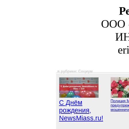
Р
ООО 
ИН
er
в рубрике: Социум
С Днём
Полиция 
предупреж
рождения,
мошенниче
NewsMiass.ru!