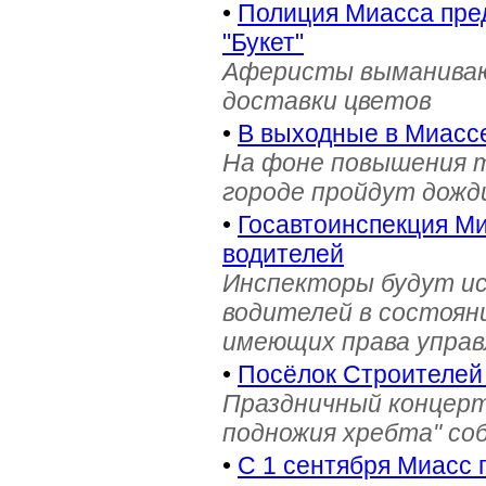
•
Полиция Миасса пре
"Букет"
Аферисты выманивают
доставки цветов
•
В выходные в Миасс
На фоне повышения т
городе пройдут дожд
•
Госавтоинспекция Ми
водителей
Инспекторы будут и
водителей в состояни
имеющих права управ
•
Посёлок Строителей
Праздничный концерт
подножия хребта" со
•
С 1 сентября Миасс 