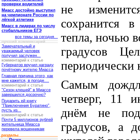
проверки водителей
не изменитс
Миасс достойно выступил
на чемпионате России по
сохранится в
лёгкой атлетике
Миасс в лидерах по числу
стобалльников ЕГЭ
тепла, ночью в
все темы за сегодня...
лучший комментарий
Замечательный и
градусов Цел
уважаемый человек
получил заслужен...
комментарий к статье
периодически н
Губернатор вручил награду
почётному жителю Миасса
Главная причина этого, как
Самым дождл
мне кажется, в погоде....
комментарий к статье
"Сезон клещей" в Миассе
четверг, 11 и
завершился досрочно?
Подарить ей книгу
"Приключения Буратино",
днём не по
пусть из...
комментарий к статье
Почти 5 миллионов рублей
градусов, а 
жительница Миасса
перевела мошенникам
разделы
Поиск