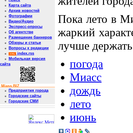
жителей город
Карта сайта
Архив новостей
Пока лето в М
Фотографии
Видео/Аудио
Экспресс-опросы
жаркий характе
Об агентстве
Размещение баннеров
лучше держать
Обзоры и статьи
Вопросы к редакции
index.rss
Мобильная версия
погода
сайта
Миасс
Miass.BIZ
дождь
Предприятия города
Городские сайты
лето
Городские СМИ
июнь