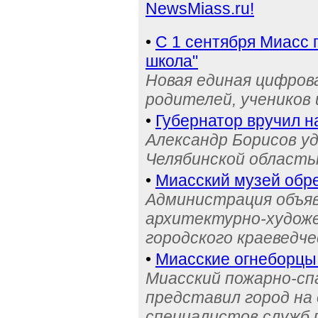
NewsMiass.ru!
•
С 1 сентября Миасс 
школа"
Новая единая цифров
родителей, учеников 
•
Губернатор вручил н
Александр Борисов уд
Челябинской область
•
Миасский музей обре
Администрация объяв
архитектурно-художе
городского краеведче
•
Миасские огнеборцы
Миасский пожарно-сп
представил город на
специалистов служб