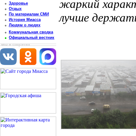
жаркий характ
Здоровье
Отдых
лучше держать
По материалам СМИ
История Миасса
Людям о людях
Постоянный адрес статьи: http://newsmiass.ru/index.php?news=83612
Коммунальная сводка
Официальный вестник
мы в соцсетях