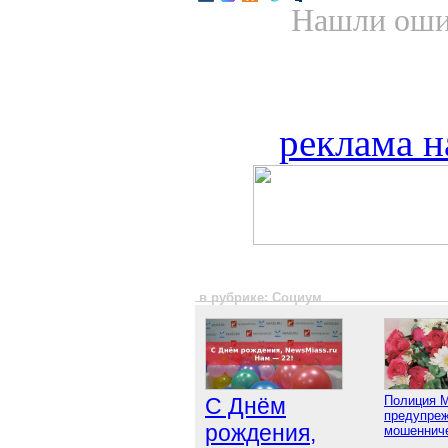
Нашли ошиб
реклама н
в рубрике: Социум
С Днём
Полиция 
предупреж
рождения,
мошенниче