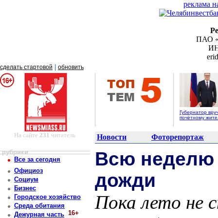
реклама н
Р
ПАО «
ИН
er
|
сделать стартовой
обновить
Губернатор вру
почётному жит
На сайте
231
читатель
Новости
Фоторепортаж
рубрики
Всю неделю 
Все за сегодня
Официоз
дожди
Социум
Бизнес
Пока лето не 
Городское хозяйство
Среда обитания
16+
Дежурная часть