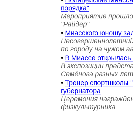
•
Полицейские Миасса 
порядка"
Мероприятие прошло 
"Райдер"
•
Миасского юношу зад
Несовершеннолетний
по городу на чужом 
•
В Миассе открылась 
В экспозиции предст
Семёнова разных лет 
•
Тренер спортшколы "
губернатора
Церемония награжден
физкультурника