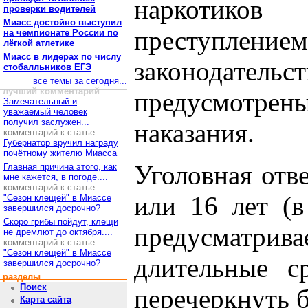
наркотико
проверки водителей
Миасс достойно выступил
преступле
на чемпионате России по
лёгкой атлетике
Миасс в лидерах по числу
законодательс
стобалльников ЕГЭ
все темы за сегодня...
лучший комментарий
предусмотр
Замечательный и
уважаемый человек
получил заслужен...
наказания.
комментарий к статье
Губернатор вручил награду
почётному жителю Миасса
Уголовная отве
Главная причина этого, как
мне кажется, в погоде....
комментарий к статье
или 16 лет (в
"Сезон клещей" в Миассе
завершился досрочно?
Скоро грибы пойдут, клещи
предусматрив
не дремлют до октября....
комментарий к статье
"Сезон клещей" в Миассе
длительные с
завершился досрочно?
разделы
Поиск
перечеркнуть 
Карта сайта