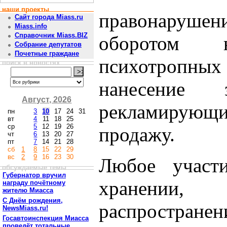
наши проекты
правонарушени
Сайт города Miass.ru
Miass.info
Справочник Miass.BIZ
оборотом н
Собрание депутатов
Почетные граждане
психотропны
поиск в новостях
нанесение 
Август, 2026
рекламирующи
пн
3
10
17
24
31
вт
4
11
18
25
ср
5
12
19
26
продажу.
чт
6
13
20
27
пт
7
14
21
28
сб
1
8
15
22
29
вс
2
9
16
23
30
Любое участи
обсуждаемые темы
Губернатор вручил
хранении,
награду почётному
жителю Миасса
С Днём рождения,
распростран
NewsMiass.ru!
Госавтоинспекция Миасса
проведёт тотальные