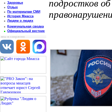
подростков об
Здоровье
Отдых
правонарушени
По материалам СМИ
История Миасса
Людям о людях
Постоянный адрес статьи: http://newsmiass.ru/index.php?news=83607
Коммунальная сводка
Официальный вестник
мы в соцсетях