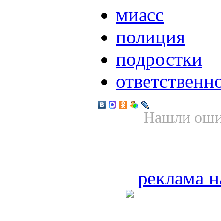
миасс
полиция
подростки
ответственн
Нашли ошиб
реклама н