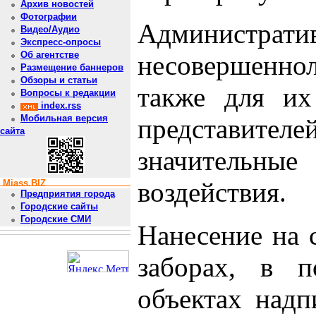
Архив новостей
Фотографии
Администрати
Видео/Аудио
Экспресс-опросы
Об агентстве
несовершеннол
Размещение баннеров
Обзоры и статьи
также для их
Вопросы к редакции
index.rss
Мобильная версия
представит
сайта
значительны
воздействия.
Miass.BIZ
Предприятия города
Городские сайты
Городские СМИ
Нанесение на 
заборах, в п
объектах надп