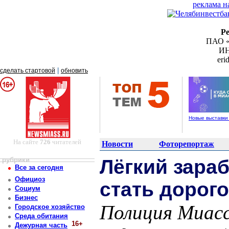
реклама н
Р
ПАО «
ИН
er
|
сделать стартовой
обновить
Новые выставки
На сайте
726
читателей
Новости
Фоторепортаж
рубрики
Лёгкий зараб
Все за сегодня
Официоз
стать дорог
Социум
Бизнес
Полиция Миас
Городское хозяйство
Среда обитания
16+
Дежурная часть