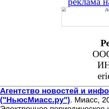
реклама н
Р
ООО
ИН
er
Агентство новостей и инфо
("НьюсМиасс.ру")
. Миасс, 2
Электронное периодическое 