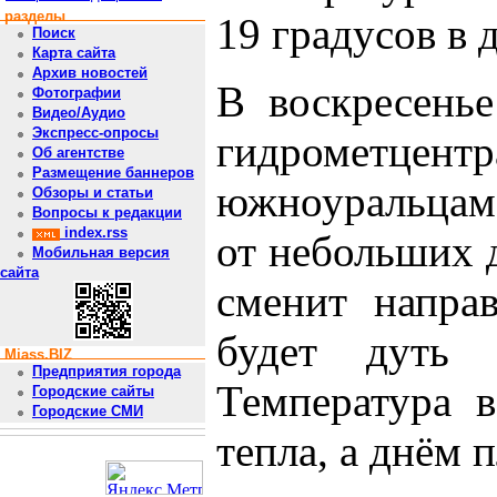
разделы
19 градусов в 
Поиск
Карта сайта
Архив новостей
В воскресенье
Фотографии
Видео/Аудио
Экспресс-опросы
гидрометц
Об агентстве
Размещение баннеров
южноуральцам
Обзоры и статьи
Вопросы к редакции
index.rss
от небольших 
Мобильная версия
сайта
сменит напра
будет дуть 
Miass.BIZ
Предприятия города
Температура 
Городские сайты
Городские СМИ
тепла, а днём 