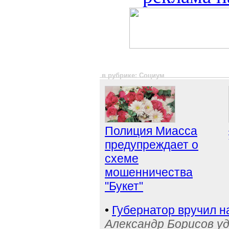
в рубрике: Социум
Полиция Миасса
предупреждает о
схеме
мошенничества
"Букет"
•
Губернатор вручил н
Александр Борисов уд