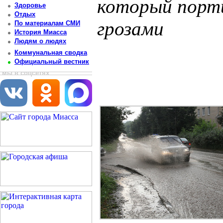
который порти
Здоровье
Отдых
грозами
По материалам СМИ
История Миасса
Людям о людях
Постоянный адрес статьи: http://newsmiass.ru/index.php?news=83606
Коммунальная сводка
Официальный вестник
мы в соцсетях