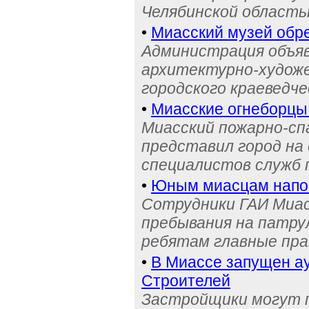
Челябинской область
•
Миасский музей обре
Администрация объяв
архитектурно-художе
городского краеведче
•
Миасские огнеборцы
Миасский пожарно-сп
представил город на
специалистов служб
•
Юным миасцам нап
Сотрудники ГАИ Миас
пребывания на патру
ребятам главные пра
•
В Миассе запущен ау
Строителей
Застройщики могут п