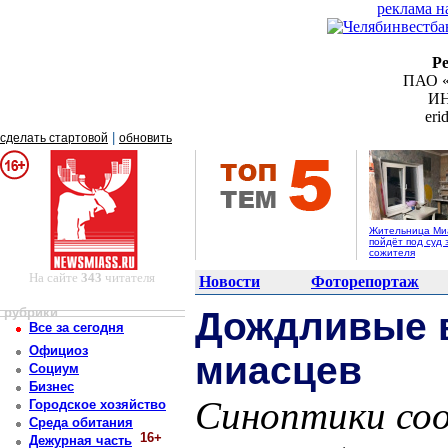
реклама н
Р
ПАО «
ИН
er
|
сделать стартовой
обновить
Жительница Ми
пойдёт под суд 
сожителя
На сайте
343
читателя
Новости
Фоторепортаж
рубрики
Дождливые 
Все за сегодня
Официоз
миасцев
Социум
Бизнес
Синоптики соо
Городское хозяйство
Среда обитания
16+
Дежурная часть