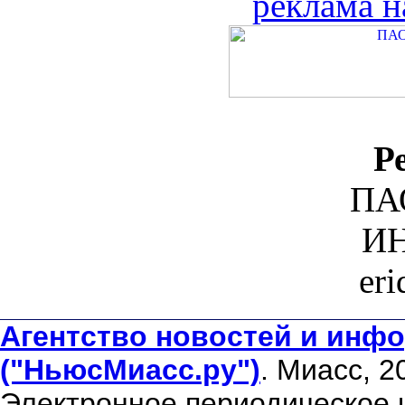
реклама н
Р
ПА
ИН
er
Агентство новостей и инфо
("НьюсМиасс.ру")
. Миасс, 2
Электронное периодическое 