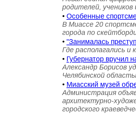
родителей, учеников 
•
Особенные спортсме
В Миассе 20 спортс
города по скейтборди
•
"Занималась престу
Где располагались и 
•
Губернатор вручил н
Александр Борисов уд
Челябинской область
•
Миасский музей обре
Администрация объяв
архитектурно-художе
городского краеведче