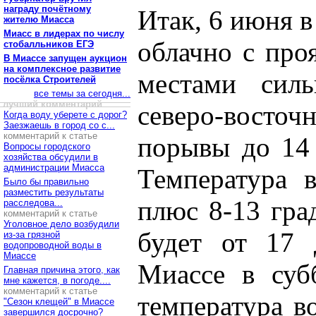
награду почётному
Итак, 6 июня в
жителю Миасса
Миасс в лидерах по числу
облачно с про
стобалльников ЕГЭ
В Миассе запущен аукцион
на комплексное развитие
местами силь
посёлка Строителей
все темы за сегодня...
лучший комментарий
северо-восто
Когда воду уберете с дорог?
Заезжаешь в город со с...
комментарий к статье
порывы до 14 
Вопросы городского
хозяйства обсудили в
администрации Миасса
Температура 
Было бы правильно
разместить результаты
плюс 8-13 гра
расследова...
комментарий к статье
Уголовное дело возбудили
будет от 17 
из-за грязной
водопроводной воды в
Миассе
Миассе в суб
Главная причина этого, как
мне кажется, в погоде....
комментарий к статье
температура в
"Сезон клещей" в Миассе
завершился досрочно?