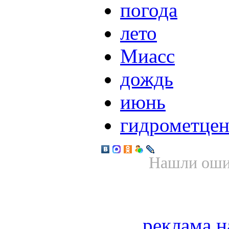
погода
лето
Миасс
дождь
июнь
гидрометцен
Нашли ошиб
реклама н