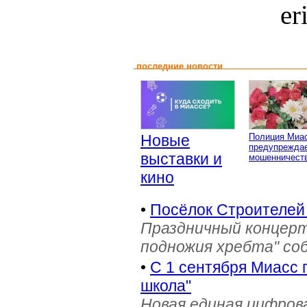
er
последние новости
Новые
Полиция Миа
предупреждае
выставки и
мошенничеств
кино
•
Посёлок Строителей
Праздничный концерт
подножия хребта" со
•
С 1 сентября Миасс 
школа"
Новая единая цифров