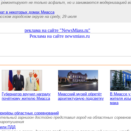
а ремонтируют не только асфальт, но и занимаются модернизацией в
ючат в некоторых домах Миасса
ском городском округе на среду, 29 июля
реклама на сайте "NewsMiass.ru"
Губернатор вручил награду
Миасский музей обретёт
В Миассе у
почётному жителю Миасса
архитектурную подсветку
жителя изъ
мака
призёры областных соревнований
ательный гарнизон достойно представил город на областных соревнов
ожаротушения
нили ПДД