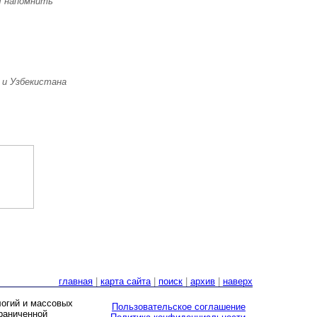
ы напомнить
 и Узбекистана
главная
|
карта сайта
|
поиск
|
архив
|
наверх
логий и массовых
Пользовательское соглашение
граниченной