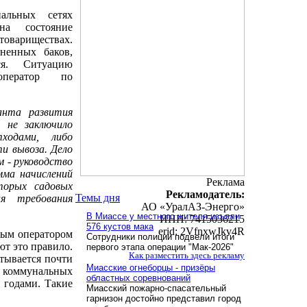
альных сетях
на состояние
овариществах.
ненных баков,
ся. Ситуацию
оператор по
анта развития
 не заключило
ходами, либо
и вывоза. Дело
 - руководство
мма начислений
Реклама
торых садовых
Рекламодатель:
Темы дня
я требования
АО «УралАЗ-Энерго»
В Миассе у местного жителя изъяли
ИНН: 7415036215
576 кустов мака
erid: 2VfnxwJkv4R
ным оператором
Сотрудники полиции подвели итоги
ют это правило.
первого этапа операции "Мак-2026"
Как разместить здесь рекламу
тывается почти
Миасские огнеборцы - призёры
х коммунальных
областных соревнований
 годами. Такие
Миасский пожарно-спасательный
гарнизон достойно представил город