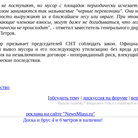
не поступают, но мусор с площадок периодически исчезает
озом занимаются так называемые "черные перевозчики". Они 
просто выгружают их в ближайшем лесу или овраге. При этом
ающие членские взносы, могут даже не догадываться, что лег
тически не происходит
", - отметил заместитель генерального д
Петров.
ор призывает председателей СНТ соблюдать закон. Официа
ый вывоз мусора и его последующую утилизацию без вреда 
я на незаключенном договоре - неоправданный риск, влекущий
ческие последствия.
ество
[
обсудить тему
|
дискуссия на форуме
|
вер
Нашли ошибку? Выделите текст с ошибкой и 
реклама на сайте "NewsMiass.ru"