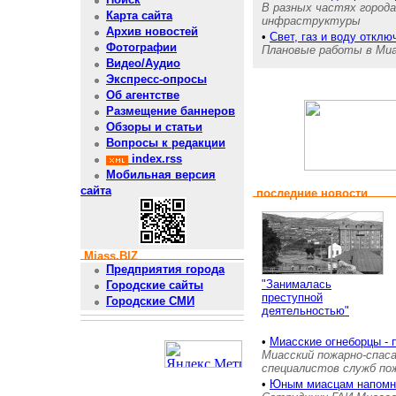
В разных частях город
Карта сайта
инфраструктуры
Архив новостей
•
Свет, газ и воду откл
Фотографии
Плановые работы в Миас
Видео/Аудио
Экспресс-опросы
Об агентстве
Размещение баннеров
Обзоры и статьи
Вопросы к редакции
index.rss
Мобильная версия
сайта
последние новости
Miass.BIZ
Предприятия города
"Занималась
Городские сайты
преступной
Городские СМИ
деятельностью"
•
Миасские огнеборцы - 
Миасский пожарно-спас
специалистов служб п
•
Юным миасцам напом