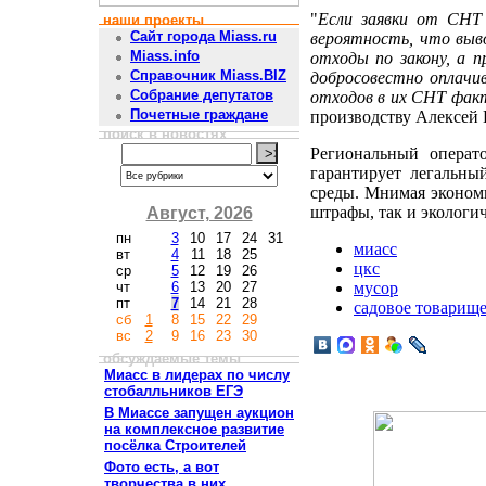
"
Если заявки от СНТ 
наши проекты
Сайт города Miass.ru
вероятность, что выв
Miass.info
отходы по закону, а 
Справочник Miass.BIZ
добросовестно оплачив
Собрание депутатов
отходов в их СНТ фак
Почетные граждане
производству Алексей 
поиск в новостях
Региональный операт
гарантирует легальн
среды. Мнимая экономи
штрафы, так и экологи
Август, 2026
пн
3
10
17
24
31
миасс
вт
4
11
18
25
цкс
ср
5
12
19
26
чт
6
13
20
27
мусор
пт
7
14
21
28
садовое товарищ
сб
1
8
15
22
29
вс
2
9
16
23
30
обсуждаемые темы
Миасс в лидерах по числу
стобалльников ЕГЭ
В Миассе запущен аукцион
на комплексное развитие
посёлка Строителей
Фото есть, а вот
творчества в них