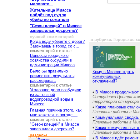
маловато...
Жительница Миасса
пойдёт под суд за
убийство сожителя
"Сезон клещей" в Миассе
завершился досрочно?
лучший комментарий
в рубрике: Городское х
Когда воду уберете с дорог?
Заезжаешь в город со с...
комментарий к статье
Вопросы городского
хозяйства обсудили в
администрации Миасса
Было бы правильно
Кому в Миассе ждать
разместить результаты
коммунальных
расследова...
отключений?
комментарий к статье
Уголовное дело возбудили
•
В Миассе продолжают 
из-за грязной
Сотрудники Центра ком
водопроводной воды в
территории от мусора
Миассе
•
Какие плановые отклю
Главная причина этого, как
Плановые работы в Миас
мне кажется, в погоде....
•
Коммунальная сводка.
комментарий к статье
Плановые работы в Миас
"Сезон клещей" в Миассе
•
Каких коммунальных о
завершился досрочно?
Плановые работы в Миас
разделы
•
В Миассе идёт ремонт 
Поиск