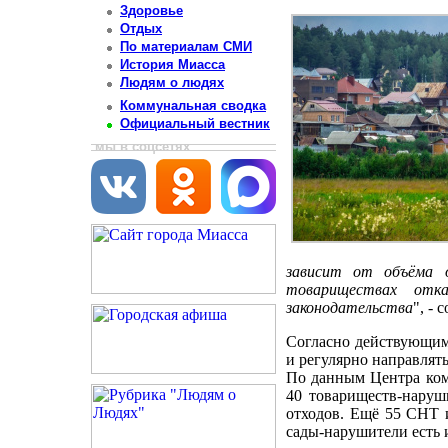
Здоровье
Отдых
По материалам СМИ
История Миасса
Людям о людях
Коммунальная сводка
Официальный вестник
мы в соцсетях
зависит от объёма о
товариществах отк
законодательства
", -
Согласно действующим
и регулярно направлят
По данным Центра комм
40 товариществ-наруш
отходов. Ещё 55 СНТ и
сады-нарушители есть 