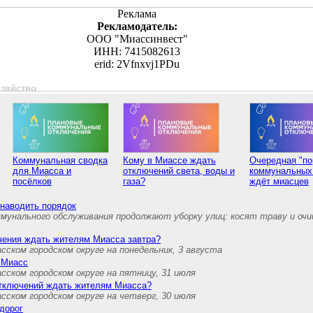
Реклама
Рекламодатель:
ООО "Миассинвест"
ИНН: 7415082613
erid: 2Vfnxvj1PDu
озяйство
Коммунальная сводка
Кому в Миассе ждать
Очередная "по
для Миасса и
отключений света, воды и
коммунальных
посёлков
газа?
ждёт миасцев
наводить порядок
мунального обслуживания продолжают уборку улиц: косят траву и о
чения ждать жителям Миасса завтра?
ском городском округе на понедельник, 3 августа
 Миасс
ском городском округе на пятницу, 31 июля
тключений ждать жителям Миасса?
ском городском округе на четверг, 30 июля
дорог