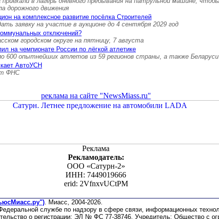
 приехали в лагерь дневного пребывания на патрульной машине, чтоб
ла дорожного движения
ион на комплексное развитие посёлка Строителей
ть заявку на участие в аукционе до 4 сентября 2029 год
коммунальных отключений?
ском городском округе на пятницу, 7 августа
ил на чемпионате России по лёгкой атлетике
ло 600 опытнейших атлетов из 59 регионов страны, а также Беларуси
скает АвтоУСН
ет ФНС
реклама на сайте "NewsMiass.ru"
Реклама
Рекламодатель:
ООО «Сатурн-2»
ИНН: 7449019666
erid: 2VfnxvUCtPM
ьюсМиасс.ру")
. Миасс, 2004-2026.
 Федеральной службе по надзору в сфере связи, информационных техно
етельство о регистрации: ЭЛ № ФС 77-38746. Учредитель: Общество с о