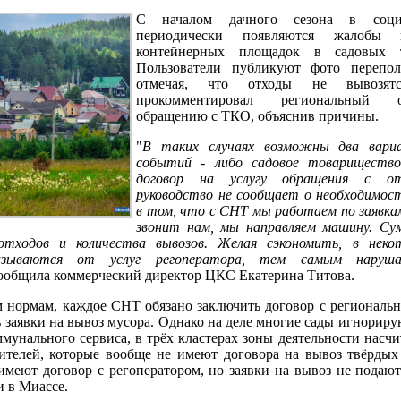
С началом дачного сезона в соци
периодически появляются жалобы 
контейнерных площадок в садовых т
Пользователи публикуют фото перепол
отмечая, что отходы не вывозят
прокомментировал региональный 
обращению с ТКО, объяснив причины.
"
В таких случаях возможны два вари
событий - либо садовое товарищество
договор на услугу обращения с от
руководство не сообщает о необходимост
в том, что с СНТ мы работаем по заявкам
звонит нам, мы направляем машину. Су
тходов и количества вывозов. Желая сэкономить, в неко
азываются от услуг регоператора, тем самым наруша
 сообщила коммерческий директор ЦКС Екатерина Титова.
 нормам, каждое СНТ обязано заключить договор с региональ
ь заявки на вывоз мусора. Однако на деле многие сады игнориру
унального сервиса, в трёх кластерах зоны деятельности насчи
ителей, которые вообще не имеют договора на вывоз твёрды
меют договор с регоператором, но заявки на вывоз не подают
и в Миассе.