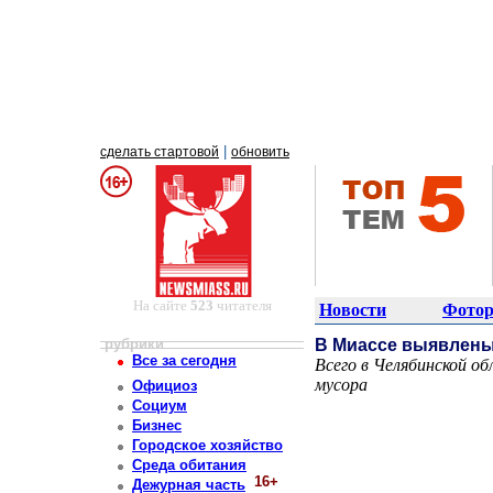
|
сделать стартовой
обновить
На сайте
523
читателя
Новости
Фотор
рубрики
В Миассе выявлены
Все за сегодня
Всего в Челябинской о
мусора
Официоз
Постоянный адрес статьи: http://newsmiass.ru/index.php?news=83604
Социум
Бизнес
Городское хозяйство
Среда обитания
16+
Дежурная часть