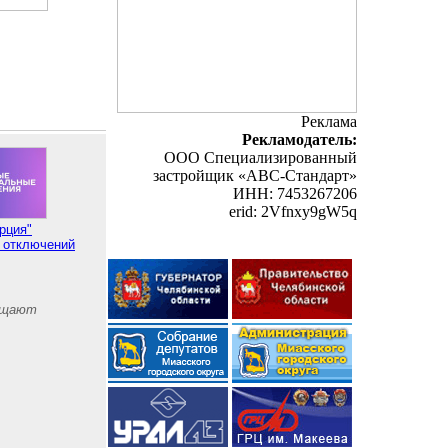
Реклама
Рекламодатель:
ООО Специализированный
застройщик «АВС-Стандарт»
ИНН: 7453267206
erid: 2Vfnxy9gW5q
рция"
 отключений
чищают