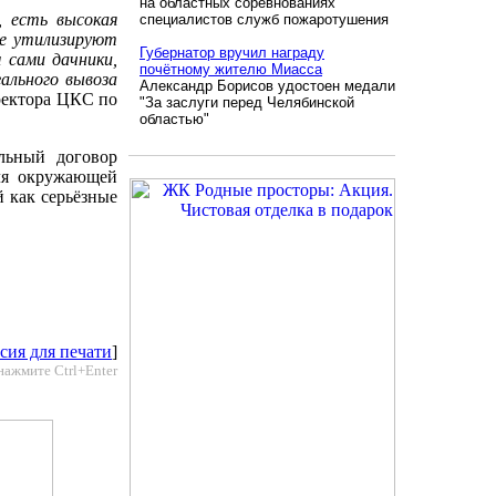
на областных соревнованиях
, есть высокая
специалистов служб пожаротушения
не утилизируют
Губернатор вручил награду
 сами дачники,
почётному жителю Миасса
ального вывоза
Александр Борисов удостоен медали
иректора ЦКС по
"За заслуги перед Челябинской
областью"
льный договор
для окружающей
 как серьёзные
сия для печати
]
нажмите Ctrl+Enter