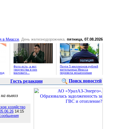
я в Миассе
, День железнодорожника,
пятница, 07.08.2026
Фото есть, а вот
Почти 5 миллионов рублей
творчества в них
жительница Миасса
иод
маловато...
перевела мошенникам
Поиск новостей
Гость редакции
 на вывоз
ское хозяйство
05.06.26
14:15
 сообщения