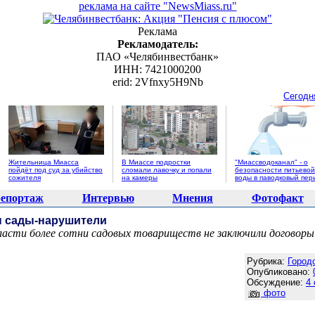
реклама на сайте "NewsMiass.ru"
Реклама
Рекламодатель:
ПАО «Челябинвестбанк»
ИНН: 7421000200
erid: 2Vfnxy5H9Nb
Сегодн
Жительница Миасса
В Миассе подростки
"Миассводоканал" - о
пойдёт под суд за убийство
сломали лавочку и попали
безопасности питьевой
сожителя
на камеры
воды в паводковый пер
епортаж
Интервью
Мнения
Фотофакт
 сады-нарушители
бласти более сотни садовых товариществ не заключили договоры
Агентство новостей "NewsMiass.ru"
Рубрика:
Город
Опубликовано:
Обсуждение:
4
фото