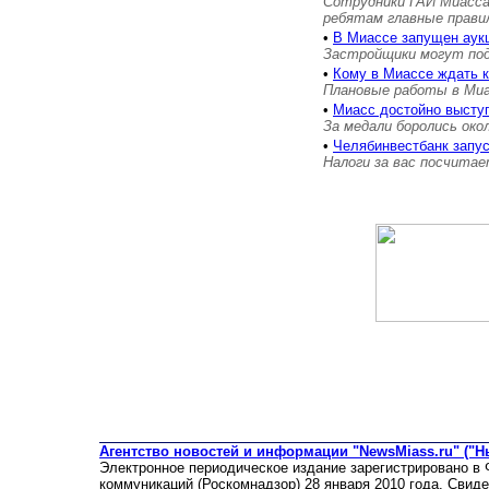
Сотрудники ГАИ Миасса
ребятам главные прави
•
В Миассе запущен аукц
Застройщики могут пода
•
Кому в Миассе ждать 
Плановые работы в Миас
•
Миасс достойно выступ
За медали боролись око
•
Челябинвестбанк запу
Налоги за вас посчита
Агентство новостей и информации "NewsMiass.ru" ("Н
Электронное периодическое издание зарегистрировано в
коммуникаций (Роскомнадзор) 28 января 2010 года. Свид