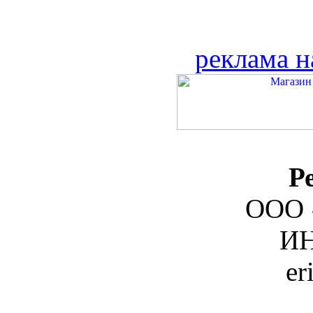
реклама н
Р
ООО 
ИН
er