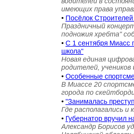
водителей в состояни
имеющих права управ
•
Посёлок Строителей
Праздничный концерт
подножия хребта" со
•
С 1 сентября Миасс 
школа"
Новая единая цифров
родителей, учеников 
•
Особенные спортсме
В Миассе 20 спортс
города по скейтборди
•
"Занималась престу
Где располагались и 
•
Губернатор вручил н
Александр Борисов уд