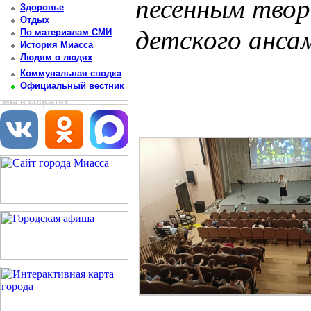
песенным твор
Здоровье
Отдых
детского анса
По материалам СМИ
История Миасса
Людям о людях
Постоянный адрес статьи: http://newsmiass.ru/index.php?news=83597
Коммунальная сводка
Официальный вестник
мы в соцсетях