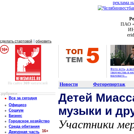
реклама н
Р
ПАО «
ИН
er
|
сделать стартовой
обновить
Фото есть, а во
творчества в ни
маловато...
На сайте
369
читателей
Новости
Фоторепортаж
рубрики
Детей Миасс
Все за сегодня
Официоз
музыки и д
Социум
Бизнес
Участники мер
Городское хозяйство
Среда обитания
16+
Дежурная часть