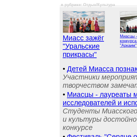
в рубрике: Отдых/Культура
Миасс зажёг
Миасцы -
конкурса
"Уральские
"Аркаим"
прикрасы"
•
Детей Миасса позна
Участники мероприят
творчеством замечат
•
Миасцы - лауреаты 
исследователей и исп
Студенты Миасского 
и культуры достойно
конкурсе
•
Фестиваль "Сердце о