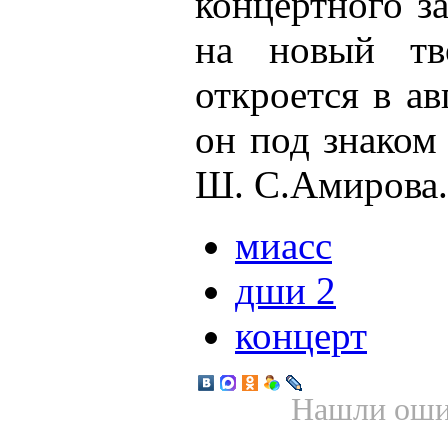
концертного з
на новый тво
откроется в ав
он под знако
Ш. С.Амирова.
миасс
дши 2
концерт
Нашли ошиб