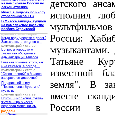
детского анса
на чемпионате России по
лёгкой атлетике
исполнил лю
Миасс в лидерах по числу
стобалльников ЕГЭ
В Миассе запущен аукцион
мультфильмов
на комплексное развитие
посёлка Строителей
лучший комментарий
России: Хаби
Когда воду уберете с дорог?
Заезжаешь в город со с...
комментарий к статье
музыкантами. 
Вопросы городского
хозяйства обсудили в
администрации Миасса
Татьяне Кур
Главная причина этого, как
мне кажется, в погоде....
известной бл
комментарий к статье
"Сезон клещей" в Миассе
завершился досрочно?
земля". В за
Подарить ей книгу
"Приключения Буратино",
пусть из...
вместе сканд
комментарий к статье
Почти 5 миллионов рублей
жительница Миасса
России в и
перевела мошенникам
разделы
Поиск