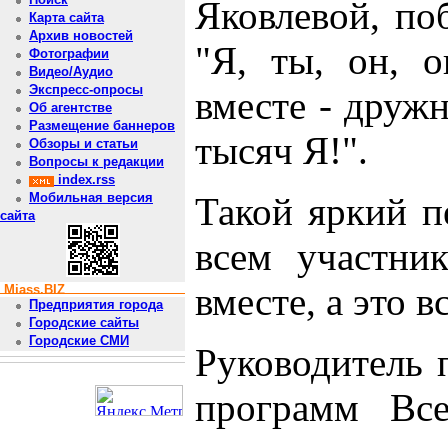
Яковлевой, по
Карта сайта
Архив новостей
"Я, ты, он, о
Фотографии
Видео/Аудио
Экспресс-опросы
вместе - дружн
Об агентстве
Размещение баннеров
тысяч Я!".
Обзоры и статьи
Вопросы к редакции
index.rss
Такой яркий п
Мобильная версия
сайта
всем участни
вместе, а это 
Miass.BIZ
Предприятия города
Городские сайты
Городские СМИ
Руководитель 
программ Все