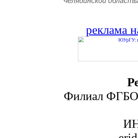
Челябинской область
реклама н
Р
Филиал ФГБО
ИН
eri