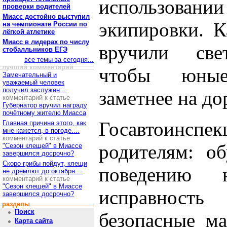
использова
проверки водителей
Миасс достойно выступил
экипировки. К
на чемпионате России по
лёгкой атлетике
Миасс в лидерах по числу
вручили све
стобалльников ЕГЭ
все темы за сегодня...
лучший комментарий
чтобы юные
Замечательный и
уважаемый человек
получил заслужен...
заметнее на до
комментарий к статье
Губернатор вручил награду
почётному жителю Миасса
Госавтоинспе
Главная причина этого, как
мне кажется, в погоде....
комментарий к статье
родителям: об
"Сезон клещей" в Миассе
завершился досрочно?
Скоро грибы пойдут, клещи
поведению 
не дремлют до октября....
комментарий к статье
"Сезон клещей" в Миассе
исправность 
завершился досрочно?
разделы
Поиск
безопасные м
Карта сайта