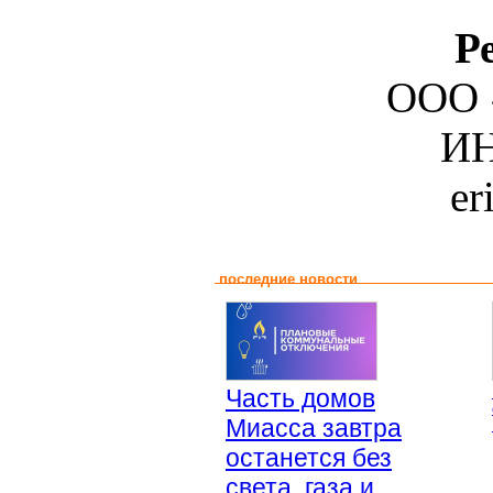
Р
ООО 
ИН
er
последние новости
Часть домов
Миасса завтра
останется без
света, газа и