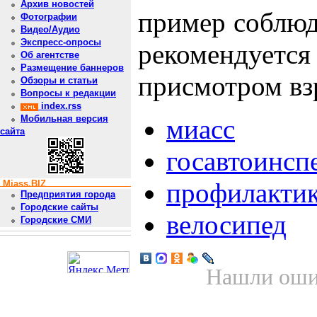
Архив новостей
пример соблюд
Фотографии
Видео/Аудио
Экспресс-опросы
рекомендует
Об агентстве
Размещение баннеров
присмотром вз
Обзоры и статьи
Вопросы к редакции
index.rss
Мобильная версия
миасс
сайта
госавтоинсп
профилакти
Miass.BIZ
Предприятия города
Городские сайты
велосипед
Городские СМИ
Нашли ошиб