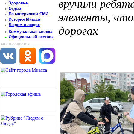
вручили ребя
Здоровье
Отдых
элементы, что
По материалам СМИ
История Миасса
Людям о людях
дорогах
Коммунальная сводка
Официальный вестник
Постоянный адрес статьи: http://newsmiass.ru/index.php?news=83591
мы в соцсетях