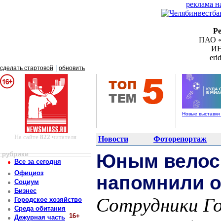
реклама н
Р
ПАО «
ИН
er
|
сделать стартовой
обновить
Новые выставки
На сайте
822
читателя
Новости
Фоторепортаж
рубрики
Юным велос
Все за сегодня
Официоз
напомнили о
Социум
Бизнес
Сотрудники Г
Городское хозяйство
Среда обитания
16+
Дежурная часть