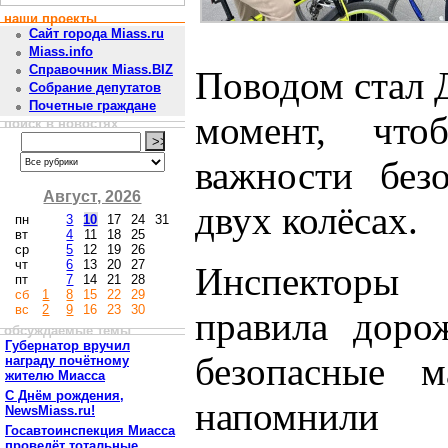
наши проекты
Сайт города Miass.ru
Miass.info
Справочник Miass.BIZ
Поводом стал 
Собрание депутатов
Почетные граждане
момент, чт
поиск в новостях
важности без
Август, 2026
двух колёсах.
пн
3
10
17
24
31
вт
4
11
18
25
ср
5
12
19
26
чт
6
13
20
27
Инспекторы
пт
7
14
21
28
сб
1
8
15
22
29
вс
2
9
16
23
30
правила доро
обсуждаемые темы
Губернатор вручил
безопасные 
награду почётному
жителю Миасса
С Днём рождения,
напомнил
NewsMiass.ru!
Госавтоинспекция Миасса
проведёт тотальные