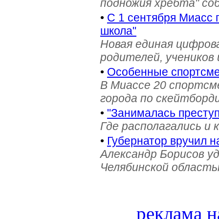
подножия хребта" со
•
С 1 сентября Миасс 
школа"
Новая единая цифров
родителей, учеников 
•
Особенные спортсме
В Миассе 20 спортс
города по скейтборди
•
"Занималась престу
Где располагались и 
•
Губернатор вручил н
Александр Борисов уд
Челябинской область
реклама н