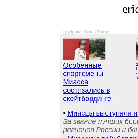
er
в рубрике: Отдых/Спорт
Особенные
М
в
спортсмены
ч
л
Миасса
состязались в
скейтбординге
•
Миасцы выступили н
За звание лучших бор
регионов России и бл