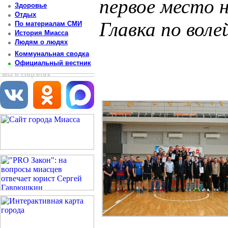
первое место 
Здоровье
Отдых
Главка по воле
По материалам СМИ
История Миасса
Людям о людях
Постоянный адрес статьи: http://newsmiass.ru/index.php?news=83590
Коммунальная сводка
Официальный вестник
мы в соцсетях