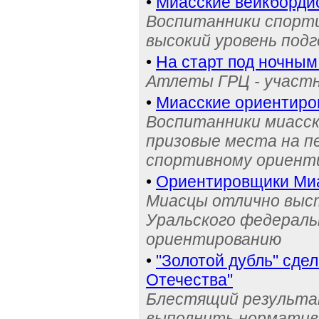
•
Миасские вейкбордис
Воспитанники спорти
высокий уровень под
•
На старт под ночным
Атлеты ГРЦ - участн
•
Миасские ориентиро
Воспитанники миасск
призовые места на п
спортивному ориент
•
Ориентировщики Миа
Миасцы отлично выст
Уральского федераль
ориентированию
•
"Золотой дубль" сде
Отечества"
Блестящий результа
выполнить норматив