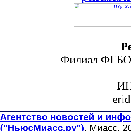
Р
Филиал ФГБО
ИН
eri
Агентство новостей и инфо
("НьюсМиасс.ру")
. Миасс, 2