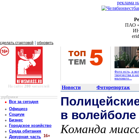
реклама н
Р
ПАО «
ИН
er
|
сделать стартовой
обновить
Фото есть, а во
творчества в ни
маловато...
На сайте
280
читателей
Новости
Фоторепортаж
рубрики
Полицейские
Все за сегодня
Официоз
в волейболе
Социум
Бизнес
Команда миасс
Городское хозяйство
Среда обитания
16+
Дежурная часть