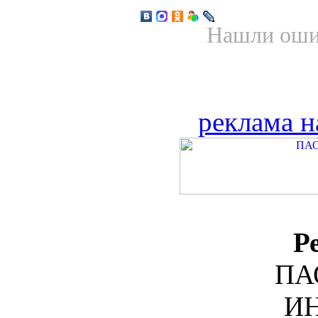
Нашли ошиб
реклама н
Р
ПА
ИН