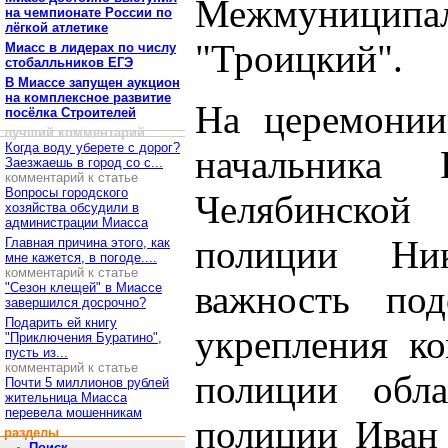
Межмуниципа
на чемпионате России по
лёгкой атлетике
"Троицкий".
Миасс в лидерах по числу
стобалльников ЕГЭ
В Миассе запущен аукцион
на комплексное развитие
На церемонии
посёлка Строителей
лучший комментарий
Когда воду уберете с дорог?
начальник
Заезжаешь в город со с...
комментарий к статье
Вопросы городского
Челябинской
хозяйства обсудили в
администрации Миасса
полиции Ни
Главная причина этого, как
мне кажется, в погоде....
комментарий к статье
важность под
"Сезон клещей" в Миассе
завершился досрочно?
Подарить ей книгу
укрепления ко
"Приключения Буратино",
пусть из...
комментарий к статье
полиции обла
Почти 5 миллионов рублей
жительница Миасса
перевела мошенникам
полиции Иван
разделы
Поиск