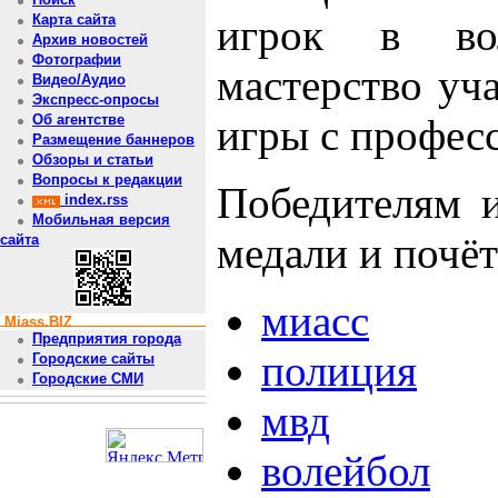
игрок в во
Карта сайта
Архив новостей
Фотографии
мастерство уч
Видео/Аудио
Экспресс-опросы
игры с профес
Об агентстве
Размещение баннеров
Обзоры и статьи
Вопросы к редакции
Победителям и
index.rss
Мобильная версия
медали и почё
сайта
миасс
Miass.BIZ
Предприятия города
полиция
Городские сайты
Городские СМИ
мвд
волейбол