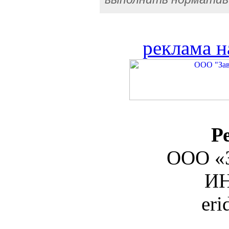
реклама н
Р
ООО «З
ИН
er