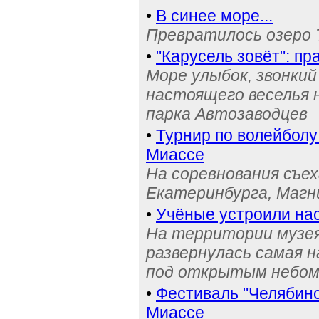
•
В синее море...
Превратилось озеро 
•
"Карусель зовёт": п
Море улыбок, звонки
настоящего веселья 
парка Автозаводцев
•
Турнир по волейболу
Миассе
На соревнования съех
Екатеринбурга, Магн
•
Учёные устроили на
На территории музея
развернулась самая 
под открытым небо
•
Фестиваль "Челябинс
Миассе