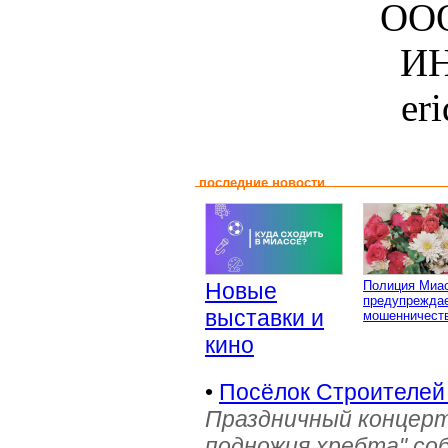
ООО
ИН
er
последние новости
Новые
Полиция Миа
предупреждае
выставки и
мошенничеств
кино
•
Посёлок Строителей
Праздничный концерт
подножия хребта" со