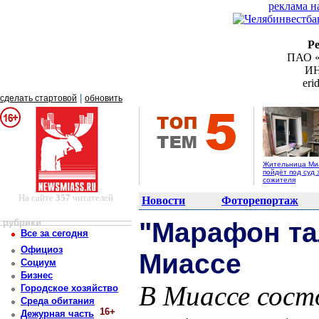
реклама н
Р
ПАО «
ИН
er
|
сделать стартовой
обновить
Жительница Ми
пойдёт под суд 
сожителя
На сайте
357
читателей
Новости
Фоторепортаж
рубрики
"Марафон та
Все за сегодня
Официоз
Миассе
Социум
Бизнес
В Миассе сост
Городское хозяйство
Среда обитания
16+
Дежурная часть