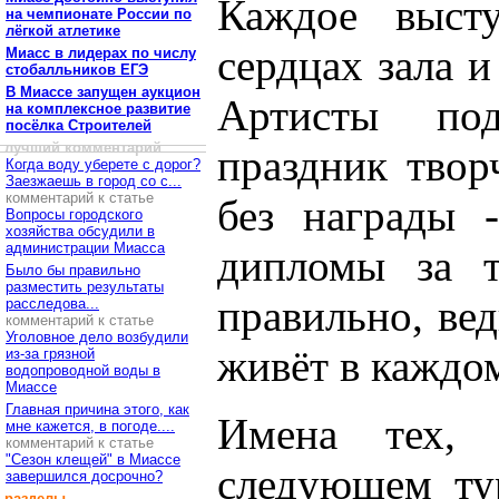
Каждое выст
на чемпионате России по
лёгкой атлетике
сердцах зала 
Миасс в лидерах по числу
стобалльников ЕГЭ
В Миассе запущен аукцион
Артисты по
на комплексное развитие
посёлка Строителей
лучший комментарий
праздник твор
Когда воду уберете с дорог?
Заезжаешь в город со с...
комментарий к статье
без награды 
Вопросы городского
хозяйства обсудили в
администрации Миасса
дипломы за т
Было бы правильно
разместить результаты
правильно, вед
расследова...
комментарий к статье
Уголовное дело возбудили
живёт в каждом
из-за грязной
водопроводной воды в
Миассе
Главная причина этого, как
Имена тех,
мне кажется, в погоде....
комментарий к статье
"Сезон клещей" в Миассе
следующем тур
завершился досрочно?
разделы