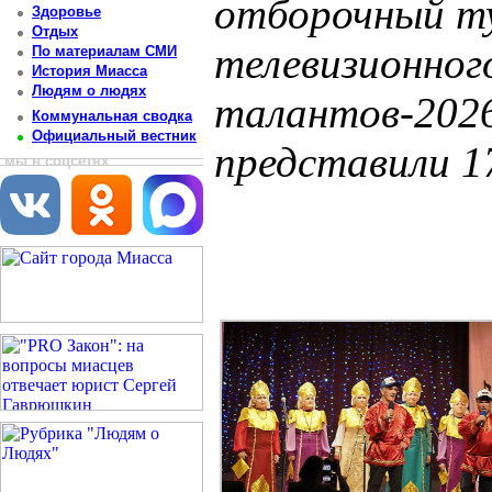
отборочный т
Здоровье
Отдых
телевизионног
По материалам СМИ
История Миасса
Людям о людях
талантов-2026
Коммунальная сводка
Официальный вестник
представили 1
мы в соцсетях
Постоянный адрес статьи: http://newsmiass.ru/index.php?news=83588