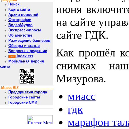
Поиск
июня включите
Карта сайта
Архив новостей
на сайте управ
Фотографии
Видео/Аудио
Экспресс-опросы
сайте ГДК.
Об агентстве
Размещение баннеров
Обзоры и статьи
Как прошёл ко
Вопросы к редакции
index.rss
Мобильная версия
снимках наш
сайта
Мизурова.
Miass.BIZ
миасс
Предприятия города
Городские сайты
Городские СМИ
гдк
марафон тал