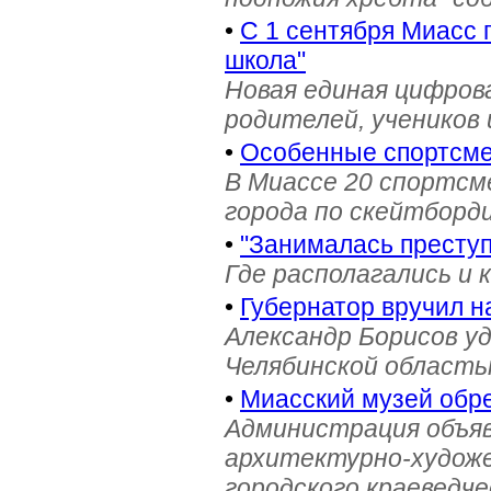
•
С 1 сентября Миасс 
школа"
Новая единая цифров
родителей, учеников 
•
Особенные спортсме
В Миассе 20 спортс
города по скейтборди
•
"Занималась престу
Где располагались и 
•
Губернатор вручил н
Александр Борисов уд
Челябинской область
•
Миасский музей обре
Администрация объяв
архитектурно-художе
городского краеведче