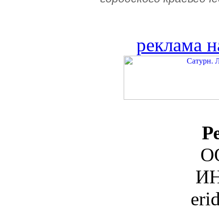
реклама н
Р
О
ИН
eri