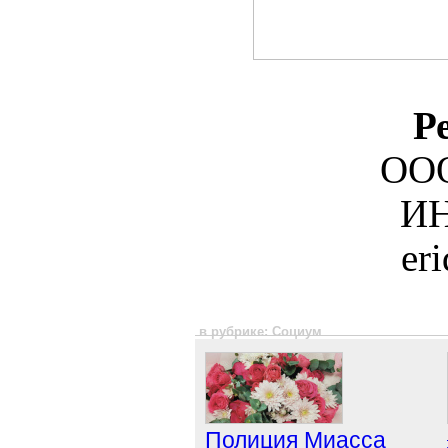
Р
ООО
ИН
er
в рубрике: Социум
Полиция Миасса