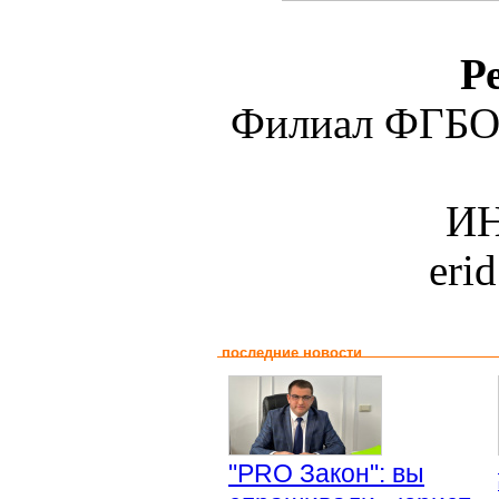
Р
Филиал ФГБО
ИН
eri
последние новости
"PRO Закон": вы