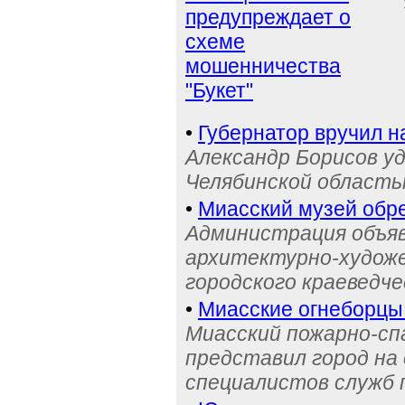
предупреждает о
схеме
мошенничества
"Букет"
•
Губернатор вручил н
Александр Борисов уд
Челябинской область
•
Миасский музей обре
Администрация объяв
архитектурно-художе
городского краеведче
•
Миасские огнеборцы
Миасский пожарно-сп
представил город на
специалистов служб