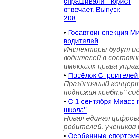
спрашивали - юрист
отвечает. Выпуск
208
•
Госавтоинспекция Ми
водителей
Инспекторы будут и
водителей в состояни
имеющих права управ
•
Посёлок Строителей
Праздничный концерт
подножия хребта" со
•
С 1 сентября Миасс 
школа"
Новая единая цифров
родителей, учеников 
•
Особенные спортсме