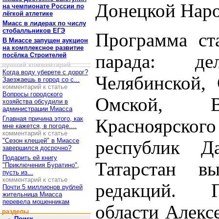
Донецкой Наро
на чемпионате России по
лёгкой атлетике
Миасс в лидерах по числу
стобалльников ЕГЭ
Программа ста
В Миассе запущен аукцион
на комплексное развитие
посёлка Строителей
парада: д
лучший комментарий
Когда воду уберете с дорог?
Челябинской, 
Заезжаешь в город со с...
комментарий к статье
Вопросы городского
Омской, Во
хозяйства обсудили в
администрации Миасса
Главная причина этого, как
Красноярского
мне кажется, в погоде....
комментарий к статье
"Сезон клещей" в Миассе
республик Да
завершился досрочно?
Подарить ей книгу
Татарстан 
"Приключения Буратино",
пусть из...
комментарий к статье
редакций. Г
Почти 5 миллионов рублей
жительница Миасса
перевела мошенникам
области Алекс
разделы
Поиск