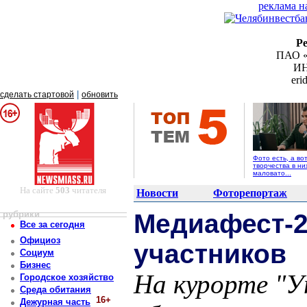
реклама н
Р
ПАО «
ИН
er
|
сделать стартовой
обновить
Фото есть, а во
творчества в ни
маловато...
На сайте
503
читателя
Новости
Фоторепортаж
рубрики
Медиафест-2
Все за сегодня
Официоз
участников
Социум
Бизнес
На курорте "У
Городское хозяйство
Среда обитания
16+
Дежурная часть