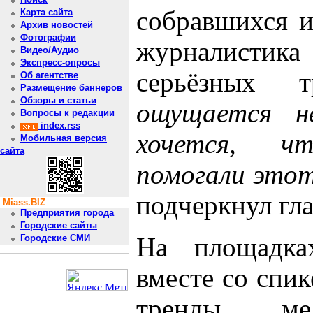
собравшихся и
Карта сайта
Архив новостей
Фотографии
журналисти
Видео/Аудио
Экспресс-опросы
серьёзных т
Об агентстве
Размещение баннеров
Обзоры и статьи
ощущается н
Вопросы к редакции
index.rss
хочется, ч
Мобильная версия
сайта
помогали это
подчеркнул гла
Miass.BIZ
Предприятия города
Городские сайты
На площадка
Городские СМИ
вместе со спи
тренды мед