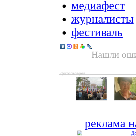
медиафест
журналисты
фестиваль
Нашли оши
фотогалерея
реклама н