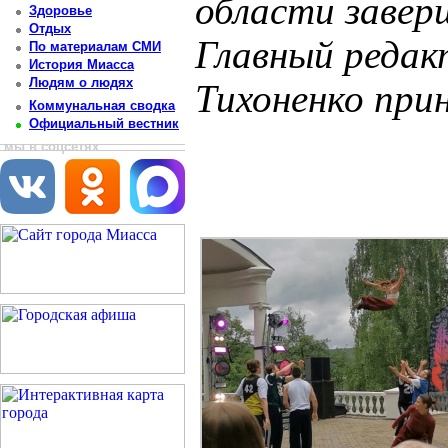
области завер
Здоровье
Отдых
Главный редак
По материалам СМИ
История Миасса
Людям о людях
Тихоненко при
Коммунальная сводка
Официальный вестник
Постоянный адрес статьи: http://newsmiass.ru/index.php?news=83586
мы в соцсетях