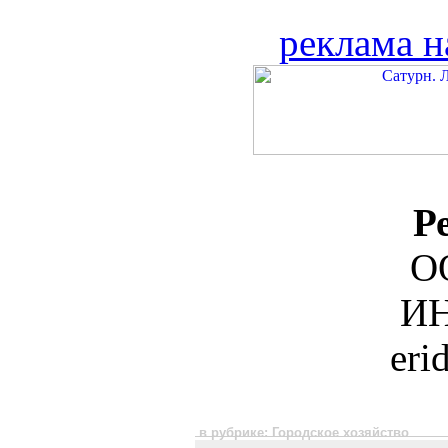
реклама н
Р
О
ИН
eri
в рубрике: Городское хозяйство