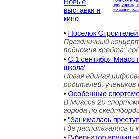
Новые
Полиция Миа
предупреждае
выставки и
мошенничеств
кино
•
Посёлок Строителей
Праздничный концерт
подножия хребта" со
•
С 1 сентября Миасс 
школа"
Новая единая цифров
родителей, учеников 
•
Особенные спортсме
В Миассе 20 спортс
города по скейтборди
•
"Занималась престу
Где располагались и 
•
Губернатор вручил н