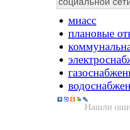
социальной сети
миасс
плановые о
коммунальна
электроснаб
газоснабжен
водоснабже
Нашли ошиб