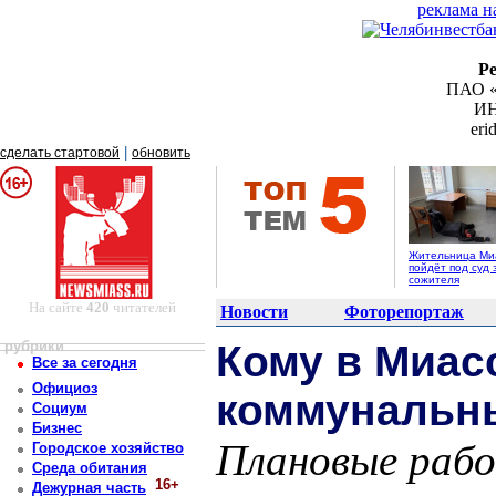
реклама н
Р
ПАО «
ИН
er
|
сделать стартовой
обновить
Жительница Ми
пойдёт под суд 
сожителя
На сайте
420
читателей
Новости
Фоторепортаж
рубрики
Кому в Миас
Все за сегодня
Официоз
коммунальн
Социум
Бизнес
Плановые рабо
Городское хозяйство
Среда обитания
16+
Дежурная часть