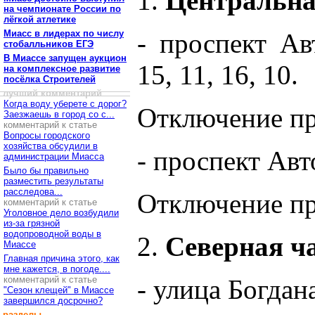
1.
Центральна
на чемпионате России по
лёгкой атлетике
Миасс в лидерах по числу
- проспект Авт
стобалльников ЕГЭ
В Миассе запущен аукцион
15, 11, 16, 10.
на комплексное развитие
посёлка Строителей
лучший комментарий
Когда воду уберете с дорог?
Отключение про
Заезжаешь в город со с...
комментарий к статье
Вопросы городского
хозяйства обсудили в
- проспект Авт
администрации Миасса
Было бы правильно
разместить результаты
расследова...
Отключение про
комментарий к статье
Уголовное дело возбудили
из-за грязной
водопроводной воды в
2.
Северная ча
Миассе
Главная причина этого, как
мне кажется, в погоде....
комментарий к статье
- улица Богдан
"Сезон клещей" в Миассе
завершился досрочно?
разделы