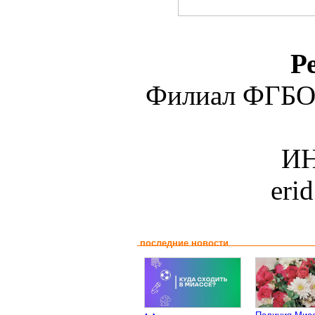
Р
Филиал ФГБО
ИН
eri
последние новости