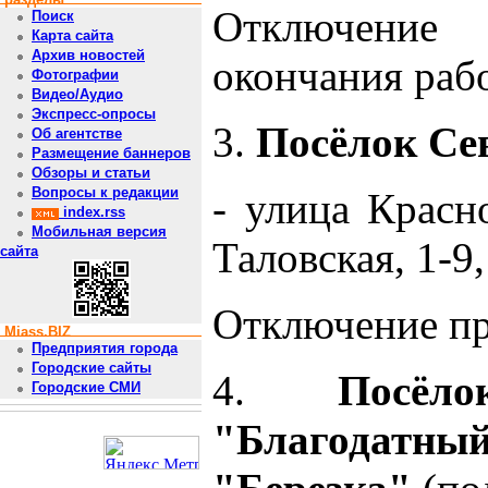
Отключение
Поиск
Карта сайта
Архив новостей
окончания рабо
Фотографии
Видео/Аудио
Экспресс-опросы
3.
Посёлок Се
Об агентстве
Размещение баннеров
Обзоры и статьи
Вопросы к редакции
- улица Красно
index.rss
Мобильная версия
Таловская, 1-9,
сайта
Отключение про
Miass.BIZ
Предприятия города
Городские сайты
4.
Посё
Городские СМИ
"Благодат