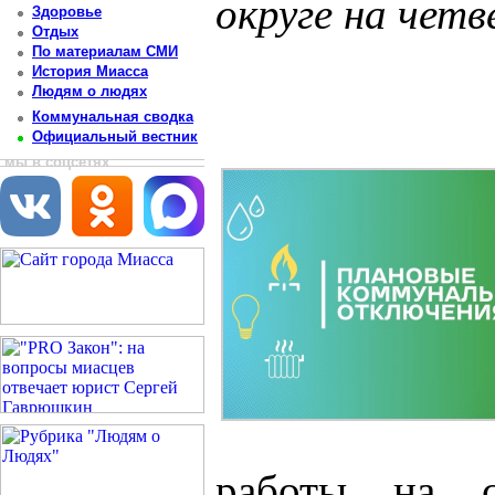
округе на четв
Здоровье
Отдых
Постоянный адрес статьи: http://newsmiass.ru/index.php?news=83583
По материалам СМИ
История Миасса
Людям о людях
Коммунальная сводка
Официальный вестник
мы в соцсетях
работы на с