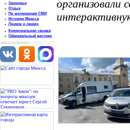
организовали 
Здоровье
Отдых
интерактивную
По материалам СМИ
История Миасса
Людям о людях
Постоянный адрес статьи: http://newsmiass.ru/index.php?news=83570
Коммунальная сводка
Официальный вестник
мы в соцсетях