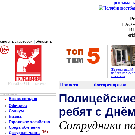
реклама н
Р
ПАО «
ИН
er
|
сделать стартовой
обновить
Жительница Ми
пойдёт под суд 
сожителя
На сайте
311
читателей
Новости
Фоторепортаж
рубрики
Полицейские
Все за сегодня
Официоз
ребят с Днё
Социум
Бизнес
Сотрудники п
Городское хозяйство
Среда обитания
16+
Дежурная часть