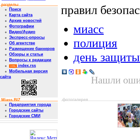
разделы
правил безопас
Поиск
Карта сайта
Архив новостей
миасс
Фотографии
Видео/Аудио
Экспресс-опросы
полиция
Об агентстве
Размещение баннеров
день защиты
Обзоры и статьи
Вопросы к редакции
index.rss
Мобильная версия
сайта
Нашли ошиб
фотогалерея
Miass.BIZ
Предприятия города
Городские сайты
Городские СМИ