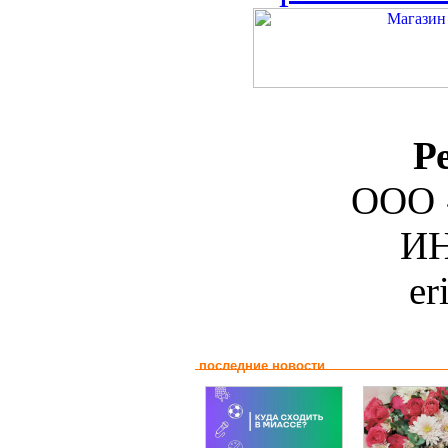
Р
ООО 
ИН
er
последние новости