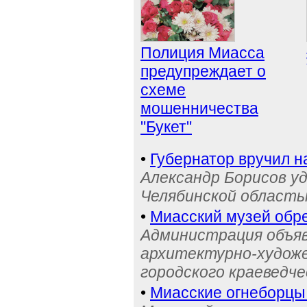
Полиция Миасса
предупреждает о
схеме
мошенничества
"Букет"
•
Губернатор вручил н
Александр Борисов уд
Челябинской область
•
Миасский музей обре
Администрация объяв
архитектурно-художе
городского краеведче
•
Миасские огнеборцы