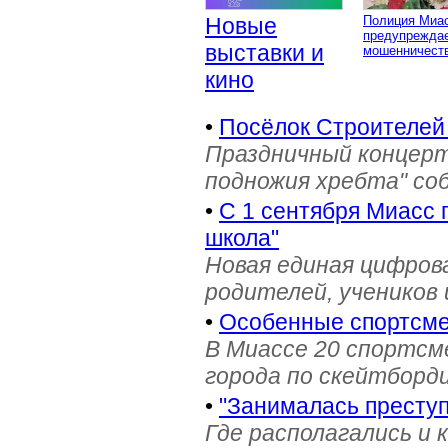
Новые
Полиция Миа
предупреждае
выставки и
мошенничеств
кино
•
Посёлок Строителей
Праздничный концерт
подножия хребта" со
•
С 1 сентября Миасс 
школа"
Новая единая цифров
родителей, учеников 
•
Особенные спортсме
В Миассе 20 спортс
города по скейтборди
•
"Занималась престу
Где располагались и 