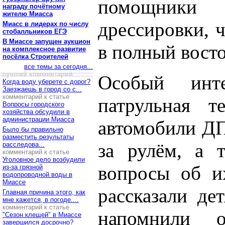
помощники
награду почётному
жителю Миасса
дрессировки, 
Миасс в лидерах по числу
стобалльников ЕГЭ
В Миассе запущен аукцион
в полный восто
на комплексное развитие
посёлка Строителей
все темы за сегодня...
лучший комментарий
Особый инт
Когда воду уберете с дорог?
Заезжаешь в город со с...
комментарий к статье
патрульная т
Вопросы городского
хозяйства обсудили в
администрации Миасса
автомобили ДП
Было бы правильно
разместить результаты
за рулём, а 
расследова...
комментарий к статье
Уголовное дело возбудили
вопросы об и
из-за грязной
водопроводной воды в
Миассе
рассказали де
Главная причина этого, как
мне кажется, в погоде....
комментарий к статье
напомнили 
"Сезон клещей" в Миассе
завершился досрочно?