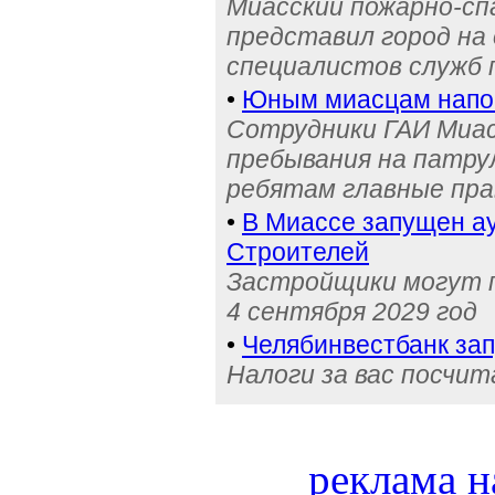
Миасский пожарно-сп
представил город на
специалистов служб
•
Юным миасцам нап
Сотрудники ГАИ Миас
пребывания на патру
ребятам главные пра
•
В Миассе запущен ау
Строителей
Застройщики могут п
4 сентября 2029 год
•
Челябинвестбанк за
Налоги за вас посчи
реклама н