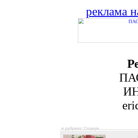
реклама н
Р
ПА
ИН
er
в рубрике: Социум