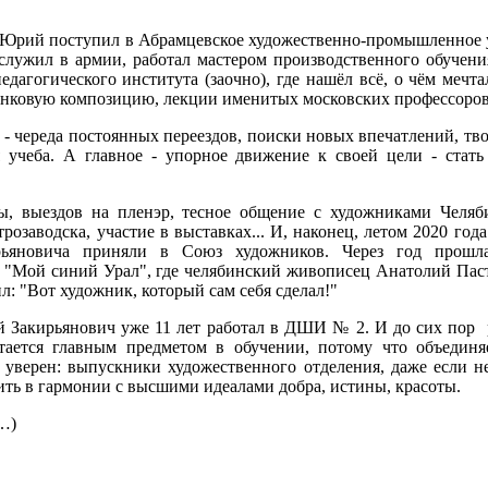
а Юрий поступил в Абрамцевское художественно-промышленное 
служил в армии, работал мастером производственного обучени
едагогического института (заочно), где нашёл всё, о чём мечт
анковую композицию, лекции именитых московских профессоров
- череда постоянных переездов, поиски новых впечатлений, тв
я учеба. А главное - упорное движение к своей цели - стат
ы, выездов на пленэр, тесное общение с художниками Челяб
розаводска, участие в выставках... И, наконец, летом 2020 года
рьяновича приняли в Союз художников. Через год прошл
 "Мой синий Урал", где челябинский живописец Анатолий Паст
л: "Вот художник, который сам себя сделал!"
 Закирьянович уже 11 лет работал в ДШИ № 2. И до сих пор р
тается главным предметом в обучении, потому что объедин
уверен: выпускники художественного отделения, даже если не
ть в гармонии с высшими идеалами добра, истины, красоты.
…)