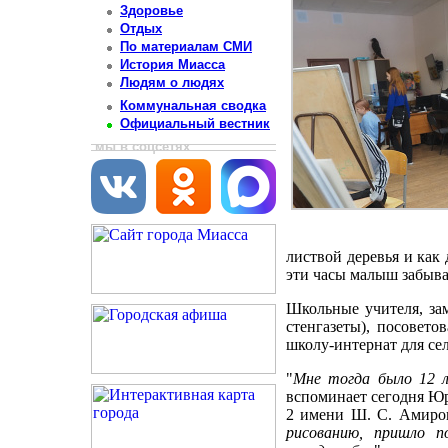
Здоровье
Отдых
По материалам СМИ
История Миасса
Людям о людях
Коммунальная сводка
Официальный вестник
мы в соцсетях
листвой деревья и как
эти часы малыш забывал
Школьные учителя, за
стенгазеты), посовет
школу-интернат для сел
"
Мне тогда было 12 л
вспоминает сегодня Ю
2 имени Ш. С. Амиро
рисованию, пришло п