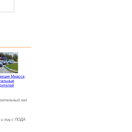
пекция Миасса
тальные
дителей
зрительный зал
 и лиц с ПОДА