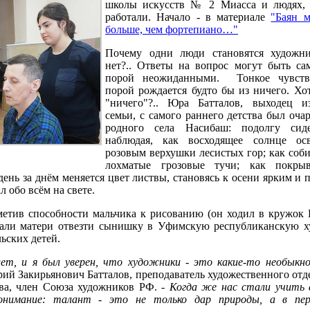
школы искусств № 2 Миасса и людях, 
работали. Начало - в материале
"Баян 
больше, чем фортепиано…"
Почему одни люди становятся художни
нет?.. Ответы на вопрос могут быть с
порой неожиданными. Тонкое чувств
порой рождается будто бы из ничего. Х
"ничего"?.. Юра Батталов, выходец и
семьи, с самого раннего детства был оча
родного села Насибаш: подолгу сид
наблюдая, как восходящее солнце ос
розовым верхушки лесистых гор; как соби
лохматые грозовые тучи; как покры
 день за днём меняется цвет листвы, становясь к осени ярким и
 обо всём на свете.
метив способности мальчика к рисованию (он ходил в кружок
овали матери отвезти сынишку в Уфимскую республиканскую 
ьских детей.
ет, и я был уверен, что художники - это какие-то необыкн
рий Закирьянович Батталов, преподаватель художественного о
ва, член Союза художников РФ. -
Когда же нас стали учить 
онимание: талант - это не только дар природы, а в пер