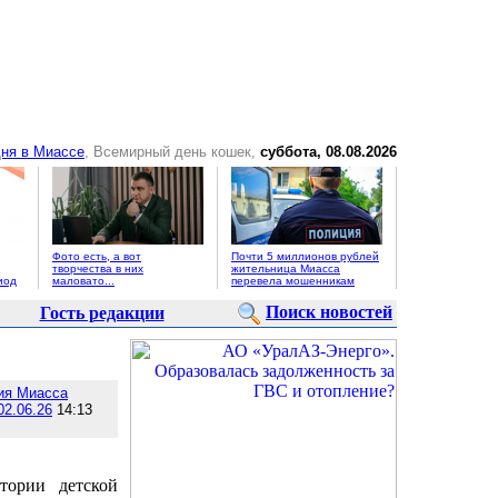
ня в Миассе
, Всемирный день кошек,
суббота, 08.08.2026
Фото есть, а вот
Почти 5 миллионов рублей
творчества в них
жительница Миасса
иод
маловато...
перевела мошенникам
Поиск новостей
Гость редакции
ия Миасса
02.06.26
14:13
тории детской