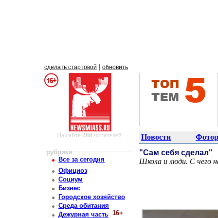
|
сделать стартовой
обновить
На сайте
288
читателей
Новости
Фотор
рубрики
"Сам себя сделал"
Все за сегодня
Школа и люди. С чего 
Постоянный адрес статьи: http://newsmiass.ru/index.php?news=83568
Официоз
Социум
Бизнес
Городское хозяйство
Среда обитания
16+
Дежурная часть