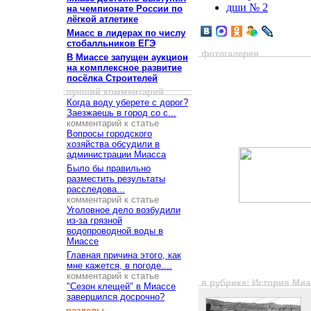
дши № 2
на чемпионате России по
лёгкой атлетике
Миасс в лидерах по числу
стобалльников ЕГЭ
фотогалерея
В Миассе запущен аукцион
на комплексное развитие
посёлка Строителей
лучший комментарий
Когда воду уберете с дорог?
Заезжаешь в город со с...
комментарий к статье
Вопросы городского
хозяйства обсудили в
администрации Миасса
Было бы правильно
разместить результаты
расследова...
комментарий к статье
Уголовное дело возбудили
из-за грязной
водопроводной воды в
Миассе
Главная причина этого, как
мне кажется, в погоде....
комментарий к статье
в рубрике: История Ми
"Сезон клещей" в Миассе
завершился досрочно?
разделы