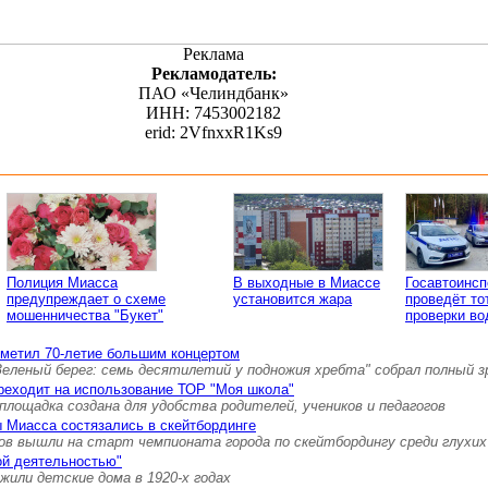
Реклама
Рекламодатель:
ПАО «Челиндбанк»
ИНН: 7453002182
erid: 2VfnxxR1Ks9
Полиция Миасса
В выходные в Миассе
Госавтоинс
предупреждает о схеме
установится жара
проведёт то
мошенничества "Букет"
проверки во
тметил 70-летие большим концертом
Зеленый берег: семь десятилетий у подножия хребта" собрал полный 
реходит на использование ТОР "Моя школа"
площадка создана для удобства родителей, учеников и педагогов
 Миасса состязались в скейтбординге
ов вышли на старт чемпионата города по скейтбордингу среди глухих
ой деятельностью"
 жили детские дома в 1920-х годах