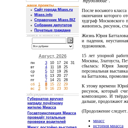
трудолюбие
".
наши проекты
Сайт города Miass.ru
После восьмого класс
Miass.info
окончания которого от
Справочник Miass.BIZ
худграф Московского п
Собрание депутатов
живопись, рисунок, ст
Почетные граждане
поиск в новостях
Жизнь Юрия Батталова 
и падения, неустанна
художников.
15 лет упорной работ
Август, 2026
Москвы, Златоуста, Пет
пн
3
10
17
24
31
сбылась: Юрия Заки
вт
4
11
18
25
персональная выставка
ср
5
12
19
26
чт
6
13
20
27
на Батталова, промолви
пт
7
14
21
28
сб
1
8
15
22
29
К этому времени Юрий
вс
2
9
16
23
30
рисунок, который счи
обсуждаемые темы
композицию. И твёрдо 
Губернатор вручил
дальше, продолжают жи
награду почётному
жителю Миасса
(Продолжение следует
Госавтоинспекция Миасса
проведёт тотальные
миасс
проверки водителей
история миасса
Миасс достойно выступил