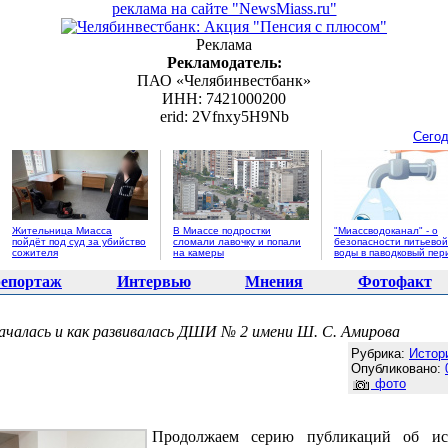
реклама на сайте "NewsMiass.ru"
Реклама
Рекламодатель:
ПАО «Челябинвестбанк»
ИНН: 7421000200
erid: 2Vfnxy5H9Nb
Сегод
Жительница Миасса
В Миассе подростки
"Миассводоканал" - о
пойдёт под суд за убийство
сломали лавочку и попали
безопасности питьевой
сожителя
на камеры
воды в паводковый пер
епортаж
Интервью
Мнения
Фотофакт
началась и как развивалась ДШИ № 2 имени Ш. С. Амирова
Агентство новостей "NewsMiass.ru"
Рубрика:
Истор
Опубликовано:
фото
Продолжаем серию публикаций об ис