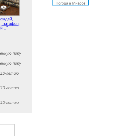
вождей,
, патефон,
ий…"
оенную пору
оенную пору
110-летию
110-летию
110-летию