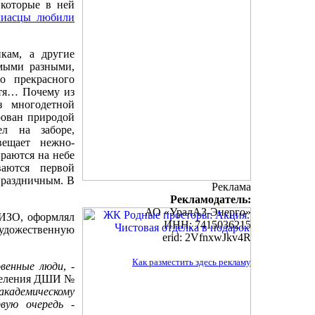
которые в ней
миасцы любили
кам, а другие
амыми разными,
о прекрасного
отя… Почему из
з многодетной
рован природой
ел на заборе,
вещает нежно-
раются на небе
ваются первой
 праздничным. В
Реклама
Рекламодатель:
АО «УралАЗ-Энерго»
 ИЗО, оформлял
ИНН: 7415036215
художественную
erid: 2VfnxwJkv4R
Как разместить здесь рекламу
овенные люди
, -
тделения ДШИ №
академическому
вую очередь -