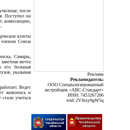
училище, после
я. Поступил на
ал: композицию,
.
орческие взлеты
ь членом Союза
инска, Самары,
 заветная мечта
а его большая
ухов, указывая
Реклама
Рекламодатель:
ООО Специализированный
аботает. Ведет
застройщик «АВС-Стандарт»
яет живопись и
ИНН: 7453267206
 стали учиться
erid: 2Vfnxy9gW5q