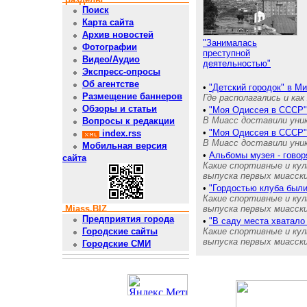
Поиск
Карта сайта
Архив новостей
"Занималась
Фотографии
преступной
Видео/Аудио
деятельностью"
Экспресс-опросы
Об агентстве
•
"Детский городок" в М
Размещение баннеров
Где располагались и как
Обзоры и статьи
•
"Моя Одиссея в СССР"
В Миасс доставили уник
Вопросы к редакции
•
"Моя Одиссея в СССР"
index.rss
В Миасс доставили уник
Мобильная версия
•
Альбомы музея - гово
сайта
Какие спортивные и кул
выпуска первых миасски
•
"Гордостью клуба были
Какие спортивные и кул
Miass.BIZ
выпуска первых миасски
Предприятия города
•
"В саду места хватало
Какие спортивные и кул
Городские сайты
выпуска первых миасски
Городские СМИ