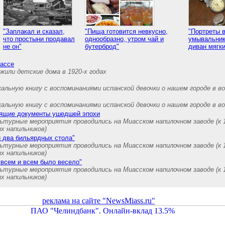
"Заплакал и сказал,
"Пища готовится невкусно,
"Портреты 
что простыни продавал
однообразно, утром чай и
умывальник
не он"
бутерброд"
диван мягк
иассе
 жили детские дома в 1920-х годах
альную книгу с воспоминаниями испанской девочки о нашем городе в в
альную книгу с воспоминаниями испанской девочки о нашем городе в в
рящие документы ушедшей эпохи
ьтурные мероприятия проводились на Миасском напилочном заводе (к 
х напильников)
 два бильярдных стола"
ьтурные мероприятия проводились на Миасском напилочном заводе (к 
х напильников)
 всем и всем было весело"
ьтурные мероприятия проводились на Миасском напилочном заводе (к 
х напильников)
реклама на сайте "NewsMiass.ru"