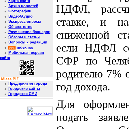
Карта сайта
НДФЛ, рассч
Архив новостей
Фотографии
Видео/Аудио
ставке, и на
Экспресс-опросы
Об агентстве
сниженной ст
Размещение баннеров
Обзоры и статьи
Вопросы к редакции
если НДФЛ со
index.rss
Мобильная версия
СФР по Челяб
сайта
родителю 7% о
Miass.BIZ
год дохода.
Предприятия города
Городские сайты
Городские СМИ
Для оформлен
подать заявл