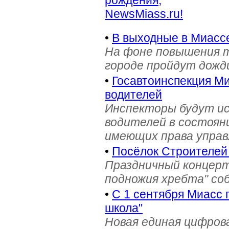
рождения,
NewsMiass.ru!
•
В выходные в Миасс
На фоне повышения т
городе пройдут дожд
•
Госавтоинспекция Ми
водителей
Инспекторы будут и
водителей в состояни
имеющих права управ
•
Посёлок Строителей
Праздничный концерт
подножия хребта" со
•
С 1 сентября Миасс 
школа"
Новая единая цифров