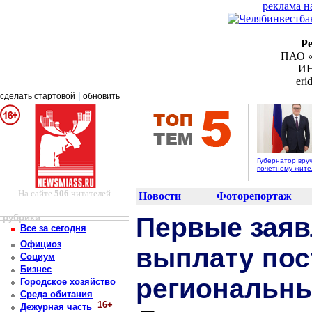
реклама н
Р
ПАО «
ИН
er
|
сделать стартовой
обновить
Губернатор вру
почётному жит
На сайте
506
читателей
Новости
Фоторепортаж
рубрики
Первые заяв
Все за сегодня
Официоз
выплату пос
Социум
Бизнес
региональн
Городское хозяйство
Среда обитания
16+
Дежурная часть