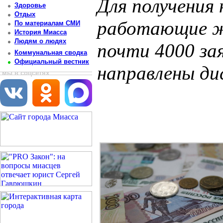
Для получения
Здоровье
Отдых
работающие ж
По материалам СМИ
История Миасса
Людям о людях
почти 4000 зая
Коммунальная сводка
Официальный вестник
направлены ди
мы в соцсетях
Постоянный адрес статьи: http://newsmiass.ru/index.php?news=83567