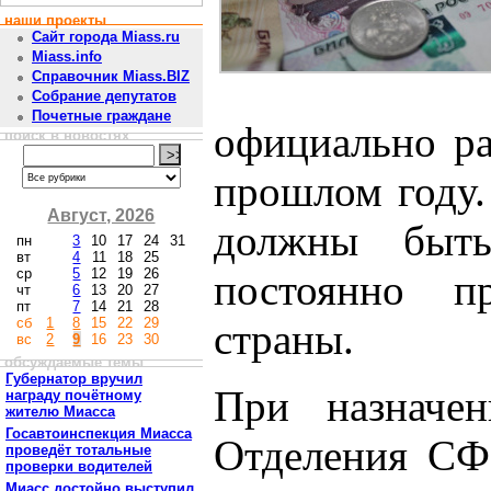
наши проекты
Сайт города Miass.ru
Miass.info
Справочник Miass.BIZ
Собрание депутатов
Почетные граждане
официально р
поиск в новостях
прошлом году.
Август, 2026
должны быт
пн
3
10
17
24
31
вт
4
11
18
25
ср
5
12
19
26
постоянно п
чт
6
13
20
27
пт
7
14
21
28
сб
1
8
15
22
29
страны.
вс
2
9
16
23
30
обсуждаемые темы
Губернатор вручил
При назначен
награду почётному
жителю Миасса
Госавтоинспекция Миасса
Отделения СФ
проведёт тотальные
проверки водителей
Миасс достойно выступил