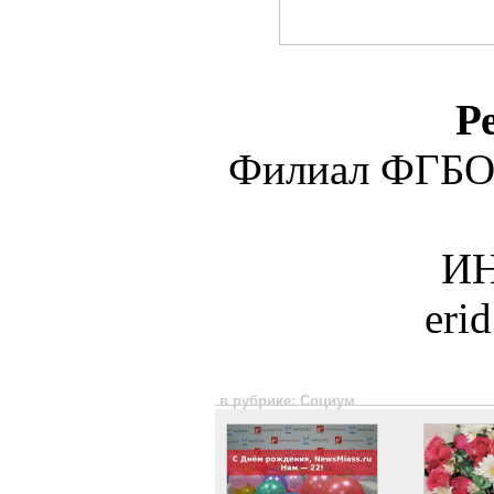
Р
Филиал ФГБО
ИН
eri
в рубрике: Социум