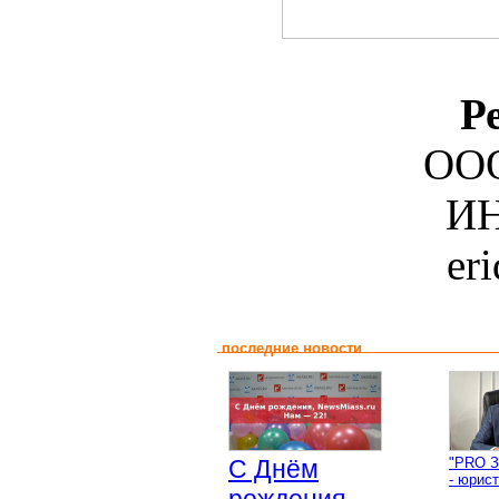
Р
ООО
ИН
er
последние новости
С Днём
"PRO З
- юрист