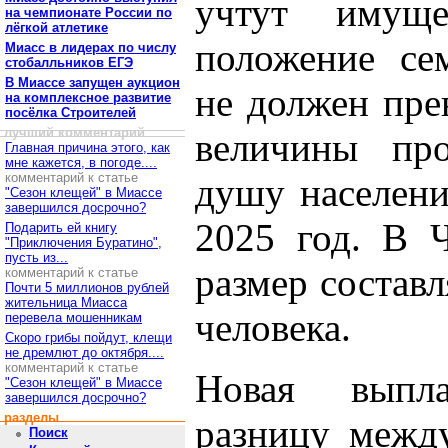
учтут имуще
на чемпионате России по
лёгкой атлетике
положение се
Миасс в лидерах по числу
стобалльников ЕГЭ
В Миассе запущен аукцион
не должен пре
на комплексное развитие
посёлка Строителей
лучший комментарий
величины пр
Главная причина этого, как
мне кажется, в погоде....
комментарий к статье
душу населени
"Сезон клещей" в Миассе
завершился досрочно?
2025 год. В Ч
Подарить ей книгу
"Приключения Буратино",
пусть из...
размер составл
комментарий к статье
Почти 5 миллионов рублей
жительница Миасса
человека.
перевела мошенникам
Скоро грибы пойдут, клещи
не дремлют до октября....
комментарий к статье
Новая выпла
"Сезон клещей" в Миассе
завершился досрочно?
разделы
разницу межд
Поиск