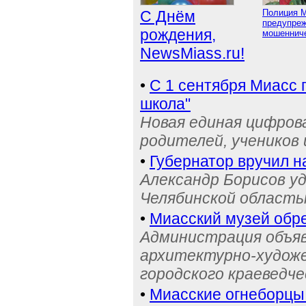
С Днём
Полиция 
предупреж
рождения,
мошенниче
NewsMiass.ru!
•
С 1 сентября Миасс 
школа"
Новая единая цифров
родителей, учеников 
•
Губернатор вручил н
Александр Борисов уд
Челябинской область
•
Миасский музей обре
Администрация объяв
архитектурно-художе
городского краеведче
•
Миасские огнеборцы