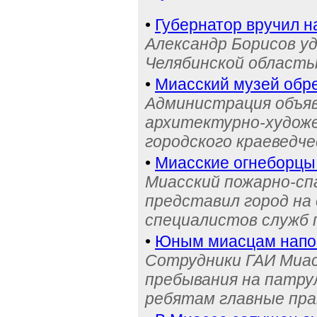
•
Губернатор вручил н
Александр Борисов уд
Челябинской область
•
Миасский музей обре
Администрация объяв
архитектурно-художе
городского краеведче
•
Миасские огнеборцы
Миасский пожарно-сп
представил город на
специалистов служб
•
Юным миасцам нап
Сотрудники ГАИ Миас
пребывания на патру
ребятам главные пра