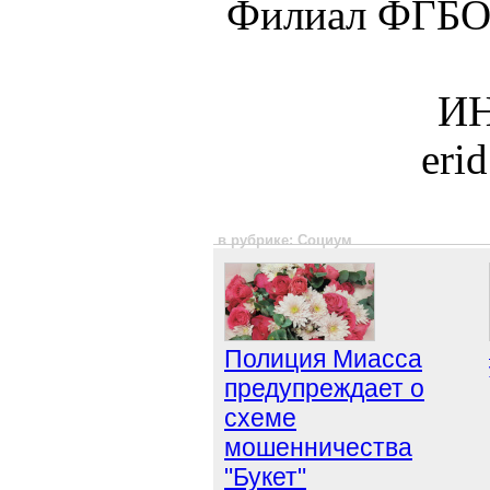
Филиал ФГБО
ИН
eri
в рубрике: Социум
Полиция Миасса
предупреждает о
схеме
мошенничества
"Букет"