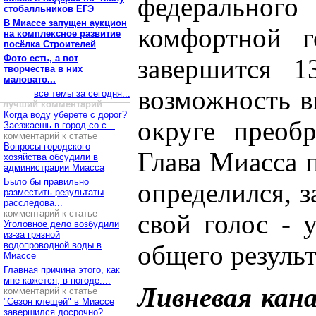
федерального
стобалльников ЕГЭ
В Миассе запущен аукцион
комфортной г
на комплексное развитие
посёлка Строителей
Фото есть, а вот
завершится 1
творчества в них
маловато...
возможность в
все темы за сегодня...
лучший комментарий
Когда воду уберете с дорог?
округе преобр
Заезжаешь в город со с...
комментарий к статье
Вопросы городского
Глава Миасса п
хозяйства обсудили в
администрации Миасса
Было бы правильно
определился, з
разместить результаты
расследова...
комментарий к статье
свой голос - 
Уголовное дело возбудили
из-за грязной
водопроводной воды в
общего результ
Миассе
Главная причина этого, как
мне кажется, в погоде....
Ливневая кана
комментарий к статье
"Сезон клещей" в Миассе
завершился досрочно?