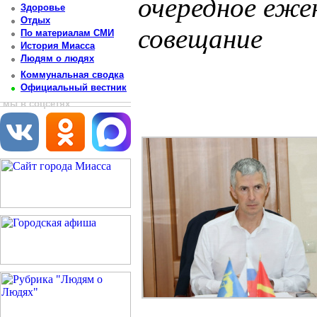
очередное еже
Здоровье
Отдых
совещание
По материалам СМИ
История Миасса
Людям о людях
Постоянный адрес статьи: http://newsmiass.ru/index.php?news=83563
Коммунальная сводка
Официальный вестник
мы в соцсетях