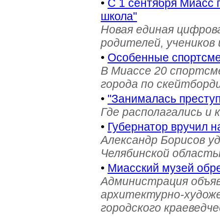
•
С 1 сентября Миасс 
школа"
Новая единая цифров
родителей, учеников 
•
Особенные спортсме
В Миассе 20 спортс
города по скейтборди
•
"Занималась престу
Где располагались и 
•
Губернатор вручил н
Александр Борисов уд
Челябинской область
•
Миасский музей обре
Администрация объяв
архитектурно-художе
городского краеведче