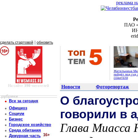
реклама н
Р
ПАО «
ИН
er
|
сделать стартовой
обновить
Жительница Ми
пойдёт под суд 
сожителя
На сайте
390
читателей
Новости
Фоторепортаж
рубрики
О благоустр
Все за сегодня
Официоз
говорили в 
Социум
Бизнес
Глава Миасса 
Городское хозяйство
Среда обитания
16+
Дежурная часть