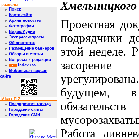
Хмельницкого
разделы
Поиск
Карта сайта
Проектная док
Архив новостей
Фотографии
Видео/Аудио
подрядчики д
Экспресс-опросы
Об агентстве
этой неделе. 
Размещение баннеров
Обзоры и статьи
Вопросы к редакции
засорение
index.rss
Мобильная версия
урегулирована
сайта
будущем, в
Miass.BIZ
обязатель
Предприятия города
Городские сайты
Городские СМИ
мусорозахва
Работа ливнев