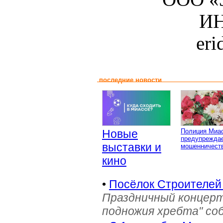
ИН
er
последние новости
Новые
Полиция Миа
предупреждае
выставки и
мошенничеств
кино
•
Посёлок Строителей
Праздничный концерт
подножия хребта" со