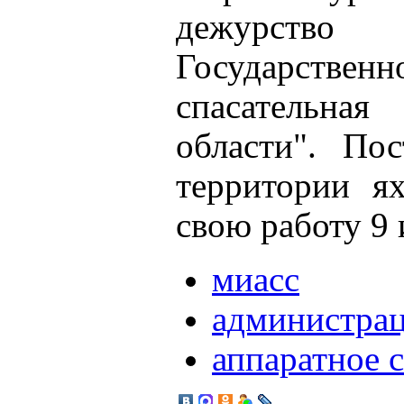
дежурст
Государственн
спасательн
области". Пос
территории ях
свою работу 9
миасс
администра
аппаратное 