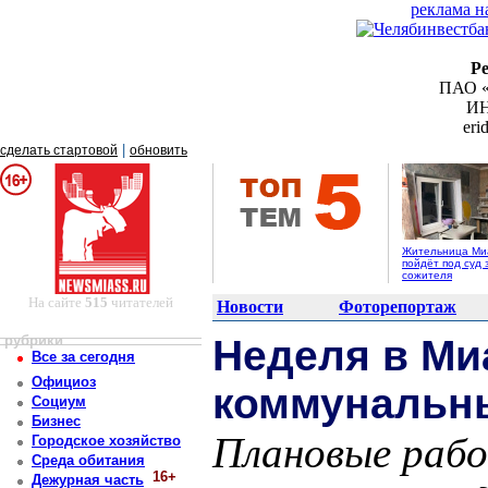
реклама н
Р
ПАО «
ИН
er
|
сделать стартовой
обновить
Жительница Ми
пойдёт под суд 
сожителя
На сайте
515
читателей
Новости
Фоторепортаж
рубрики
Неделя в Ми
Все за сегодня
Официоз
коммунальн
Социум
Бизнес
Плановые рабо
Городское хозяйство
Среда обитания
16+
Дежурная часть