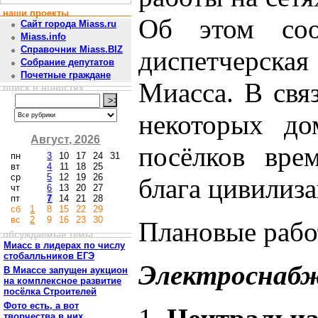
наши проекты
Об этом соо
Сайт города Miass.ru
Miass.info
Справочник Miass.BIZ
диспетчерска
Собрание депутатов
Почетные граждане
Миасса. В свя
поиск в новостях
некоторых до
Август, 2026
посёлков врем
пн
3
10
17
24
31
вт
4
11
18
25
ср
5
12
19
26
блага цивилиза
чт
6
13
20
27
пт
7
14
21
28
сб
1
8
15
22
29
вс
2
9
16
23
30
Плановые рабо
обсуждаемые темы
Миасс в лидерах по числу
стобалльников ЕГЭ
Электроснаб
В Миассе запущен аукцион
на комплексное развитие
посёлка Строителей
Фото есть, а вот
творчества в них