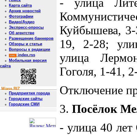
- улица Лите
Карта сайта
Архив новостей
Коммунистиче
Фотографии
Видео/Аудио
Куйбышева, 3-3
Экспресс-опросы
Об агентстве
Размещение баннеров
19, 2-28; ули
Обзоры и статьи
Вопросы к редакции
улица Лермон
index.rss
Мобильная версия
сайта
Гоголя, 1-41, 2
Отключение про
Miass.BIZ
Предприятия города
Городские сайты
Городские СМИ
3.
Посёлок Ме
- улица 40 лет