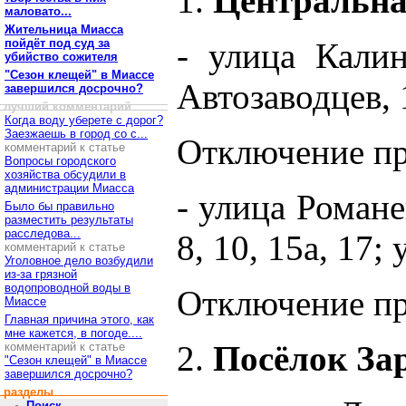
1.
Центральна
маловато...
Жительница Миасса
пойдёт под суд за
- улица Калин
убийство сожителя
"Сезон клещей" в Миассе
Автозаводцев, 
завершился досрочно?
лучший комментарий
Когда воду уберете с дорог?
Заезжаешь в город со с...
Отключение про
комментарий к статье
Вопросы городского
хозяйства обсудили в
администрации Миасса
- улица Романе
Было бы правильно
разместить результаты
расследова...
8, 10, 15а, 17;
комментарий к статье
Уголовное дело возбудили
из-за грязной
водопроводной воды в
Отключение про
Миассе
Главная причина этого, как
мне кажется, в погоде....
2.
Посёлок За
комментарий к статье
"Сезон клещей" в Миассе
завершился досрочно?
разделы
Поиск