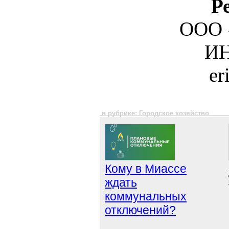
Р
ООО 
ИН
er
в рубрике: Городское хозяйство
Кому в Миассе
ждать
коммунальных
отключений?