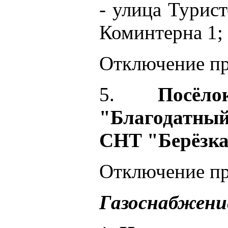
- улица Турист
Коминтерна 1;
Отключение про
5.
Посё
"Благодатн
СНТ "Берёзк
Отключение про
Газоснабжени