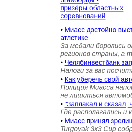
огнеборцы -
призёры областных
соревнований
•
Миасс достойно выст
атлетике
За медали боролись 
регионов страны, а 
•
Челябинвестбанк за
Налоги за вас посчи
•
Как уберечь свой ав
Полиция Миасса напо
не лишиться автомоб
•
"Заплакал и сказал, 
Где располагались и 
•
Миасс принял зрели
Turgoyak 3x3 Cup соб