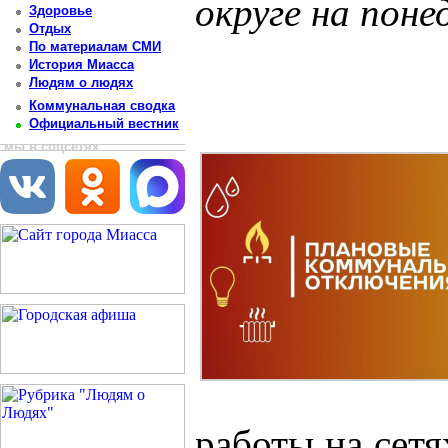
округе на поне
Здоровье
Отдых
Постоянный адрес статьи: http://newsmiass.ru/index.php?news=83547
По материалам СМИ
История Миасса
Людям о людях
Коммунальная сводка
Официальный вестник
мы в соцсетях
работы на сетя